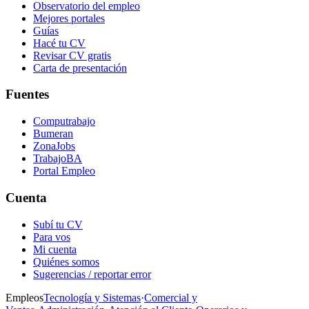
Observatorio del empleo
Mejores portales
Guías
Hacé tu CV
Revisar CV gratis
Carta de presentación
Fuentes
Computrabajo
Bumeran
ZonaJobs
TrabajoBA
Portal Empleo
Cuenta
Subí tu CV
Para vos
Mi cuenta
Quiénes somos
Sugerencias / reportar error
Empleos
Tecnología y Sistemas
·
Comercial y