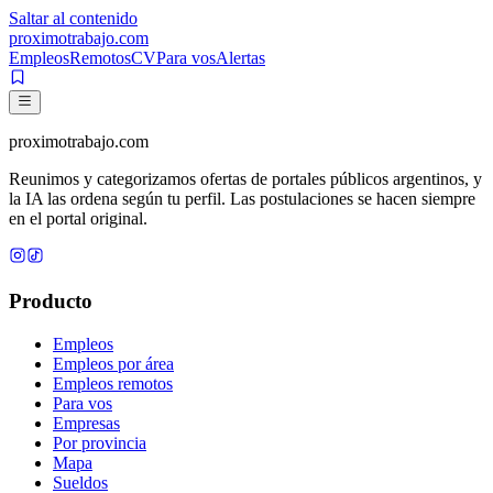
Saltar al contenido
proximotrabajo
.com
Empleos
Remotos
CV
Para vos
Alertas
proximotrabajo
.com
Reunimos y categorizamos ofertas de portales públicos argentinos, y
la IA las ordena según tu perfil. Las postulaciones se hacen siempre
en el portal original.
Producto
Empleos
Empleos por área
Empleos remotos
Para vos
Empresas
Por provincia
Mapa
Sueldos