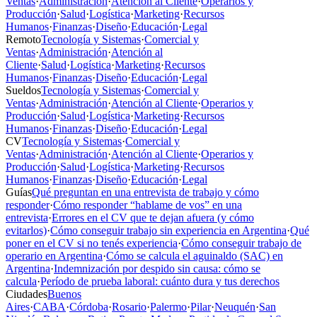
Ventas
·
Administración
·
Atención al Cliente
·
Operarios y
Producción
·
Salud
·
Logística
·
Marketing
·
Recursos
Humanos
·
Finanzas
·
Diseño
·
Educación
·
Legal
Remoto
Tecnología y Sistemas
·
Comercial y
Ventas
·
Administración
·
Atención al
Cliente
·
Salud
·
Logística
·
Marketing
·
Recursos
Humanos
·
Finanzas
·
Diseño
·
Educación
·
Legal
Sueldos
Tecnología y Sistemas
·
Comercial y
Ventas
·
Administración
·
Atención al Cliente
·
Operarios y
Producción
·
Salud
·
Logística
·
Marketing
·
Recursos
Humanos
·
Finanzas
·
Diseño
·
Educación
·
Legal
CV
Tecnología y Sistemas
·
Comercial y
Ventas
·
Administración
·
Atención al Cliente
·
Operarios y
Producción
·
Salud
·
Logística
·
Marketing
·
Recursos
Humanos
·
Finanzas
·
Diseño
·
Educación
·
Legal
Guías
Qué preguntan en una entrevista de trabajo y cómo
responder
·
Cómo responder “hablame de vos” en una
entrevista
·
Errores en el CV que te dejan afuera (y cómo
evitarlos)
·
Cómo conseguir trabajo sin experiencia en Argentina
·
Qué
poner en el CV si no tenés experiencia
·
Cómo conseguir trabajo de
operario en Argentina
·
Cómo se calcula el aguinaldo (SAC) en
Argentina
·
Indemnización por despido sin causa: cómo se
calcula
·
Período de prueba laboral: cuánto dura y tus derechos
Ciudades
Buenos
Aires
·
CABA
·
Córdoba
·
Rosario
·
Palermo
·
Pilar
·
Neuquén
·
San