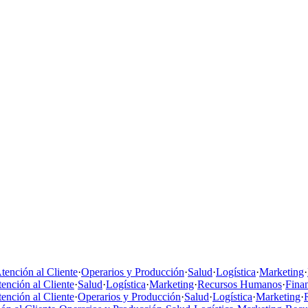
tención al Cliente
·
Operarios y Producción
·
Salud
·
Logística
·
Marketing
·
ención al Cliente
·
Salud
·
Logística
·
Marketing
·
Recursos Humanos
·
Fina
ención al Cliente
·
Operarios y Producción
·
Salud
·
Logística
·
Marketing
·