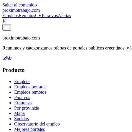
Saltar al contenido
proximotrabajo
.com
Empleos
Remotos
CV
Para vos
Alertas
proximotrabajo
.com
Reunimos y categorizamos ofertas de portales públicos argentinos, y la
Producto
Empleos
Empleos por área
Empleos remotos
Para vos
Empresas
Por provincia
Mapa
Sueldos
Observatorio del empleo
Mejores portales