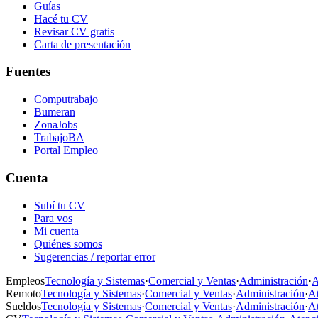
Guías
Hacé tu CV
Revisar CV gratis
Carta de presentación
Fuentes
Computrabajo
Bumeran
ZonaJobs
TrabajoBA
Portal Empleo
Cuenta
Subí tu CV
Para vos
Mi cuenta
Quiénes somos
Sugerencias / reportar error
Empleos
Tecnología y Sistemas
·
Comercial y Ventas
·
Administración
·
A
Remoto
Tecnología y Sistemas
·
Comercial y Ventas
·
Administración
·
At
Sueldos
Tecnología y Sistemas
·
Comercial y Ventas
·
Administración
·
At