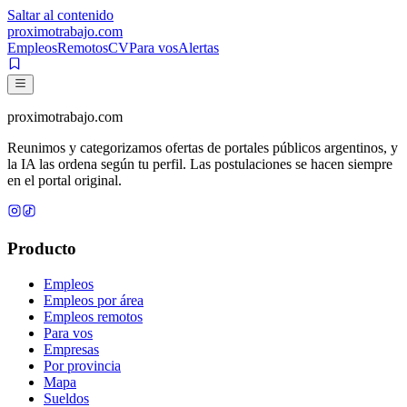
Saltar al contenido
proximotrabajo
.com
Empleos
Remotos
CV
Para vos
Alertas
proximotrabajo
.com
Reunimos y categorizamos ofertas de portales públicos argentinos, y
la IA las ordena según tu perfil. Las postulaciones se hacen siempre
en el portal original.
Producto
Empleos
Empleos por área
Empleos remotos
Para vos
Empresas
Por provincia
Mapa
Sueldos