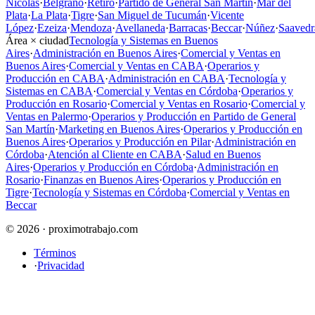
Nicolás
·
Belgrano
·
Retiro
·
Partido de General San Martín
·
Mar del
Plata
·
La Plata
·
Tigre
·
San Miguel de Tucumán
·
Vicente
López
·
Ezeiza
·
Mendoza
·
Avellaneda
·
Barracas
·
Beccar
·
Núñez
·
Saavedr
Área × ciudad
Tecnología y Sistemas en Buenos
Aires
·
Administración en Buenos Aires
·
Comercial y Ventas en
Buenos Aires
·
Comercial y Ventas en CABA
·
Operarios y
Producción en CABA
·
Administración en CABA
·
Tecnología y
Sistemas en CABA
·
Comercial y Ventas en Córdoba
·
Operarios y
Producción en Rosario
·
Comercial y Ventas en Rosario
·
Comercial y
Ventas en Palermo
·
Operarios y Producción en Partido de General
San Martín
·
Marketing en Buenos Aires
·
Operarios y Producción en
Buenos Aires
·
Operarios y Producción en Pilar
·
Administración en
Córdoba
·
Atención al Cliente en CABA
·
Salud en Buenos
Aires
·
Operarios y Producción en Córdoba
·
Administración en
Rosario
·
Finanzas en Buenos Aires
·
Operarios y Producción en
Tigre
·
Tecnología y Sistemas en Córdoba
·
Comercial y Ventas en
Beccar
© 2026 · proximotrabajo.com
Términos
·
Privacidad