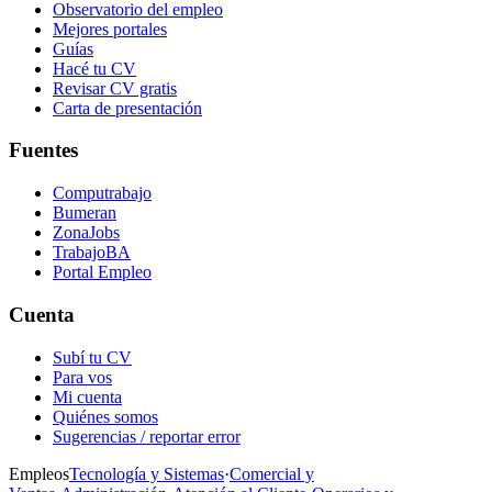
Observatorio del empleo
Mejores portales
Guías
Hacé tu CV
Revisar CV gratis
Carta de presentación
Fuentes
Computrabajo
Bumeran
ZonaJobs
TrabajoBA
Portal Empleo
Cuenta
Subí tu CV
Para vos
Mi cuenta
Quiénes somos
Sugerencias / reportar error
Empleos
Tecnología y Sistemas
·
Comercial y