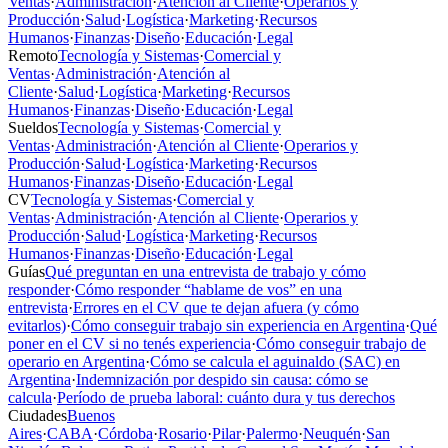
Ventas
·
Administración
·
Atención al Cliente
·
Operarios y
Producción
·
Salud
·
Logística
·
Marketing
·
Recursos
Humanos
·
Finanzas
·
Diseño
·
Educación
·
Legal
Remoto
Tecnología y Sistemas
·
Comercial y
Ventas
·
Administración
·
Atención al
Cliente
·
Salud
·
Logística
·
Marketing
·
Recursos
Humanos
·
Finanzas
·
Diseño
·
Educación
·
Legal
Sueldos
Tecnología y Sistemas
·
Comercial y
Ventas
·
Administración
·
Atención al Cliente
·
Operarios y
Producción
·
Salud
·
Logística
·
Marketing
·
Recursos
Humanos
·
Finanzas
·
Diseño
·
Educación
·
Legal
CV
Tecnología y Sistemas
·
Comercial y
Ventas
·
Administración
·
Atención al Cliente
·
Operarios y
Producción
·
Salud
·
Logística
·
Marketing
·
Recursos
Humanos
·
Finanzas
·
Diseño
·
Educación
·
Legal
Guías
Qué preguntan en una entrevista de trabajo y cómo
responder
·
Cómo responder “hablame de vos” en una
entrevista
·
Errores en el CV que te dejan afuera (y cómo
evitarlos)
·
Cómo conseguir trabajo sin experiencia en Argentina
·
Qué
poner en el CV si no tenés experiencia
·
Cómo conseguir trabajo de
operario en Argentina
·
Cómo se calcula el aguinaldo (SAC) en
Argentina
·
Indemnización por despido sin causa: cómo se
calcula
·
Período de prueba laboral: cuánto dura y tus derechos
Ciudades
Buenos
Aires
·
CABA
·
Córdoba
·
Rosario
·
Pilar
·
Palermo
·
Neuquén
·
San