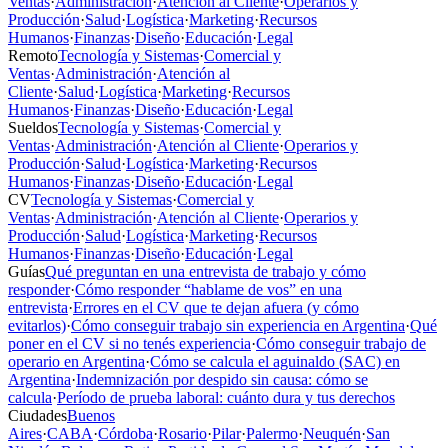
Ventas
·
Administración
·
Atención al Cliente
·
Operarios y
Producción
·
Salud
·
Logística
·
Marketing
·
Recursos
Humanos
·
Finanzas
·
Diseño
·
Educación
·
Legal
Remoto
Tecnología y Sistemas
·
Comercial y
Ventas
·
Administración
·
Atención al
Cliente
·
Salud
·
Logística
·
Marketing
·
Recursos
Humanos
·
Finanzas
·
Diseño
·
Educación
·
Legal
Sueldos
Tecnología y Sistemas
·
Comercial y
Ventas
·
Administración
·
Atención al Cliente
·
Operarios y
Producción
·
Salud
·
Logística
·
Marketing
·
Recursos
Humanos
·
Finanzas
·
Diseño
·
Educación
·
Legal
CV
Tecnología y Sistemas
·
Comercial y
Ventas
·
Administración
·
Atención al Cliente
·
Operarios y
Producción
·
Salud
·
Logística
·
Marketing
·
Recursos
Humanos
·
Finanzas
·
Diseño
·
Educación
·
Legal
Guías
Qué preguntan en una entrevista de trabajo y cómo
responder
·
Cómo responder “hablame de vos” en una
entrevista
·
Errores en el CV que te dejan afuera (y cómo
evitarlos)
·
Cómo conseguir trabajo sin experiencia en Argentina
·
Qué
poner en el CV si no tenés experiencia
·
Cómo conseguir trabajo de
operario en Argentina
·
Cómo se calcula el aguinaldo (SAC) en
Argentina
·
Indemnización por despido sin causa: cómo se
calcula
·
Período de prueba laboral: cuánto dura y tus derechos
Ciudades
Buenos
Aires
·
CABA
·
Córdoba
·
Rosario
·
Pilar
·
Palermo
·
Neuquén
·
San