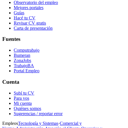
Observatorio del empleo
Mejores portales
Guías
Hacé tu CV
Revisar CV gratis
Carta de presentación
Fuentes
Computrabajo
Bumeran
ZonaJobs
TrabajoBA
Portal Empleo
Cuenta
Subí tu CV
Para vos
Mi cuenta
Quiénes somos
Sugerencias / reportar error
Empleos
Tecnología y Sistemas
·
Comercial y