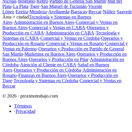
Nicolás
·
Belgrano
·
Retiro
·
Partido de General San Martín
·
Mar del
Plata
·
La Plata
·
Tigre
·
San Miguel de Tucumán
·
Vicente
López
·
Ezeiza
·
Mendoza
·
Avellaneda
·
Barracas
·
Beccar
·
Núñez
·
Saavedr
Área × ciudad
Tecnología y Sistemas en Buenos
Aires
·
Administración en Buenos Aires
·
Comercial y Ventas en
Buenos Aires
·
Comercial y Ventas en CABA
·
Operarios y
Producción en CABA
·
Administración en CABA
·
Tecnología y
Sistemas en CABA
·
Comercial y Ventas en Córdoba
·
Operarios y
Producción en Rosario
·
Comercial y Ventas en Rosario
·
Comercial y
Ventas en Palermo
·
Operarios y Producción en Partido de General
San Martín
·
Marketing en Buenos Aires
·
Operarios y Producción en
Buenos Aires
·
Operarios y Producción en Pilar
·
Administración en
Córdoba
·
Atención al Cliente en CABA
·
Salud en Buenos
Aires
·
Operarios y Producción en Córdoba
·
Administración en
Rosario
·
Finanzas en Buenos Aires
·
Operarios y Producción en
Tigre
·
Tecnología y Sistemas en Córdoba
·
Comercial y Ventas en
Beccar
© 2026 · proximotrabajo.com
Términos
·
Privacidad