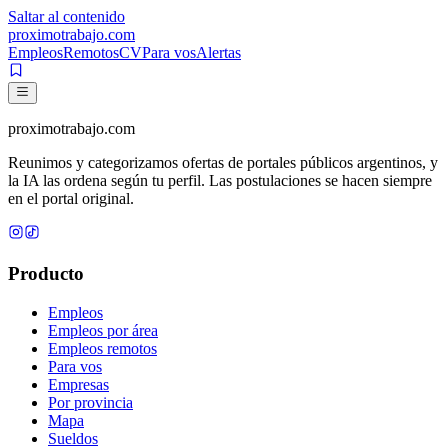
Saltar al contenido
proximotrabajo
.com
Empleos
Remotos
CV
Para vos
Alertas
proximotrabajo
.com
Reunimos y categorizamos ofertas de portales públicos argentinos, y
la IA las ordena según tu perfil. Las postulaciones se hacen siempre
en el portal original.
Producto
Empleos
Empleos por área
Empleos remotos
Para vos
Empresas
Por provincia
Mapa
Sueldos