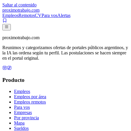
Saltar al contenido
proximotrabajo
.com
Empleos
Remotos
CV
Para vos
Alertas
proximotrabajo
.com
Reunimos y categorizamos ofertas de portales públicos argentinos, y
la IA las ordena según tu perfil. Las postulaciones se hacen siempre
en el portal original.
Producto
Empleos
Empleos por área
Empleos remotos
Para vos
Empresas
Por provincia
Mapa
Sueldos