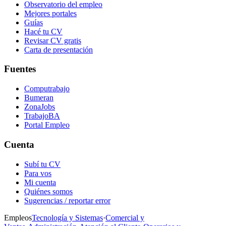
Observatorio del empleo
Mejores portales
Guías
Hacé tu CV
Revisar CV gratis
Carta de presentación
Fuentes
Computrabajo
Bumeran
ZonaJobs
TrabajoBA
Portal Empleo
Cuenta
Subí tu CV
Para vos
Mi cuenta
Quiénes somos
Sugerencias / reportar error
Empleos
Tecnología y Sistemas
·
Comercial y