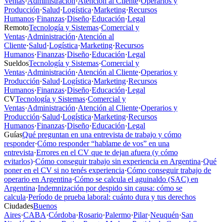
Ventas
·
Administración
·
Atención al Cliente
·
Operarios y
Producción
·
Salud
·
Logística
·
Marketing
·
Recursos
Humanos
·
Finanzas
·
Diseño
·
Educación
·
Legal
Remoto
Tecnología y Sistemas
·
Comercial y
Ventas
·
Administración
·
Atención al
Cliente
·
Salud
·
Logística
·
Marketing
·
Recursos
Humanos
·
Finanzas
·
Diseño
·
Educación
·
Legal
Sueldos
Tecnología y Sistemas
·
Comercial y
Ventas
·
Administración
·
Atención al Cliente
·
Operarios y
Producción
·
Salud
·
Logística
·
Marketing
·
Recursos
Humanos
·
Finanzas
·
Diseño
·
Educación
·
Legal
CV
Tecnología y Sistemas
·
Comercial y
Ventas
·
Administración
·
Atención al Cliente
·
Operarios y
Producción
·
Salud
·
Logística
·
Marketing
·
Recursos
Humanos
·
Finanzas
·
Diseño
·
Educación
·
Legal
Guías
Qué preguntan en una entrevista de trabajo y cómo
responder
·
Cómo responder “hablame de vos” en una
entrevista
·
Errores en el CV que te dejan afuera (y cómo
evitarlos)
·
Cómo conseguir trabajo sin experiencia en Argentina
·
Qué
poner en el CV si no tenés experiencia
·
Cómo conseguir trabajo de
operario en Argentina
·
Cómo se calcula el aguinaldo (SAC) en
Argentina
·
Indemnización por despido sin causa: cómo se
calcula
·
Período de prueba laboral: cuánto dura y tus derechos
Ciudades
Buenos
Aires
·
CABA
·
Córdoba
·
Rosario
·
Palermo
·
Pilar
·
Neuquén
·
San