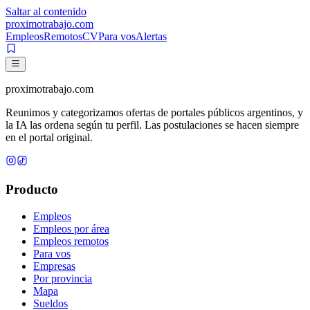
Saltar al contenido
proximotrabajo
.com
Empleos
Remotos
CV
Para vos
Alertas
proximotrabajo
.com
Reunimos y categorizamos ofertas de portales públicos argentinos, y
la IA las ordena según tu perfil. Las postulaciones se hacen siempre
en el portal original.
Producto
Empleos
Empleos por área
Empleos remotos
Para vos
Empresas
Por provincia
Mapa
Sueldos