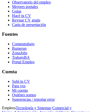
Observatorio del empleo
Mejores portales
Guías
Hacé tu CV
Revisar CV gratis
Carta de presentación
Fuentes
Computrabajo
Bumeran
ZonaJobs
TrabajoBA
Portal Empleo
Cuenta
Subí tu CV
Para vos
Mi cuenta
Quiénes somos
Sugerencias / reportar error
Empleos
Tecnología y Sistemas
·
Comercial y