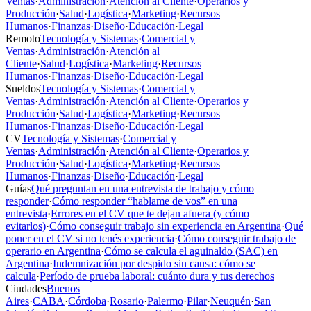
Ventas
·
Administración
·
Atención al Cliente
·
Operarios y
Producción
·
Salud
·
Logística
·
Marketing
·
Recursos
Humanos
·
Finanzas
·
Diseño
·
Educación
·
Legal
Remoto
Tecnología y Sistemas
·
Comercial y
Ventas
·
Administración
·
Atención al
Cliente
·
Salud
·
Logística
·
Marketing
·
Recursos
Humanos
·
Finanzas
·
Diseño
·
Educación
·
Legal
Sueldos
Tecnología y Sistemas
·
Comercial y
Ventas
·
Administración
·
Atención al Cliente
·
Operarios y
Producción
·
Salud
·
Logística
·
Marketing
·
Recursos
Humanos
·
Finanzas
·
Diseño
·
Educación
·
Legal
CV
Tecnología y Sistemas
·
Comercial y
Ventas
·
Administración
·
Atención al Cliente
·
Operarios y
Producción
·
Salud
·
Logística
·
Marketing
·
Recursos
Humanos
·
Finanzas
·
Diseño
·
Educación
·
Legal
Guías
Qué preguntan en una entrevista de trabajo y cómo
responder
·
Cómo responder “hablame de vos” en una
entrevista
·
Errores en el CV que te dejan afuera (y cómo
evitarlos)
·
Cómo conseguir trabajo sin experiencia en Argentina
·
Qué
poner en el CV si no tenés experiencia
·
Cómo conseguir trabajo de
operario en Argentina
·
Cómo se calcula el aguinaldo (SAC) en
Argentina
·
Indemnización por despido sin causa: cómo se
calcula
·
Período de prueba laboral: cuánto dura y tus derechos
Ciudades
Buenos
Aires
·
CABA
·
Córdoba
·
Rosario
·
Palermo
·
Pilar
·
Neuquén
·
San