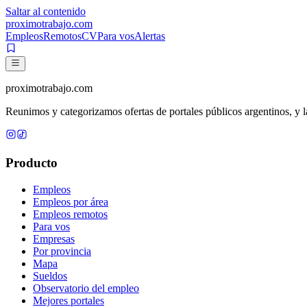
Saltar al contenido
proximotrabajo
.com
Empleos
Remotos
CV
Para vos
Alertas
proximotrabajo
.com
Reunimos y categorizamos ofertas de portales públicos argentinos, y la
Producto
Empleos
Empleos por área
Empleos remotos
Para vos
Empresas
Por provincia
Mapa
Sueldos
Observatorio del empleo
Mejores portales