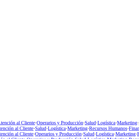
tención al Cliente
·
Operarios y Producción
·
Salud
·
Logística
·
Marketing
·
ención al Cliente
·
Salud
·
Logística
·
Marketing
·
Recursos Humanos
·
Fina
ención al Cliente
·
Operarios y Producción
·
Salud
·
Logística
·
Marketing
·