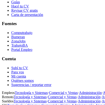
Guías
Hacé tu CV
Revisar CV gratis
Carta de presentación
Fuentes
Computrabajo
Bumeran
ZonaJobs
TrabajoBA
Portal Empleo
Cuenta
Subí tu CV
Para vos
Mi cuenta
Quiénes somos
Sugerencias / reportar error
Empleos
Tecnología y Sistemas
·
Comercial y Ventas
·
Administración
·
A
Remoto
Tecnología y Sistemas
·
Comercial y Ventas
·
Administración
·
At
Sueldos
Tecnología y Sistemas
·
Comercial y Ventas
·
Administración
·
At