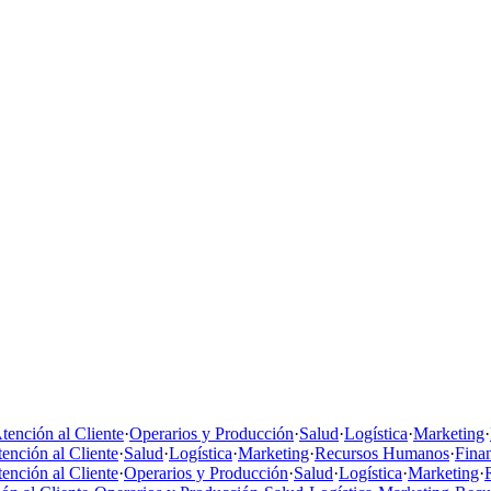
tención al Cliente
·
Operarios y Producción
·
Salud
·
Logística
·
Marketing
·
ención al Cliente
·
Salud
·
Logística
·
Marketing
·
Recursos Humanos
·
Fina
ención al Cliente
·
Operarios y Producción
·
Salud
·
Logística
·
Marketing
·