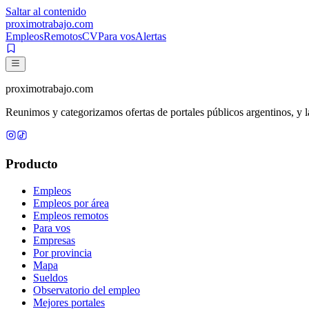
Saltar al contenido
proximotrabajo
.com
Empleos
Remotos
CV
Para vos
Alertas
proximotrabajo
.com
Reunimos y categorizamos ofertas de portales públicos argentinos, y la
Producto
Empleos
Empleos por área
Empleos remotos
Para vos
Empresas
Por provincia
Mapa
Sueldos
Observatorio del empleo
Mejores portales