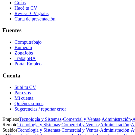
Guías
Hacé tu CV
Revisar CV gratis
Carta de presentación
Fuentes
Computrabajo
Bumeran
ZonaJobs
TrabajoBA
Portal Empleo
Cuenta
Subí tu CV
Para vos
Mi cuenta
Quiénes somos
Sugerencias / reportar error
Empleos
Tecnología y Sistemas
·
Comercial y Ventas
·
Administración
·
A
Remoto
Tecnología y Sistemas
·
Comercial y Ventas
·
Administración
·
At
Sueldos
Tecnología y Sistemas
·
Comercial y Ventas
·
Administración
·
At