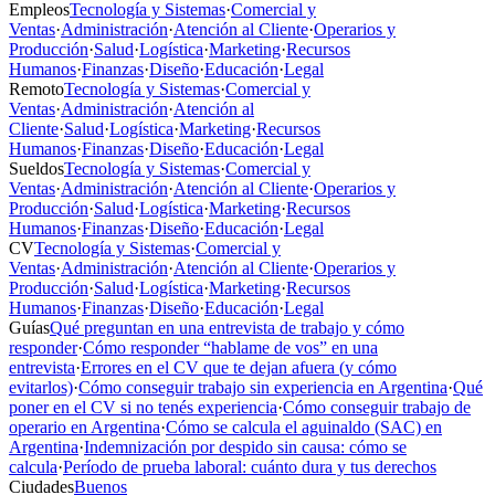
Empleos
Tecnología y Sistemas
·
Comercial y
Ventas
·
Administración
·
Atención al Cliente
·
Operarios y
Producción
·
Salud
·
Logística
·
Marketing
·
Recursos
Humanos
·
Finanzas
·
Diseño
·
Educación
·
Legal
Remoto
Tecnología y Sistemas
·
Comercial y
Ventas
·
Administración
·
Atención al
Cliente
·
Salud
·
Logística
·
Marketing
·
Recursos
Humanos
·
Finanzas
·
Diseño
·
Educación
·
Legal
Sueldos
Tecnología y Sistemas
·
Comercial y
Ventas
·
Administración
·
Atención al Cliente
·
Operarios y
Producción
·
Salud
·
Logística
·
Marketing
·
Recursos
Humanos
·
Finanzas
·
Diseño
·
Educación
·
Legal
CV
Tecnología y Sistemas
·
Comercial y
Ventas
·
Administración
·
Atención al Cliente
·
Operarios y
Producción
·
Salud
·
Logística
·
Marketing
·
Recursos
Humanos
·
Finanzas
·
Diseño
·
Educación
·
Legal
Guías
Qué preguntan en una entrevista de trabajo y cómo
responder
·
Cómo responder “hablame de vos” en una
entrevista
·
Errores en el CV que te dejan afuera (y cómo
evitarlos)
·
Cómo conseguir trabajo sin experiencia en Argentina
·
Qué
poner en el CV si no tenés experiencia
·
Cómo conseguir trabajo de
operario en Argentina
·
Cómo se calcula el aguinaldo (SAC) en
Argentina
·
Indemnización por despido sin causa: cómo se
calcula
·
Período de prueba laboral: cuánto dura y tus derechos
Ciudades
Buenos