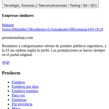
Tecnología, Sistemas y Telecomunicaciones / Testing / QA / QC
1
Empresas similares
Making
Sense
2
Mindithr
15
Resilientco
11
Arionkoder
18
Rootstrap
16
N-iX
19
proximotrabajo
.com
Reunimos y categorizamos ofertas de portales públicos argentinos, y
la IA las ordena según tu perfil. Las postulaciones se hacen siempre
en el portal original.
Producto
Empleos
Empleos por área
Empleos remotos
Para vos
Empresas
Por provincia
Mapa