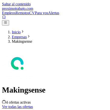
Saltar al contenido
proximotrabajo
.com
Empleos
Remotos
CV
Para vos
Alertas
Inicio
Empresas
Makingsense
Makingsense
4
oferta
s
activa
s
Ver todas las ofertas