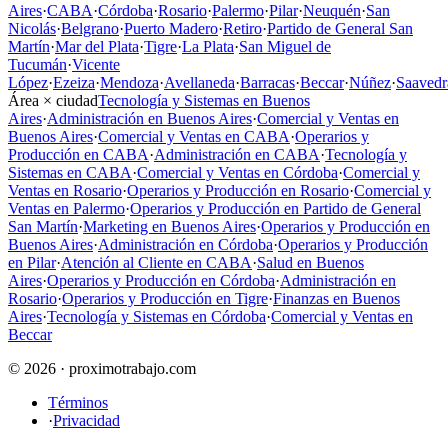
Aires
·
CABA
·
Córdoba
·
Rosario
·
Palermo
·
Pilar
·
Neuquén
·
San
Nicolás
·
Belgrano
·
Puerto Madero
·
Retiro
·
Partido de General San
Martín
·
Mar del Plata
·
Tigre
·
La Plata
·
San Miguel de
Tucumán
·
Vicente
López
·
Ezeiza
·
Mendoza
·
Avellaneda
·
Barracas
·
Beccar
·
Núñez
·
Saavedr
Área × ciudad
Tecnología y Sistemas en Buenos
Aires
·
Administración en Buenos Aires
·
Comercial y Ventas en
Buenos Aires
·
Comercial y Ventas en CABA
·
Operarios y
Producción en CABA
·
Administración en CABA
·
Tecnología y
Sistemas en CABA
·
Comercial y Ventas en Córdoba
·
Comercial y
Ventas en Rosario
·
Operarios y Producción en Rosario
·
Comercial y
Ventas en Palermo
·
Operarios y Producción en Partido de General
San Martín
·
Marketing en Buenos Aires
·
Operarios y Producción en
Buenos Aires
·
Administración en Córdoba
·
Operarios y Producción
en Pilar
·
Atención al Cliente en CABA
·
Salud en Buenos
Aires
·
Operarios y Producción en Córdoba
·
Administración en
Rosario
·
Operarios y Producción en Tigre
·
Finanzas en Buenos
Aires
·
Tecnología y Sistemas en Córdoba
·
Comercial y Ventas en
Beccar
© 2026 · proximotrabajo.com
Términos
·
Privacidad