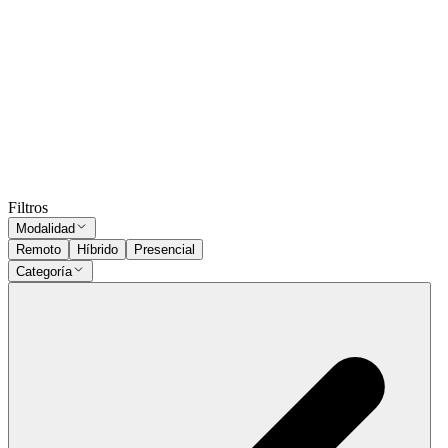
Subir CV
QA Automation
Presencial
·
hace 6 meses
Presencial
Sin sueldo
hace 6 meses
Ocultar vistos
Filtros
Modalidad
Remoto
Híbrido
Presencial
Categoría