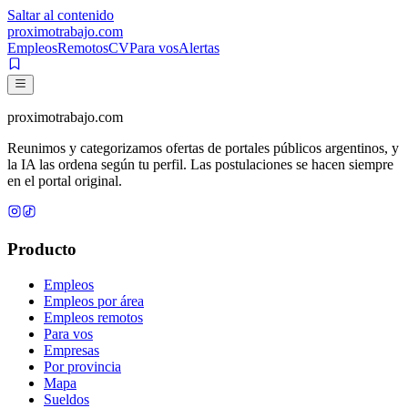
Saltar al contenido
proximotrabajo
.com
Empleos
Remotos
CV
Para vos
Alertas
proximotrabajo
.com
Reunimos y categorizamos ofertas de portales públicos argentinos, y
la IA las ordena según tu perfil. Las postulaciones se hacen siempre
en el portal original.
Producto
Empleos
Empleos por área
Empleos remotos
Para vos
Empresas
Por provincia
Mapa
Sueldos