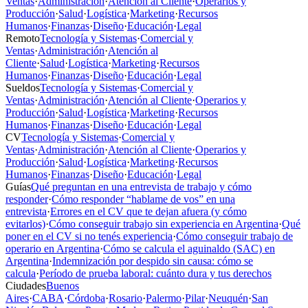
Ventas
·
Administración
·
Atención al Cliente
·
Operarios y
Producción
·
Salud
·
Logística
·
Marketing
·
Recursos
Humanos
·
Finanzas
·
Diseño
·
Educación
·
Legal
Remoto
Tecnología y Sistemas
·
Comercial y
Ventas
·
Administración
·
Atención al
Cliente
·
Salud
·
Logística
·
Marketing
·
Recursos
Humanos
·
Finanzas
·
Diseño
·
Educación
·
Legal
Sueldos
Tecnología y Sistemas
·
Comercial y
Ventas
·
Administración
·
Atención al Cliente
·
Operarios y
Producción
·
Salud
·
Logística
·
Marketing
·
Recursos
Humanos
·
Finanzas
·
Diseño
·
Educación
·
Legal
CV
Tecnología y Sistemas
·
Comercial y
Ventas
·
Administración
·
Atención al Cliente
·
Operarios y
Producción
·
Salud
·
Logística
·
Marketing
·
Recursos
Humanos
·
Finanzas
·
Diseño
·
Educación
·
Legal
Guías
Qué preguntan en una entrevista de trabajo y cómo
responder
·
Cómo responder “hablame de vos” en una
entrevista
·
Errores en el CV que te dejan afuera (y cómo
evitarlos)
·
Cómo conseguir trabajo sin experiencia en Argentina
·
Qué
poner en el CV si no tenés experiencia
·
Cómo conseguir trabajo de
operario en Argentina
·
Cómo se calcula el aguinaldo (SAC) en
Argentina
·
Indemnización por despido sin causa: cómo se
calcula
·
Período de prueba laboral: cuánto dura y tus derechos
Ciudades
Buenos
Aires
·
CABA
·
Córdoba
·
Rosario
·
Palermo
·
Pilar
·
Neuquén
·
San