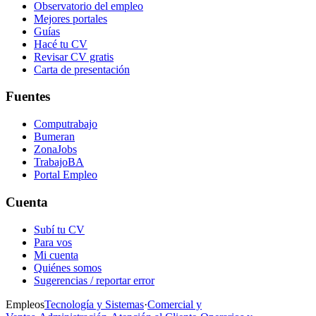
Observatorio del empleo
Mejores portales
Guías
Hacé tu CV
Revisar CV gratis
Carta de presentación
Fuentes
Computrabajo
Bumeran
ZonaJobs
TrabajoBA
Portal Empleo
Cuenta
Subí tu CV
Para vos
Mi cuenta
Quiénes somos
Sugerencias / reportar error
Empleos
Tecnología y Sistemas
·
Comercial y