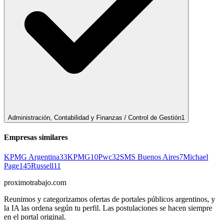
Administración, Contabilidad y Finanzas / Control de Gestión
1
Empresas similares
KPMG Argentina
33
KPMG
10
Pwc
32
SMS Buenos Aires
7
Michael
Page
145
Russell
11
proximotrabajo
.com
Reunimos y categorizamos ofertas de portales públicos argentinos, y
la IA las ordena según tu perfil. Las postulaciones se hacen siempre
en el portal original.