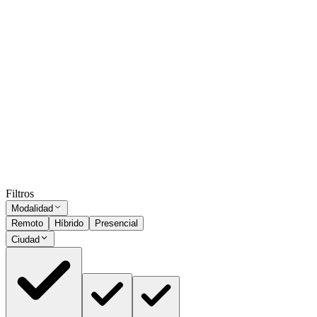
Presencial
·
hace 1 año
Presencial
Sin sueldo
hace 1 año
Inscripcion Previa - Programa de Pasantías
Buenos Aires
Presencial
·
hace 3 años
Presencial
Sin sueldo
hace 3 años
Ocultar vistos
Filtros
Modalidad
Remoto
Híbrido
Presencial
Ciudad