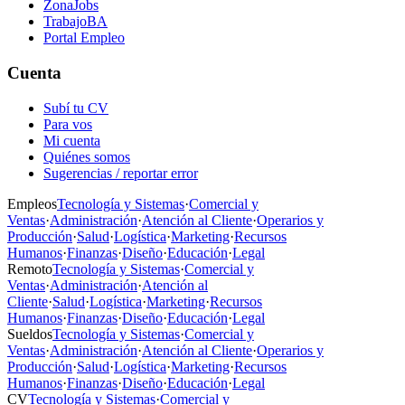
ZonaJobs
TrabajoBA
Portal Empleo
Cuenta
Subí tu CV
Para vos
Mi cuenta
Quiénes somos
Sugerencias / reportar error
Empleos
Tecnología y Sistemas
·
Comercial y
Ventas
·
Administración
·
Atención al Cliente
·
Operarios y
Producción
·
Salud
·
Logística
·
Marketing
·
Recursos
Humanos
·
Finanzas
·
Diseño
·
Educación
·
Legal
Remoto
Tecnología y Sistemas
·
Comercial y
Ventas
·
Administración
·
Atención al
Cliente
·
Salud
·
Logística
·
Marketing
·
Recursos
Humanos
·
Finanzas
·
Diseño
·
Educación
·
Legal
Sueldos
Tecnología y Sistemas
·
Comercial y
Ventas
·
Administración
·
Atención al Cliente
·
Operarios y
Producción
·
Salud
·
Logística
·
Marketing
·
Recursos
Humanos
·
Finanzas
·
Diseño
·
Educación
·
Legal
CV
Tecnología y Sistemas
·
Comercial y