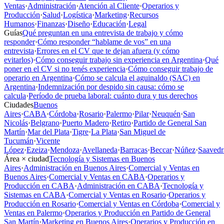
Ventas
·
Administración
·
Atención al Cliente
·
Operarios y
Producción
·
Salud
·
Logística
·
Marketing
·
Recursos
Humanos
·
Finanzas
·
Diseño
·
Educación
·
Legal
Guías
Qué preguntan en una entrevista de trabajo y cómo
responder
·
Cómo responder “hablame de vos” en una
entrevista
·
Errores en el CV que te dejan afuera (y cómo
evitarlos)
·
Cómo conseguir trabajo sin experiencia en Argentina
·
Qué
poner en el CV si no tenés experiencia
·
Cómo conseguir trabajo de
operario en Argentina
·
Cómo se calcula el aguinaldo (SAC) en
Argentina
·
Indemnización por despido sin causa: cómo se
calcula
·
Período de prueba laboral: cuánto dura y tus derechos
Ciudades
Buenos
Aires
·
CABA
·
Córdoba
·
Rosario
·
Palermo
·
Pilar
·
Neuquén
·
San
Nicolás
·
Belgrano
·
Puerto Madero
·
Retiro
·
Partido de General San
Martín
·
Mar del Plata
·
Tigre
·
La Plata
·
San Miguel de
Tucumán
·
Vicente
López
·
Ezeiza
·
Mendoza
·
Avellaneda
·
Barracas
·
Beccar
·
Núñez
·
Saavedr
Área × ciudad
Tecnología y Sistemas en Buenos
Aires
·
Administración en Buenos Aires
·
Comercial y Ventas en
Buenos Aires
·
Comercial y Ventas en CABA
·
Operarios y
Producción en CABA
·
Administración en CABA
·
Tecnología y
Sistemas en CABA
·
Comercial y Ventas en Rosario
·
Operarios y
Producción en Rosario
·
Comercial y Ventas en Córdoba
·
Comercial y
Ventas en Palermo
·
Operarios y Producción en Partido de General
San Martín
·
Marketing en Buenos Aires
·
Operarios y Producción en