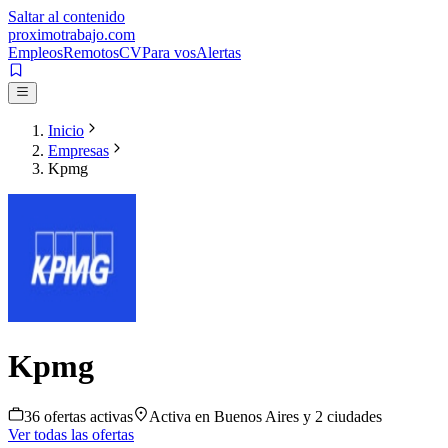
Saltar al contenido
proximotrabajo
.com
Empleos
Remotos
CV
Para vos
Alertas
Inicio
Empresas
Kpmg
Kpmg
36
oferta
s
activa
s
Activa en
Buenos Aires
y 2 ciudades
Ver todas las ofertas