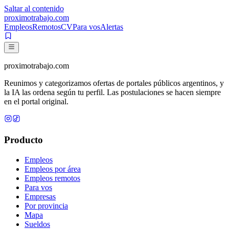
Saltar al contenido
proximotrabajo
.com
Empleos
Remotos
CV
Para vos
Alertas
proximotrabajo
.com
Reunimos y categorizamos ofertas de portales públicos argentinos, y
la IA las ordena según tu perfil. Las postulaciones se hacen siempre
en el portal original.
Producto
Empleos
Empleos por área
Empleos remotos
Para vos
Empresas
Por provincia
Mapa
Sueldos