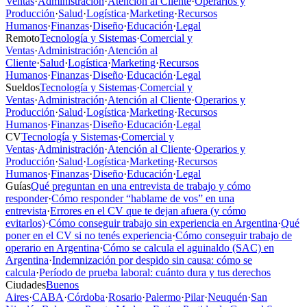
Ventas
·
Administración
·
Atención al Cliente
·
Operarios y
Producción
·
Salud
·
Logística
·
Marketing
·
Recursos
Humanos
·
Finanzas
·
Diseño
·
Educación
·
Legal
Remoto
Tecnología y Sistemas
·
Comercial y
Ventas
·
Administración
·
Atención al
Cliente
·
Salud
·
Logística
·
Marketing
·
Recursos
Humanos
·
Finanzas
·
Diseño
·
Educación
·
Legal
Sueldos
Tecnología y Sistemas
·
Comercial y
Ventas
·
Administración
·
Atención al Cliente
·
Operarios y
Producción
·
Salud
·
Logística
·
Marketing
·
Recursos
Humanos
·
Finanzas
·
Diseño
·
Educación
·
Legal
CV
Tecnología y Sistemas
·
Comercial y
Ventas
·
Administración
·
Atención al Cliente
·
Operarios y
Producción
·
Salud
·
Logística
·
Marketing
·
Recursos
Humanos
·
Finanzas
·
Diseño
·
Educación
·
Legal
Guías
Qué preguntan en una entrevista de trabajo y cómo
responder
·
Cómo responder “hablame de vos” en una
entrevista
·
Errores en el CV que te dejan afuera (y cómo
evitarlos)
·
Cómo conseguir trabajo sin experiencia en Argentina
·
Qué
poner en el CV si no tenés experiencia
·
Cómo conseguir trabajo de
operario en Argentina
·
Cómo se calcula el aguinaldo (SAC) en
Argentina
·
Indemnización por despido sin causa: cómo se
calcula
·
Período de prueba laboral: cuánto dura y tus derechos
Ciudades
Buenos
Aires
·
CABA
·
Córdoba
·
Rosario
·
Palermo
·
Pilar
·
Neuquén
·
San