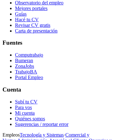
Observatorio del empleo
Mejores portales
Guías
Hacé tu CV
Revisar CV gratis
Carta de presentación
Fuentes
Computrabajo
Bumeran
ZonaJobs
TrabajoBA
Portal Empleo
Cuenta
Subí tu CV
Para vos
Mi cuenta
Quiénes somos
Sugerencias / reportar error
Empleos
Tecnología y Sistemas
·
Comercial y