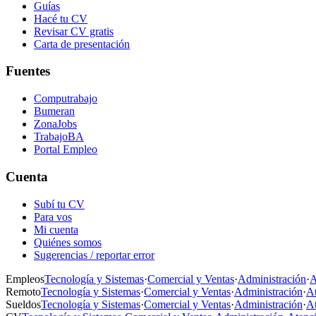
Guías
Hacé tu CV
Revisar CV gratis
Carta de presentación
Fuentes
Computrabajo
Bumeran
ZonaJobs
TrabajoBA
Portal Empleo
Cuenta
Subí tu CV
Para vos
Mi cuenta
Quiénes somos
Sugerencias / reportar error
Empleos
Tecnología y Sistemas
·
Comercial y Ventas
·
Administración
·
A
Remoto
Tecnología y Sistemas
·
Comercial y Ventas
·
Administración
·
At
Sueldos
Tecnología y Sistemas
·
Comercial y Ventas
·
Administración
·
At