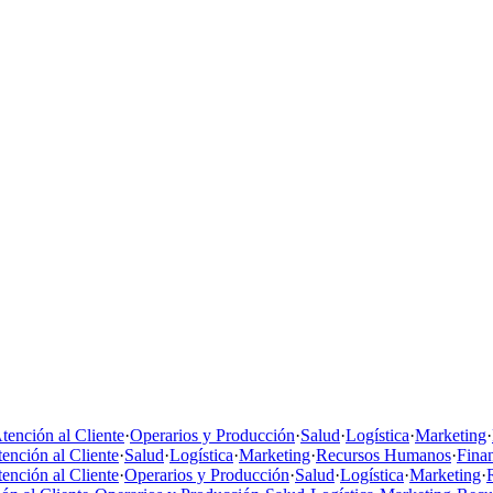
tención al Cliente
·
Operarios y Producción
·
Salud
·
Logística
·
Marketing
·
ención al Cliente
·
Salud
·
Logística
·
Marketing
·
Recursos Humanos
·
Fina
ención al Cliente
·
Operarios y Producción
·
Salud
·
Logística
·
Marketing
·