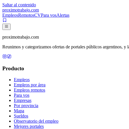
Saltar al contenido
proximotrabajo
.com
Empleos
Remotos
CV
Para vos
Alertas
proximotrabajo
.com
Reunimos y categorizamos ofertas de portales públicos argentinos, y la
Producto
Empleos
Empleos por área
Empleos remotos
Para vos
Empresas
Por provincia
Mapa
Sueldos
Observatorio del empleo
Mejores portales