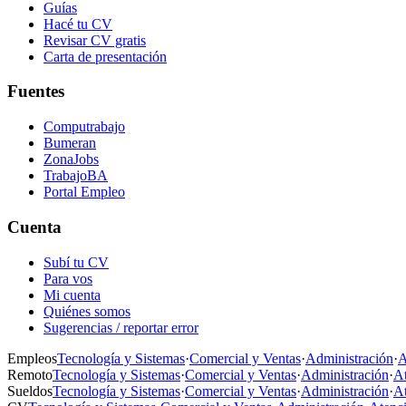
Guías
Hacé tu CV
Revisar CV gratis
Carta de presentación
Fuentes
Computrabajo
Bumeran
ZonaJobs
TrabajoBA
Portal Empleo
Cuenta
Subí tu CV
Para vos
Mi cuenta
Quiénes somos
Sugerencias / reportar error
Empleos
Tecnología y Sistemas
·
Comercial y Ventas
·
Administración
·
A
Remoto
Tecnología y Sistemas
·
Comercial y Ventas
·
Administración
·
At
Sueldos
Tecnología y Sistemas
·
Comercial y Ventas
·
Administración
·
At