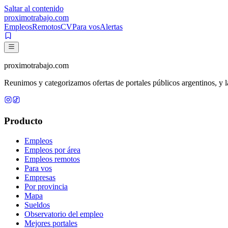
Saltar al contenido
proximotrabajo
.com
Empleos
Remotos
CV
Para vos
Alertas
proximotrabajo
.com
Reunimos y categorizamos ofertas de portales públicos argentinos, y la
Producto
Empleos
Empleos por área
Empleos remotos
Para vos
Empresas
Por provincia
Mapa
Sueldos
Observatorio del empleo
Mejores portales