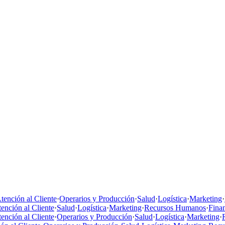
tención al Cliente
·
Operarios y Producción
·
Salud
·
Logística
·
Marketing
·
ención al Cliente
·
Salud
·
Logística
·
Marketing
·
Recursos Humanos
·
Fina
ención al Cliente
·
Operarios y Producción
·
Salud
·
Logística
·
Marketing
·