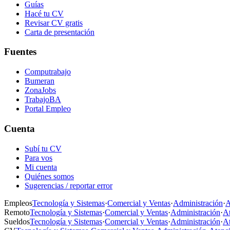
Guías
Hacé tu CV
Revisar CV gratis
Carta de presentación
Fuentes
Computrabajo
Bumeran
ZonaJobs
TrabajoBA
Portal Empleo
Cuenta
Subí tu CV
Para vos
Mi cuenta
Quiénes somos
Sugerencias / reportar error
Empleos
Tecnología y Sistemas
·
Comercial y Ventas
·
Administración
·
A
Remoto
Tecnología y Sistemas
·
Comercial y Ventas
·
Administración
·
At
Sueldos
Tecnología y Sistemas
·
Comercial y Ventas
·
Administración
·
At