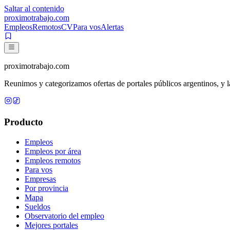
Saltar al contenido
proximotrabajo
.com
Empleos
Remotos
CV
Para vos
Alertas
proximotrabajo
.com
Reunimos y categorizamos ofertas de portales públicos argentinos, y la
Producto
Empleos
Empleos por área
Empleos remotos
Para vos
Empresas
Por provincia
Mapa
Sueldos
Observatorio del empleo
Mejores portales