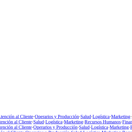
tención al Cliente
·
Operarios y Producción
·
Salud
·
Logística
·
Marketing
·
ención al Cliente
·
Salud
·
Logística
·
Marketing
·
Recursos Humanos
·
Fina
ención al Cliente
·
Operarios y Producción
·
Salud
·
Logística
·
Marketing
·