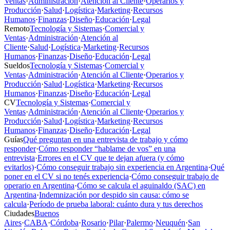
Ventas
·
Administración
·
Atención al Cliente
·
Operarios y
Producción
·
Salud
·
Logística
·
Marketing
·
Recursos
Humanos
·
Finanzas
·
Diseño
·
Educación
·
Legal
Remoto
Tecnología y Sistemas
·
Comercial y
Ventas
·
Administración
·
Atención al
Cliente
·
Salud
·
Logística
·
Marketing
·
Recursos
Humanos
·
Finanzas
·
Diseño
·
Educación
·
Legal
Sueldos
Tecnología y Sistemas
·
Comercial y
Ventas
·
Administración
·
Atención al Cliente
·
Operarios y
Producción
·
Salud
·
Logística
·
Marketing
·
Recursos
Humanos
·
Finanzas
·
Diseño
·
Educación
·
Legal
CV
Tecnología y Sistemas
·
Comercial y
Ventas
·
Administración
·
Atención al Cliente
·
Operarios y
Producción
·
Salud
·
Logística
·
Marketing
·
Recursos
Humanos
·
Finanzas
·
Diseño
·
Educación
·
Legal
Guías
Qué preguntan en una entrevista de trabajo y cómo
responder
·
Cómo responder “hablame de vos” en una
entrevista
·
Errores en el CV que te dejan afuera (y cómo
evitarlos)
·
Cómo conseguir trabajo sin experiencia en Argentina
·
Qué
poner en el CV si no tenés experiencia
·
Cómo conseguir trabajo de
operario en Argentina
·
Cómo se calcula el aguinaldo (SAC) en
Argentina
·
Indemnización por despido sin causa: cómo se
calcula
·
Período de prueba laboral: cuánto dura y tus derechos
Ciudades
Buenos
Aires
·
CABA
·
Córdoba
·
Rosario
·
Pilar
·
Palermo
·
Neuquén
·
San