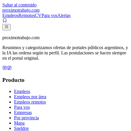
Saltar al contenido
proximotrabajo
.com
Empleos
Remotos
CV
Para vos
Alertas
proximotrabajo
.com
Reunimos y categorizamos ofertas de portales públicos argentinos, y
la IA las ordena según tu perfil. Las postulaciones se hacen siempre
en el portal original.
Producto
Empleos
Empleos por área
Empleos remotos
Para vos
Empresas
Por provincia
Mapa
Sueldos