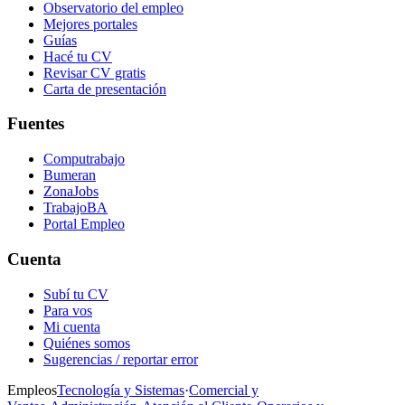
Observatorio del empleo
Mejores portales
Guías
Hacé tu CV
Revisar CV gratis
Carta de presentación
Fuentes
Computrabajo
Bumeran
ZonaJobs
TrabajoBA
Portal Empleo
Cuenta
Subí tu CV
Para vos
Mi cuenta
Quiénes somos
Sugerencias / reportar error
Empleos
Tecnología y Sistemas
·
Comercial y