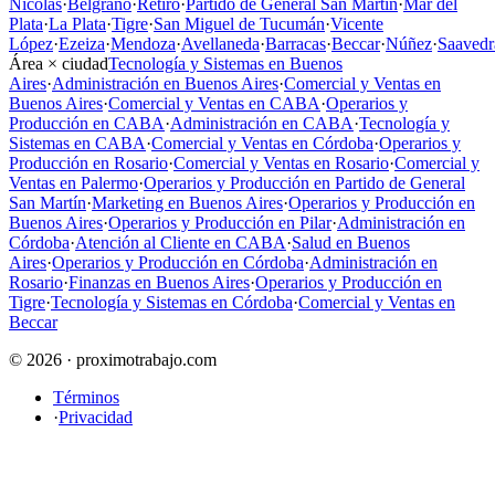
Nicolás
·
Belgrano
·
Retiro
·
Partido de General San Martín
·
Mar del
Plata
·
La Plata
·
Tigre
·
San Miguel de Tucumán
·
Vicente
López
·
Ezeiza
·
Mendoza
·
Avellaneda
·
Barracas
·
Beccar
·
Núñez
·
Saavedr
Área × ciudad
Tecnología y Sistemas en Buenos
Aires
·
Administración en Buenos Aires
·
Comercial y Ventas en
Buenos Aires
·
Comercial y Ventas en CABA
·
Operarios y
Producción en CABA
·
Administración en CABA
·
Tecnología y
Sistemas en CABA
·
Comercial y Ventas en Córdoba
·
Operarios y
Producción en Rosario
·
Comercial y Ventas en Rosario
·
Comercial y
Ventas en Palermo
·
Operarios y Producción en Partido de General
San Martín
·
Marketing en Buenos Aires
·
Operarios y Producción en
Buenos Aires
·
Operarios y Producción en Pilar
·
Administración en
Córdoba
·
Atención al Cliente en CABA
·
Salud en Buenos
Aires
·
Operarios y Producción en Córdoba
·
Administración en
Rosario
·
Finanzas en Buenos Aires
·
Operarios y Producción en
Tigre
·
Tecnología y Sistemas en Córdoba
·
Comercial y Ventas en
Beccar
© 2026 · proximotrabajo.com
Términos
·
Privacidad