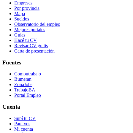
Empresas
Por provincia
Mapa
Sueldos
Observatorio del empleo
Mejores portales
Guías
Hacé tu CV
Revisar CV gratis
Carta de presentación
Fuentes
Computrabajo
Bumeran
ZonaJobs
TrabajoBA
Portal Empleo
Cuenta
Subí tu CV
Para vos
Mi cuenta