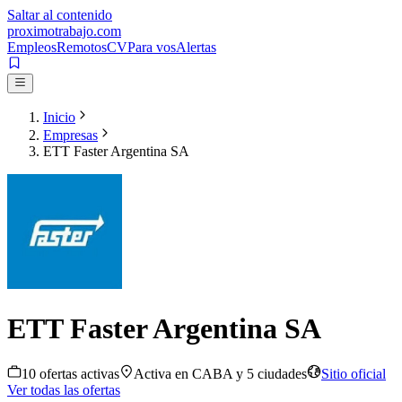
Saltar al contenido
proximotrabajo
.com
Empleos
Remotos
CV
Para vos
Alertas
Inicio
Empresas
ETT Faster Argentina SA
ETT Faster Argentina SA
10
oferta
s
activa
s
Activa en
CABA
y 5 ciudades
Sitio oficial
Ver todas las ofertas