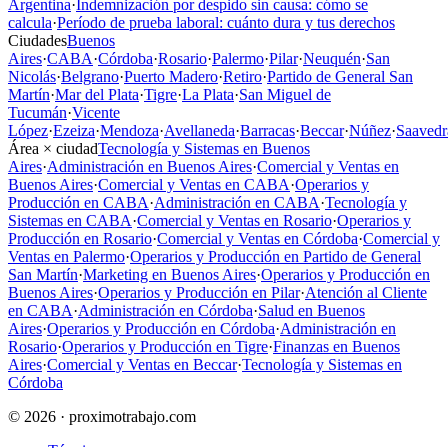
Argentina
·
Indemnización por despido sin causa: cómo se
calcula
·
Período de prueba laboral: cuánto dura y tus derechos
Ciudades
Buenos
Aires
·
CABA
·
Córdoba
·
Rosario
·
Palermo
·
Pilar
·
Neuquén
·
San
Nicolás
·
Belgrano
·
Puerto Madero
·
Retiro
·
Partido de General San
Martín
·
Mar del Plata
·
Tigre
·
La Plata
·
San Miguel de
Tucumán
·
Vicente
López
·
Ezeiza
·
Mendoza
·
Avellaneda
·
Barracas
·
Beccar
·
Núñez
·
Saavedr
Área × ciudad
Tecnología y Sistemas en Buenos
Aires
·
Administración en Buenos Aires
·
Comercial y Ventas en
Buenos Aires
·
Comercial y Ventas en CABA
·
Operarios y
Producción en CABA
·
Administración en CABA
·
Tecnología y
Sistemas en CABA
·
Comercial y Ventas en Rosario
·
Operarios y
Producción en Rosario
·
Comercial y Ventas en Córdoba
·
Comercial y
Ventas en Palermo
·
Operarios y Producción en Partido de General
San Martín
·
Marketing en Buenos Aires
·
Operarios y Producción en
Buenos Aires
·
Operarios y Producción en Pilar
·
Atención al Cliente
en CABA
·
Administración en Córdoba
·
Salud en Buenos
Aires
·
Operarios y Producción en Córdoba
·
Administración en
Rosario
·
Operarios y Producción en Tigre
·
Finanzas en Buenos
Aires
·
Comercial y Ventas en Beccar
·
Tecnología y Sistemas en
Córdoba
© 2026 · proximotrabajo.com