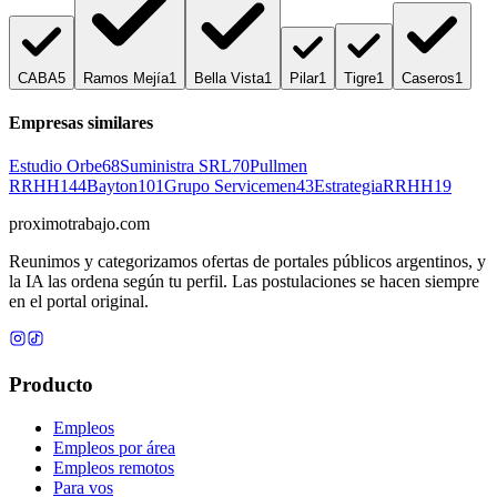
CABA
5
Ramos Mejía
1
Bella Vista
1
Pilar
1
Tigre
1
Caseros
1
Empresas similares
Estudio Orbe
68
Suministra SRL
70
Pullmen
RRHH
144
Bayton
101
Grupo Servicemen
43
EstrategiaRRHH
19
proximotrabajo
.com
Reunimos y categorizamos ofertas de portales públicos argentinos, y
la IA las ordena según tu perfil. Las postulaciones se hacen siempre
en el portal original.
Producto
Empleos
Empleos por área
Empleos remotos
Para vos