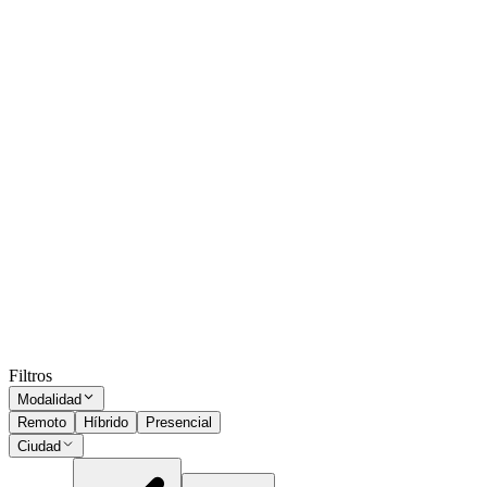
Operario de Expedición
CABA
Presencial
·
hace 1 mes
Presencial
Sin sueldo
hace 1 mes
Operario sector Panadería
CABA
Presencial
·
hace 1 mes
Presencial
Sin sueldo
hace 1 mes
Ocultar vistos
Filtros
Modalidad
Remoto
Híbrido
Presencial
Ciudad