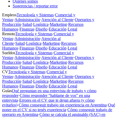
Quiénes somos
Sugerencias / reportar error
Empleos
Tecnología y Sistemas
·
Comercial y
Ventas
·
Administración
·
Atención al Cliente
·
Operarios y
Producción
·
Salud
·
Logística
·
Marketing
·
Recursos
Humanos
·
Finanzas
·
Diseño
·
Educación
·
Legal
Remoto
Tecnología y Sistemas
·
Comercial y
Ventas
·
Administración
·
Atención al
Cliente
·
Salud
·
Logística
·
Marketing
·
Recursos
Humanos
·
Finanzas
·
Diseño
·
Educación
·
Legal
Sueldos
Tecnología y Sistemas
·
Comercial y
Ventas
·
Administración
·
Atención al Cliente
·
Operarios y
Producción
·
Salud
·
Logística
·
Marketing
·
Recursos
Humanos
·
Finanzas
·
Diseño
·
Educación
·
Legal
CV
Tecnología y Sistemas
·
Comercial y
Ventas
·
Administración
·
Atención al Cliente
·
Operarios y
Producción
·
Salud
·
Logística
·
Marketing
·
Recursos
Humanos
·
Finanzas
·
Diseño
·
Educación
·
Legal
Guías
Qué preguntan en una entrevista de trabajo y cómo
responder
·
Cómo responder “hablame de vos” en una
entrevista
·
Errores en el CV que te dejan afuera (y cómo
evitarlos)
·
Cómo conseguir trabajo sin experiencia en Argentina
·
Qué
poner en el CV si no tenés experiencia
·
Cómo conseguir trabajo de
operario en Argentina
·
Cómo se calcula el aguinaldo (SAC) en