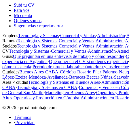
Subí tu CV
Para vos
Mi cuenta
Quiénes somos
Sugerencias / reportar error
Empleos
Tecnología y Sistemas
·
Comercial y Ventas
·
Administración
·
A
Remoto
Tecnología y Sistemas
·
Comercial y Ventas
·
Administración
·
At
Sueldos
Tecnología y Sistemas
·
Comercial y Ventas
·
Administración
·
At
CV
Tecnología y Sistemas
·
Comercial y Ventas
·
Administración
·
Atenci
Guías
Qué preguntan en una entrevista de trabajo y cómo responder
·
C
experiencia en Argentina
·
Qué poner en el CV si no tenés experiencia
cómo se calcula
·
Período de prueba laboral: cuánto dura y tus derecho
Ciudades
Buenos Aires
·
CABA
·
Córdoba
·
Rosario
·
Pilar
·
Palermo
·
Neuq
López
·
Ezeiza
·
Mendoza
·
Avellaneda
·
Barracas
·
Beccar
·
Núñez
·
Saavedr
Área × ciudad
Tecnología y Sistemas en Buenos Aires
·
Administración
CABA
·
Tecnología y Sistemas en CABA
·
Comercial y Ventas en Cór
de General San Martín
·
Marketing en Buenos Aires
·
Operarios y Prod
Aires
·
Operarios y Producción en Córdoba
·
Administración en Rosari
© 2026 · proximotrabajo.com
Términos
·
Privacidad