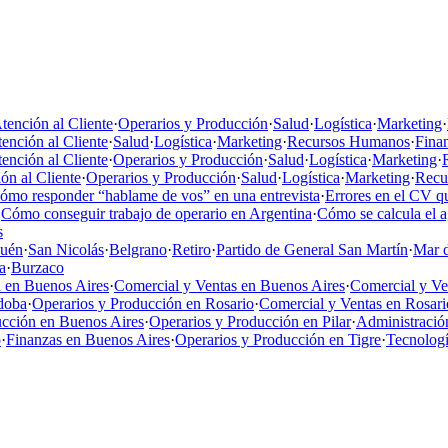
tención al Cliente
·
Operarios y Producción
·
Salud
·
Logística
·
Marketing
·
ención al Cliente
·
Salud
·
Logística
·
Marketing
·
Recursos Humanos
·
Fina
ención al Cliente
·
Operarios y Producción
·
Salud
·
Logística
·
Marketing
·
ón al Cliente
·
Operarios y Producción
·
Salud
·
Logística
·
Marketing
·
Recu
ómo responder “hablame de vos” en una entrevista
·
Errores en el CV qu
·
Cómo conseguir trabajo de operario en Argentina
·
Cómo se calcula el 
s
uén
·
San Nicolás
·
Belgrano
·
Retiro
·
Partido de General San Martín
·
Mar d
a
·
Burzaco
 en Buenos Aires
·
Comercial y Ventas en Buenos Aires
·
Comercial y V
doba
·
Operarios y Producción en Rosario
·
Comercial y Ventas en Rosari
ucción en Buenos Aires
·
Operarios y Producción en Pilar
·
Administració
o
·
Finanzas en Buenos Aires
·
Operarios y Producción en Tigre
·
Tecnologí