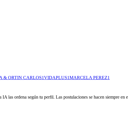
A & ORTIN CARLOS
1
VIDAPLUS
1
MARCELA PEREZ
1
 IA las ordena según tu perfil. Las postulaciones se hacen siempre en el