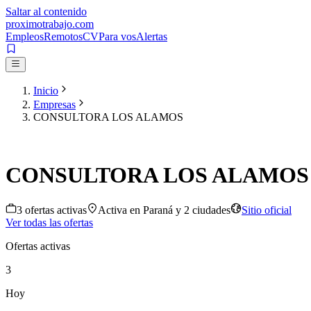
Saltar al contenido
proximotrabajo
.com
Empleos
Remotos
CV
Para vos
Alertas
Inicio
Empresas
CONSULTORA LOS ALAMOS
CONSULTORA LOS ALAMOS
3
oferta
s
activa
s
Activa en
Paraná
y 2 ciudades
Sitio oficial
Ver todas las ofertas
Ofertas activas
3
Hoy