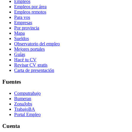
Empleos
Empleos por área
Empleos remotos
Para vos
Empresas
Por provincia
Mapa
Sueldos
Observatorio del empleo
Mejores portales
Guías
Hacé tu CV
Revisar CV gratis
Carta de presentación
Fuentes
Computrabajo
Bumeran
ZonaJobs
TrabajoBA
Portal Empleo
Cuenta