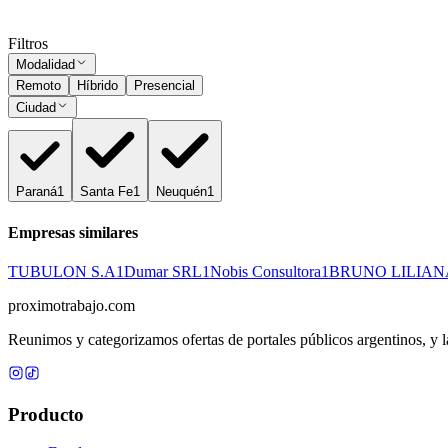
Subir CV
Ocultar vistos
Filtros
Modalidad
Remoto
Híbrido
Presencial
Ciudad
Paraná
1
Santa Fe
1
Neuquén
1
Empresas similares
TUBULON S.A
1
Dumar SRL
1
Nobis Consultora
1
BRUNO LILIAN
proximotrabajo
.com
Reunimos y categorizamos ofertas de portales públicos argentinos, y la
Producto