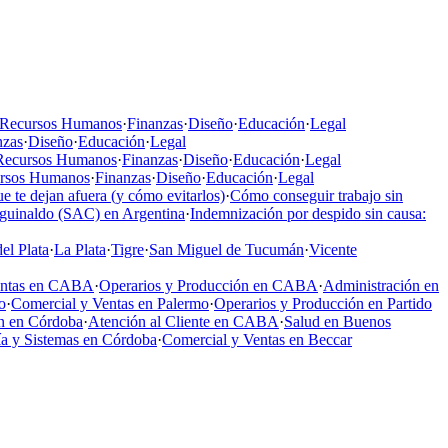
Recursos Humanos
·
Finanzas
·
Diseño
·
Educación
·
Legal
nzas
·
Diseño
·
Educación
·
Legal
Recursos Humanos
·
Finanzas
·
Diseño
·
Educación
·
Legal
rsos Humanos
·
Finanzas
·
Diseño
·
Educación
·
Legal
e te dejan afuera (y cómo evitarlos)
·
Cómo conseguir trabajo sin
aguinaldo (SAC) en Argentina
·
Indemnización por despido sin causa:
el Plata
·
La Plata
·
Tigre
·
San Miguel de Tucumán
·
Vicente
entas en CABA
·
Operarios y Producción en CABA
·
Administración en
o
·
Comercial y Ventas en Palermo
·
Operarios y Producción en Partido
n en Córdoba
·
Atención al Cliente en CABA
·
Salud en Buenos
a y Sistemas en Córdoba
·
Comercial y Ventas en Beccar