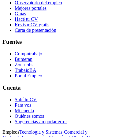
Observatorio del empleo
Mejores portales
Guías
Hacé tu CV
Revisar CV gratis
Carta de presentación
Fuentes
Computrabajo
Bumeran
ZonaJobs
TrabajoBA
Portal Empleo
Cuenta
Subí tu CV
Para vos
Mi cuenta
Quiénes somos
Sugerencias / reportar error
Empleos
Tecnología y Sistemas
·
Comercial y