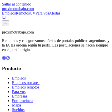
Saltar al contenido
proximotrabajo
.com
Empleos
Remotos
CV
Para vos
Alertas
proximotrabajo
.com
Reunimos y categorizamos ofertas de portales públicos argentinos, y
la IA las ordena según tu perfil. Las postulaciones se hacen siempre
en el portal original.
Producto
Empleos
Empleos por área
Empleos remotos
Para vos
Empresas
Por provincia
Mapa
Sueldos