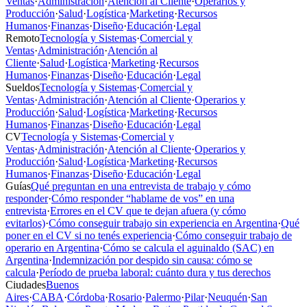
Ventas
·
Administración
·
Atención al Cliente
·
Operarios y
Producción
·
Salud
·
Logística
·
Marketing
·
Recursos
Humanos
·
Finanzas
·
Diseño
·
Educación
·
Legal
Remoto
Tecnología y Sistemas
·
Comercial y
Ventas
·
Administración
·
Atención al
Cliente
·
Salud
·
Logística
·
Marketing
·
Recursos
Humanos
·
Finanzas
·
Diseño
·
Educación
·
Legal
Sueldos
Tecnología y Sistemas
·
Comercial y
Ventas
·
Administración
·
Atención al Cliente
·
Operarios y
Producción
·
Salud
·
Logística
·
Marketing
·
Recursos
Humanos
·
Finanzas
·
Diseño
·
Educación
·
Legal
CV
Tecnología y Sistemas
·
Comercial y
Ventas
·
Administración
·
Atención al Cliente
·
Operarios y
Producción
·
Salud
·
Logística
·
Marketing
·
Recursos
Humanos
·
Finanzas
·
Diseño
·
Educación
·
Legal
Guías
Qué preguntan en una entrevista de trabajo y cómo
responder
·
Cómo responder “hablame de vos” en una
entrevista
·
Errores en el CV que te dejan afuera (y cómo
evitarlos)
·
Cómo conseguir trabajo sin experiencia en Argentina
·
Qué
poner en el CV si no tenés experiencia
·
Cómo conseguir trabajo de
operario en Argentina
·
Cómo se calcula el aguinaldo (SAC) en
Argentina
·
Indemnización por despido sin causa: cómo se
calcula
·
Período de prueba laboral: cuánto dura y tus derechos
Ciudades
Buenos
Aires
·
CABA
·
Córdoba
·
Rosario
·
Palermo
·
Pilar
·
Neuquén
·
San