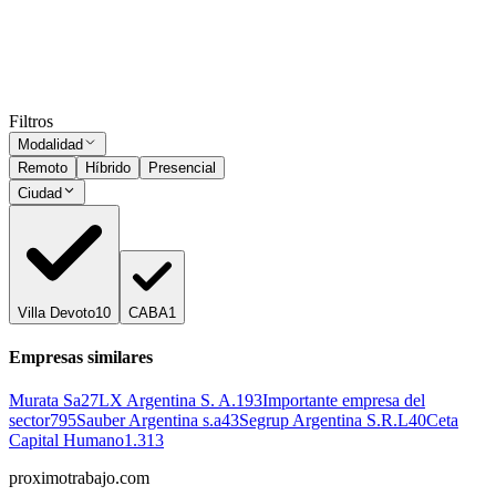
Presencial
·
hace 1 año
Presencial
Sin sueldo
hace 1 año
Ocultar vistos
Filtros
Modalidad
Remoto
Híbrido
Presencial
Ciudad
Villa Devoto
10
CABA
1
Empresas similares
Murata Sa
27
LX Argentina S. A.
193
Importante empresa del
sector
795
Sauber Argentina s.a
43
Segrup Argentina S.R.L
40
Ceta
Capital Humano
1.313
proximotrabajo
.com