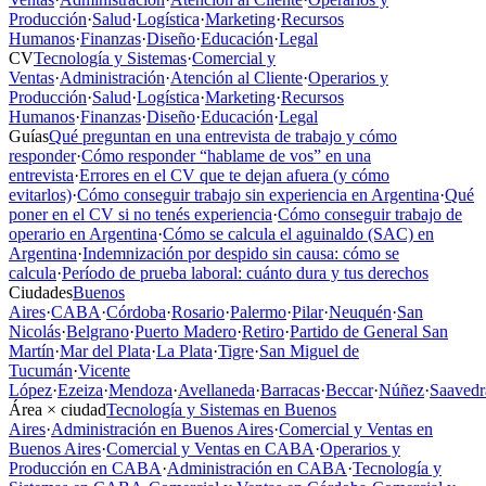
Producción
·
Salud
·
Logística
·
Marketing
·
Recursos
Humanos
·
Finanzas
·
Diseño
·
Educación
·
Legal
CV
Tecnología y Sistemas
·
Comercial y
Ventas
·
Administración
·
Atención al Cliente
·
Operarios y
Producción
·
Salud
·
Logística
·
Marketing
·
Recursos
Humanos
·
Finanzas
·
Diseño
·
Educación
·
Legal
Guías
Qué preguntan en una entrevista de trabajo y cómo
responder
·
Cómo responder “hablame de vos” en una
entrevista
·
Errores en el CV que te dejan afuera (y cómo
evitarlos)
·
Cómo conseguir trabajo sin experiencia en Argentina
·
Qué
poner en el CV si no tenés experiencia
·
Cómo conseguir trabajo de
operario en Argentina
·
Cómo se calcula el aguinaldo (SAC) en
Argentina
·
Indemnización por despido sin causa: cómo se
calcula
·
Período de prueba laboral: cuánto dura y tus derechos
Ciudades
Buenos
Aires
·
CABA
·
Córdoba
·
Rosario
·
Palermo
·
Pilar
·
Neuquén
·
San
Nicolás
·
Belgrano
·
Puerto Madero
·
Retiro
·
Partido de General San
Martín
·
Mar del Plata
·
La Plata
·
Tigre
·
San Miguel de
Tucumán
·
Vicente
López
·
Ezeiza
·
Mendoza
·
Avellaneda
·
Barracas
·
Beccar
·
Núñez
·
Saavedr
Área × ciudad
Tecnología y Sistemas en Buenos
Aires
·
Administración en Buenos Aires
·
Comercial y Ventas en
Buenos Aires
·
Comercial y Ventas en CABA
·
Operarios y
Producción en CABA
·
Administración en CABA
·
Tecnología y