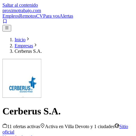
Saltar al contenido
proximotrabajo
.com
Empleos
Remotos
CV
Para vos
Alertas
Inicio
Empresas
Cerberus S.A.
Cerberus S.A.
11
oferta
s
activa
s
Activa en
Villa Devoto
y 1 ciudades
Sitio
oficial