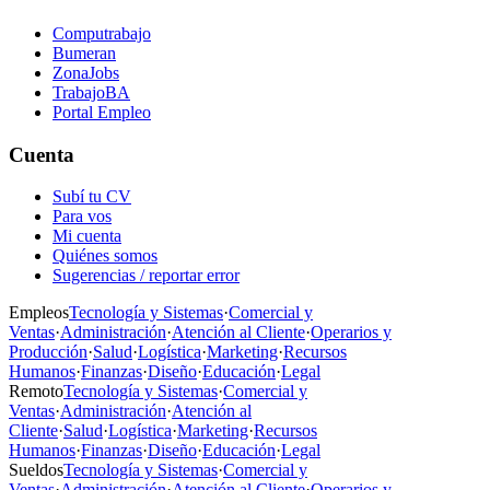
Computrabajo
Bumeran
ZonaJobs
TrabajoBA
Portal Empleo
Cuenta
Subí tu CV
Para vos
Mi cuenta
Quiénes somos
Sugerencias / reportar error
Empleos
Tecnología y Sistemas
·
Comercial y
Ventas
·
Administración
·
Atención al Cliente
·
Operarios y
Producción
·
Salud
·
Logística
·
Marketing
·
Recursos
Humanos
·
Finanzas
·
Diseño
·
Educación
·
Legal
Remoto
Tecnología y Sistemas
·
Comercial y
Ventas
·
Administración
·
Atención al
Cliente
·
Salud
·
Logística
·
Marketing
·
Recursos
Humanos
·
Finanzas
·
Diseño
·
Educación
·
Legal
Sueldos
Tecnología y Sistemas
·
Comercial y
Ventas
·
Administración
·
Atención al Cliente
·
Operarios y