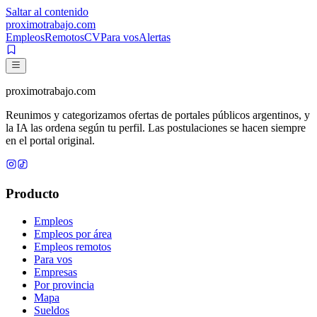
Saltar al contenido
proximotrabajo
.com
Empleos
Remotos
CV
Para vos
Alertas
proximotrabajo
.com
Reunimos y categorizamos ofertas de portales públicos argentinos, y
la IA las ordena según tu perfil. Las postulaciones se hacen siempre
en el portal original.
Producto
Empleos
Empleos por área
Empleos remotos
Para vos
Empresas
Por provincia
Mapa
Sueldos