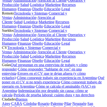
Ventas
·
Administración
·
Atención al Cliente
·
Operarios y
Producción
·
Salud
·
Logística
·
Marketing
·
Recursos
Humanos
·
Finanzas
·
Diseño
·
Educación
·
Legal
Remoto
Tecnología y Sistemas
·
Comercial y
Ventas
·
Administración
·
Atención al
Cliente
·
Salud
·
Logística
·
Marketing
·
Recursos
Humanos
·
Finanzas
·
Diseño
·
Educación
·
Legal
Sueldos
Tecnología y Sistemas
·
Comercial y
Ventas
·
Administración
·
Atención al Cliente
·
Operarios y
Producción
·
Salud
·
Logística
·
Marketing
·
Recursos
Humanos
·
Finanzas
·
Diseño
·
Educación
·
Legal
CV
Tecnología y Sistemas
·
Comercial y
Ventas
·
Administración
·
Atención al Cliente
·
Operarios y
Producción
·
Salud
·
Logística
·
Marketing
·
Recursos
Humanos
·
Finanzas
·
Diseño
·
Educación
·
Legal
Guías
Qué preguntan en una entrevista de trabajo y cómo
responder
·
Cómo responder “hablame de vos” en una
entrevista
·
Errores en el CV que te dejan afuera (y cómo
evitarlos)
·
Cómo conseguir trabajo sin experiencia en Argentina
·
Qué
poner en el CV si no tenés experiencia
·
Cómo conseguir trabajo de
operario en Argentina
·
Cómo se calcula el aguinaldo (SAC) en
Argentina
·
Indemnización por despido sin causa: cómo se
calcula
·
Período de prueba laboral: cuánto dura y tus derechos
Ciudades
Buenos
Aires
·
CABA
·
Córdoba
·
Rosario
·
Palermo
·
Pilar
·
Neuquén
·
San