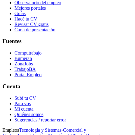
Observatorio del empleo
Mejores portales
Guías
Hacé tu CV
Revisar CV gratis
Carta de presentación
Fuentes
Computrabajo
Bumeran
ZonaJobs
TrabajoBA
Portal Empleo
Cuenta
Subí tu CV
Para vos
Mi cuenta
Quiénes somos
Sugerencias / reportar error
Empleos
Tecnología y Sistemas
·
Comercial y