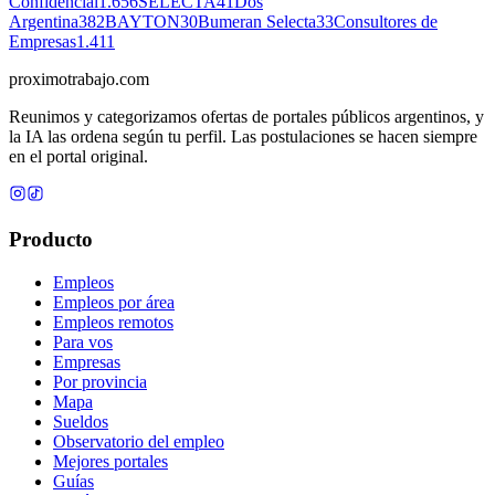
Confidencial
1.656
SELECTA
41
Dos
Argentina
382
BAYTON
30
Bumeran Selecta
33
Consultores de
Empresas
1.411
proximotrabajo
.com
Reunimos y categorizamos ofertas de portales públicos argentinos, y
la IA las ordena según tu perfil. Las postulaciones se hacen siempre
en el portal original.
Producto
Empleos
Empleos por área
Empleos remotos
Para vos
Empresas
Por provincia
Mapa
Sueldos
Observatorio del empleo
Mejores portales
Guías