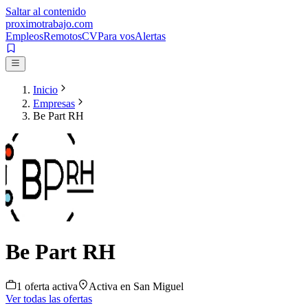
Saltar al contenido
proximotrabajo
.com
Empleos
Remotos
CV
Para vos
Alertas
Inicio
Empresas
Be Part RH
Be Part RH
1
oferta
activa
Activa en
San Miguel
Ver todas las ofertas