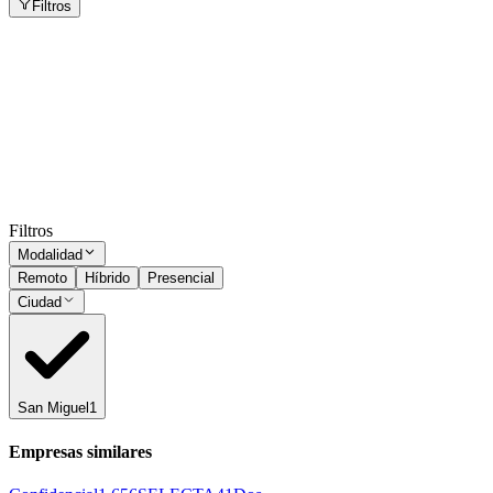
Filtros
Supervisor de Producción
San Miguel
Presencial
·
hace 1 mes
Presencial
Sin sueldo
hace 1 mes
Ocultar vistos
Filtros
Modalidad
Remoto
Híbrido
Presencial
Ciudad
San Miguel
1
Empresas similares