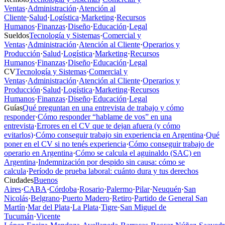
Ventas
·
Administración
·
Atención al
Cliente
·
Salud
·
Logística
·
Marketing
·
Recursos
Humanos
·
Finanzas
·
Diseño
·
Educación
·
Legal
Sueldos
Tecnología y Sistemas
·
Comercial y
Ventas
·
Administración
·
Atención al Cliente
·
Operarios y
Producción
·
Salud
·
Logística
·
Marketing
·
Recursos
Humanos
·
Finanzas
·
Diseño
·
Educación
·
Legal
CV
Tecnología y Sistemas
·
Comercial y
Ventas
·
Administración
·
Atención al Cliente
·
Operarios y
Producción
·
Salud
·
Logística
·
Marketing
·
Recursos
Humanos
·
Finanzas
·
Diseño
·
Educación
·
Legal
Guías
Qué preguntan en una entrevista de trabajo y cómo
responder
·
Cómo responder “hablame de vos” en una
entrevista
·
Errores en el CV que te dejan afuera (y cómo
evitarlos)
·
Cómo conseguir trabajo sin experiencia en Argentina
·
Qué
poner en el CV si no tenés experiencia
·
Cómo conseguir trabajo de
operario en Argentina
·
Cómo se calcula el aguinaldo (SAC) en
Argentina
·
Indemnización por despido sin causa: cómo se
calcula
·
Período de prueba laboral: cuánto dura y tus derechos
Ciudades
Buenos
Aires
·
CABA
·
Córdoba
·
Rosario
·
Palermo
·
Pilar
·
Neuquén
·
San
Nicolás
·
Belgrano
·
Puerto Madero
·
Retiro
·
Partido de General San
Martín
·
Mar del Plata
·
La Plata
·
Tigre
·
San Miguel de
Tucumán
·
Vicente