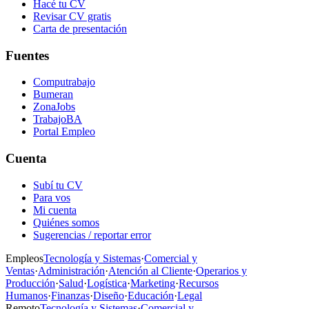
Hacé tu CV
Revisar CV gratis
Carta de presentación
Fuentes
Computrabajo
Bumeran
ZonaJobs
TrabajoBA
Portal Empleo
Cuenta
Subí tu CV
Para vos
Mi cuenta
Quiénes somos
Sugerencias / reportar error
Empleos
Tecnología y Sistemas
·
Comercial y
Ventas
·
Administración
·
Atención al Cliente
·
Operarios y
Producción
·
Salud
·
Logística
·
Marketing
·
Recursos
Humanos
·
Finanzas
·
Diseño
·
Educación
·
Legal
Remoto
Tecnología y Sistemas
·
Comercial y