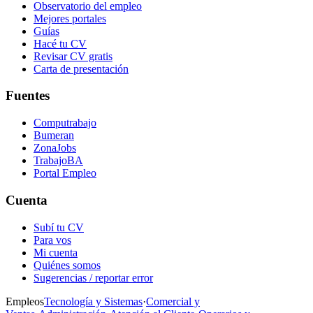
Observatorio del empleo
Mejores portales
Guías
Hacé tu CV
Revisar CV gratis
Carta de presentación
Fuentes
Computrabajo
Bumeran
ZonaJobs
TrabajoBA
Portal Empleo
Cuenta
Subí tu CV
Para vos
Mi cuenta
Quiénes somos
Sugerencias / reportar error
Empleos
Tecnología y Sistemas
·
Comercial y