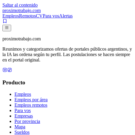
Saltar al contenido
proximotrabajo
.com
Empleos
Remotos
CV
Para vos
Alertas
proximotrabajo
.com
Reunimos y categorizamos ofertas de portales públicos argentinos, y
la IA las ordena según tu perfil. Las postulaciones se hacen siempre
en el portal original.
Producto
Empleos
Empleos por área
Empleos remotos
Para vos
Empresas
Por provincia
Mapa
Sueldos