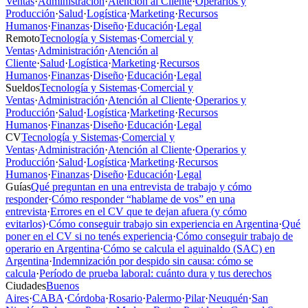
Ventas
·
Administración
·
Atención al Cliente
·
Operarios y
Producción
·
Salud
·
Logística
·
Marketing
·
Recursos
Humanos
·
Finanzas
·
Diseño
·
Educación
·
Legal
Remoto
Tecnología y Sistemas
·
Comercial y
Ventas
·
Administración
·
Atención al
Cliente
·
Salud
·
Logística
·
Marketing
·
Recursos
Humanos
·
Finanzas
·
Diseño
·
Educación
·
Legal
Sueldos
Tecnología y Sistemas
·
Comercial y
Ventas
·
Administración
·
Atención al Cliente
·
Operarios y
Producción
·
Salud
·
Logística
·
Marketing
·
Recursos
Humanos
·
Finanzas
·
Diseño
·
Educación
·
Legal
CV
Tecnología y Sistemas
·
Comercial y
Ventas
·
Administración
·
Atención al Cliente
·
Operarios y
Producción
·
Salud
·
Logística
·
Marketing
·
Recursos
Humanos
·
Finanzas
·
Diseño
·
Educación
·
Legal
Guías
Qué preguntan en una entrevista de trabajo y cómo
responder
·
Cómo responder “hablame de vos” en una
entrevista
·
Errores en el CV que te dejan afuera (y cómo
evitarlos)
·
Cómo conseguir trabajo sin experiencia en Argentina
·
Qué
poner en el CV si no tenés experiencia
·
Cómo conseguir trabajo de
operario en Argentina
·
Cómo se calcula el aguinaldo (SAC) en
Argentina
·
Indemnización por despido sin causa: cómo se
calcula
·
Período de prueba laboral: cuánto dura y tus derechos
Ciudades
Buenos
Aires
·
CABA
·
Córdoba
·
Rosario
·
Palermo
·
Pilar
·
Neuquén
·
San