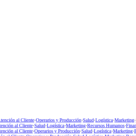
tención al Cliente
·
Operarios y Producción
·
Salud
·
Logística
·
Marketing
·
ención al Cliente
·
Salud
·
Logística
·
Marketing
·
Recursos Humanos
·
Fina
ención al Cliente
·
Operarios y Producción
·
Salud
·
Logística
·
Marketing
·