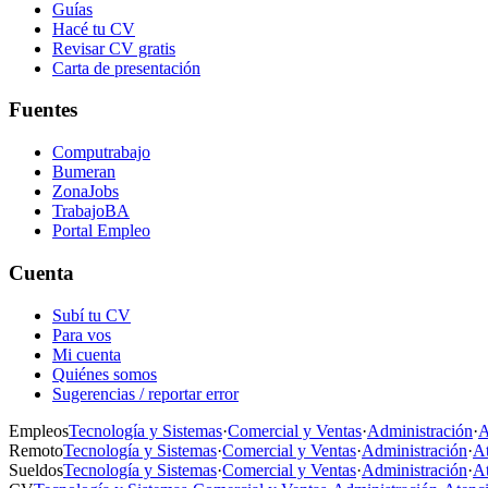
Guías
Hacé tu CV
Revisar CV gratis
Carta de presentación
Fuentes
Computrabajo
Bumeran
ZonaJobs
TrabajoBA
Portal Empleo
Cuenta
Subí tu CV
Para vos
Mi cuenta
Quiénes somos
Sugerencias / reportar error
Empleos
Tecnología y Sistemas
·
Comercial y Ventas
·
Administración
·
A
Remoto
Tecnología y Sistemas
·
Comercial y Ventas
·
Administración
·
At
Sueldos
Tecnología y Sistemas
·
Comercial y Ventas
·
Administración
·
At