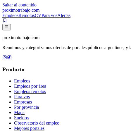
Saltar al contenido
proximotrabajo
.com
Empleos
Remotos
CV
Para vos
Alertas
proximotrabajo
.com
Reunimos y categorizamos ofertas de portales públicos argentinos, y la
Producto
Empleos
Empleos por área
Empleos remotos
Para vos
Empresas
Por provincia
Mapa
Sueldos
Observatorio del empleo
Mejores portales