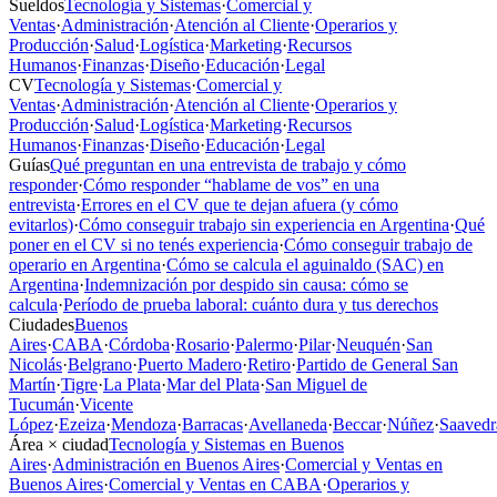
Sueldos
Tecnología y Sistemas
·
Comercial y
Ventas
·
Administración
·
Atención al Cliente
·
Operarios y
Producción
·
Salud
·
Logística
·
Marketing
·
Recursos
Humanos
·
Finanzas
·
Diseño
·
Educación
·
Legal
CV
Tecnología y Sistemas
·
Comercial y
Ventas
·
Administración
·
Atención al Cliente
·
Operarios y
Producción
·
Salud
·
Logística
·
Marketing
·
Recursos
Humanos
·
Finanzas
·
Diseño
·
Educación
·
Legal
Guías
Qué preguntan en una entrevista de trabajo y cómo
responder
·
Cómo responder “hablame de vos” en una
entrevista
·
Errores en el CV que te dejan afuera (y cómo
evitarlos)
·
Cómo conseguir trabajo sin experiencia en Argentina
·
Qué
poner en el CV si no tenés experiencia
·
Cómo conseguir trabajo de
operario en Argentina
·
Cómo se calcula el aguinaldo (SAC) en
Argentina
·
Indemnización por despido sin causa: cómo se
calcula
·
Período de prueba laboral: cuánto dura y tus derechos
Ciudades
Buenos
Aires
·
CABA
·
Córdoba
·
Rosario
·
Palermo
·
Pilar
·
Neuquén
·
San
Nicolás
·
Belgrano
·
Puerto Madero
·
Retiro
·
Partido de General San
Martín
·
Tigre
·
La Plata
·
Mar del Plata
·
San Miguel de
Tucumán
·
Vicente
López
·
Ezeiza
·
Mendoza
·
Barracas
·
Avellaneda
·
Beccar
·
Núñez
·
Saavedr
Área × ciudad
Tecnología y Sistemas en Buenos
Aires
·
Administración en Buenos Aires
·
Comercial y Ventas en
Buenos Aires
·
Comercial y Ventas en CABA
·
Operarios y