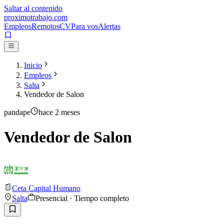
Saltar al contenido
proximotrabajo
.com
Empleos
Remotos
CV
Para vos
Alertas
Inicio
Empleos
Salta
Vendedor de Salon
pandape
hace 2 meses
Vendedor de Salon
Ceta Capital Humano
Salta
Presencial · Tiempo completo