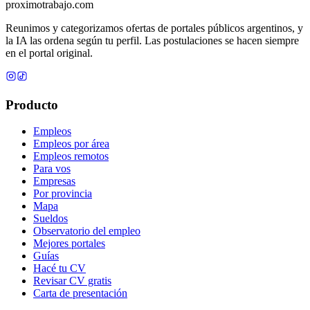
proximotrabajo
.com
Reunimos y categorizamos ofertas de portales públicos argentinos, y
la IA las ordena según tu perfil. Las postulaciones se hacen siempre
en el portal original.
Producto
Empleos
Empleos por área
Empleos remotos
Para vos
Empresas
Por provincia
Mapa
Sueldos
Observatorio del empleo
Mejores portales
Guías
Hacé tu CV
Revisar CV gratis
Carta de presentación