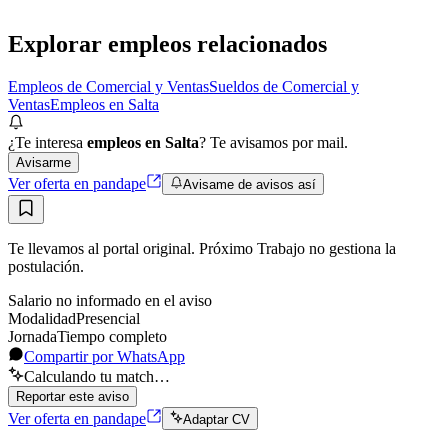
Presencial
Sin sueldo
hace 2 días
Explorar empleos relacionados
Empleos de Comercial y Ventas
Sueldos de Comercial y
Ventas
Empleos en Salta
¿Te interesa
empleos en Salta
? Te avisamos por mail.
Avisarme
Ver oferta en pandape
Avisame de avisos así
Te llevamos al portal original. Próximo Trabajo no gestiona la
postulación.
Salario no informado en el aviso
Modalidad
Presencial
Jornada
Tiempo completo
Compartir por WhatsApp
Calculando tu match…
Reportar este aviso
Ver oferta en pandape
Adaptar CV