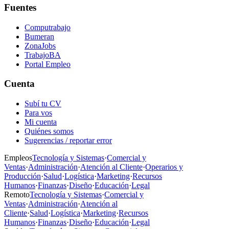
Fuentes
Computrabajo
Bumeran
ZonaJobs
TrabajoBA
Portal Empleo
Cuenta
Subí tu CV
Para vos
Mi cuenta
Quiénes somos
Sugerencias / reportar error
Empleos
Tecnología y Sistemas
·
Comercial y
Ventas
·
Administración
·
Atención al Cliente
·
Operarios y
Producción
·
Salud
·
Logística
·
Marketing
·
Recursos
Humanos
·
Finanzas
·
Diseño
·
Educación
·
Legal
Remoto
Tecnología y Sistemas
·
Comercial y
Ventas
·
Administración
·
Atención al
Cliente
·
Salud
·
Logística
·
Marketing
·
Recursos
Humanos
·
Finanzas
·
Diseño
·
Educación
·
Legal