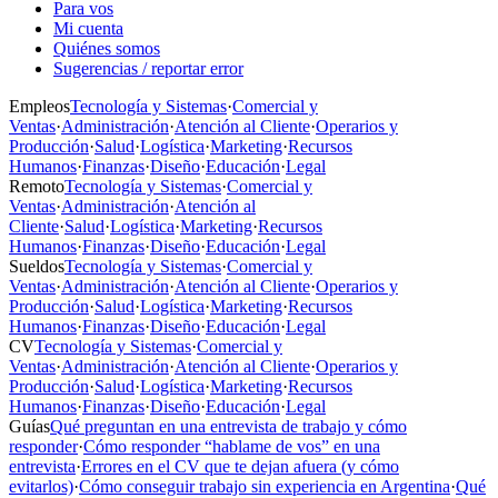
Para vos
Mi cuenta
Quiénes somos
Sugerencias / reportar error
Empleos
Tecnología y Sistemas
·
Comercial y
Ventas
·
Administración
·
Atención al Cliente
·
Operarios y
Producción
·
Salud
·
Logística
·
Marketing
·
Recursos
Humanos
·
Finanzas
·
Diseño
·
Educación
·
Legal
Remoto
Tecnología y Sistemas
·
Comercial y
Ventas
·
Administración
·
Atención al
Cliente
·
Salud
·
Logística
·
Marketing
·
Recursos
Humanos
·
Finanzas
·
Diseño
·
Educación
·
Legal
Sueldos
Tecnología y Sistemas
·
Comercial y
Ventas
·
Administración
·
Atención al Cliente
·
Operarios y
Producción
·
Salud
·
Logística
·
Marketing
·
Recursos
Humanos
·
Finanzas
·
Diseño
·
Educación
·
Legal
CV
Tecnología y Sistemas
·
Comercial y
Ventas
·
Administración
·
Atención al Cliente
·
Operarios y
Producción
·
Salud
·
Logística
·
Marketing
·
Recursos
Humanos
·
Finanzas
·
Diseño
·
Educación
·
Legal
Guías
Qué preguntan en una entrevista de trabajo y cómo
responder
·
Cómo responder “hablame de vos” en una
entrevista
·
Errores en el CV que te dejan afuera (y cómo
evitarlos)
·
Cómo conseguir trabajo sin experiencia en Argentina
·
Qué