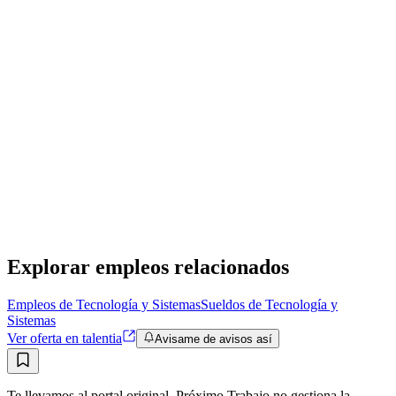
Electro Universo
Presencial
·
hace 1 año
Presencial
Sin sueldo
hace 1 año
EU
Técnico Tablerista Especializado en Montaje y
Cableado Eléctrico
Electro Universo
Presencial
·
hace 1 año
Presencial
Sin sueldo
hace 1 año
Explorar empleos relacionados
Empleos de Tecnología y Sistemas
Sueldos de Tecnología y
Sistemas
Ver oferta en talentia
Avisame de avisos así
Te llevamos al portal original. Próximo Trabajo no gestiona la