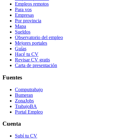
Empleos remotos
Para vos
Empresas
Por provincia
Mapa
Sueldos
Observatorio del empleo
Mejores portales
Guías
Hacé tu CV
Revisar CV gratis
Carta de presentación
Fuentes
Computrabajo
Bumeran
ZonaJobs
TrabajoBA
Portal Empleo
Cuenta
Subí tu CV