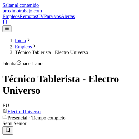
Saltar al contenido
proximotrabajo
.com
Empleos
Remotos
CV
Para vos
Alertas
Inicio
Empleos
Técnico Tablerista - Electro Universo
talentia
hace 1 año
Técnico Tablerista - Electro
Universo
EU
Electro Universo
Presencial · Tiempo completo
Semi Senior