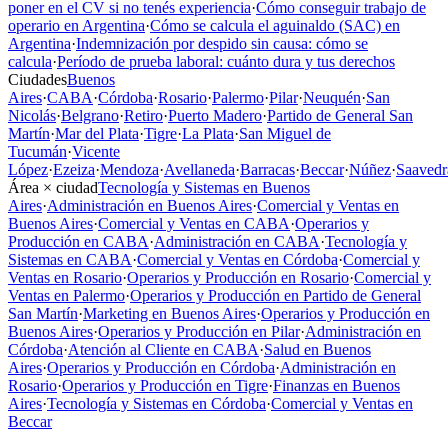
poner en el CV si no tenés experiencia
·
Cómo conseguir trabajo de
operario en Argentina
·
Cómo se calcula el aguinaldo (SAC) en
Argentina
·
Indemnización por despido sin causa: cómo se
calcula
·
Período de prueba laboral: cuánto dura y tus derechos
Ciudades
Buenos
Aires
·
CABA
·
Córdoba
·
Rosario
·
Palermo
·
Pilar
·
Neuquén
·
San
Nicolás
·
Belgrano
·
Retiro
·
Puerto Madero
·
Partido de General San
Martín
·
Mar del Plata
·
Tigre
·
La Plata
·
San Miguel de
Tucumán
·
Vicente
López
·
Ezeiza
·
Mendoza
·
Avellaneda
·
Barracas
·
Beccar
·
Núñez
·
Saavedr
Área × ciudad
Tecnología y Sistemas en Buenos
Aires
·
Administración en Buenos Aires
·
Comercial y Ventas en
Buenos Aires
·
Comercial y Ventas en CABA
·
Operarios y
Producción en CABA
·
Administración en CABA
·
Tecnología y
Sistemas en CABA
·
Comercial y Ventas en Córdoba
·
Comercial y
Ventas en Rosario
·
Operarios y Producción en Rosario
·
Comercial y
Ventas en Palermo
·
Operarios y Producción en Partido de General
San Martín
·
Marketing en Buenos Aires
·
Operarios y Producción en
Buenos Aires
·
Operarios y Producción en Pilar
·
Administración en
Córdoba
·
Atención al Cliente en CABA
·
Salud en Buenos
Aires
·
Operarios y Producción en Córdoba
·
Administración en
Rosario
·
Operarios y Producción en Tigre
·
Finanzas en Buenos
Aires
·
Tecnología y Sistemas en Córdoba
·
Comercial y Ventas en
Beccar