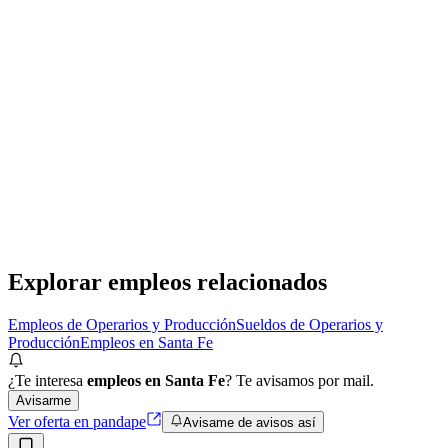
Presencial
·
hace 1 año
Presencial
Sin sueldo
hace 1 año
Técnico de Mantenimiento Eléctrico
Ceta Capital Humano
· Belgrano
Presencial
·
hace 8 meses
Presencial
Sin sueldo
hace 8 meses
Explorar empleos relacionados
Empleos de Operarios y Producción
Sueldos de Operarios y
Producción
Empleos en Santa Fe
¿Te interesa
empleos en Santa Fe
? Te avisamos por mail.
Avisarme
Ver oferta en pandape
Avisame de avisos así