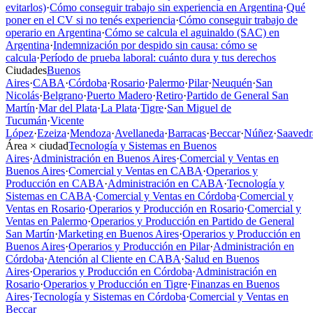
evitarlos)
·
Cómo conseguir trabajo sin experiencia en Argentina
·
Qué
poner en el CV si no tenés experiencia
·
Cómo conseguir trabajo de
operario en Argentina
·
Cómo se calcula el aguinaldo (SAC) en
Argentina
·
Indemnización por despido sin causa: cómo se
calcula
·
Período de prueba laboral: cuánto dura y tus derechos
Ciudades
Buenos
Aires
·
CABA
·
Córdoba
·
Rosario
·
Palermo
·
Pilar
·
Neuquén
·
San
Nicolás
·
Belgrano
·
Puerto Madero
·
Retiro
·
Partido de General San
Martín
·
Mar del Plata
·
La Plata
·
Tigre
·
San Miguel de
Tucumán
·
Vicente
López
·
Ezeiza
·
Mendoza
·
Avellaneda
·
Barracas
·
Beccar
·
Núñez
·
Saavedr
Área × ciudad
Tecnología y Sistemas en Buenos
Aires
·
Administración en Buenos Aires
·
Comercial y Ventas en
Buenos Aires
·
Comercial y Ventas en CABA
·
Operarios y
Producción en CABA
·
Administración en CABA
·
Tecnología y
Sistemas en CABA
·
Comercial y Ventas en Córdoba
·
Comercial y
Ventas en Rosario
·
Operarios y Producción en Rosario
·
Comercial y
Ventas en Palermo
·
Operarios y Producción en Partido de General
San Martín
·
Marketing en Buenos Aires
·
Operarios y Producción en
Buenos Aires
·
Operarios y Producción en Pilar
·
Administración en
Córdoba
·
Atención al Cliente en CABA
·
Salud en Buenos
Aires
·
Operarios y Producción en Córdoba
·
Administración en
Rosario
·
Operarios y Producción en Tigre
·
Finanzas en Buenos
Aires
·
Tecnología y Sistemas en Córdoba
·
Comercial y Ventas en
Beccar