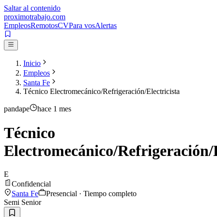
Saltar al contenido
proximotrabajo
.com
Empleos
Remotos
CV
Para vos
Alertas
Inicio
Empleos
Santa Fe
Técnico Electromecánico/Refrigeración/Electricista
pandape
hace 1 mes
Técnico
Electromecánico/Refrigeración/E
E
Confidencial
Santa Fe
Presencial · Tiempo completo
Semi Senior