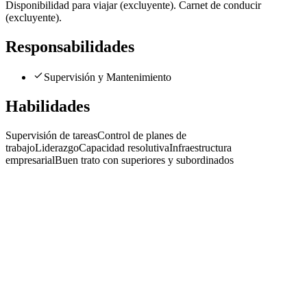
Disponibilidad para viajar (excluyente). Carnet de conducir
(excluyente).
Responsabilidades
Supervisión y Mantenimiento
Habilidades
Supervisión de tareas
Control de planes de
trabajo
Liderazgo
Capacidad resolutiva
Infraestructura
empresarial
Buen trato con superiores y subordinados
Oficial Especializado en Refrigeración y Electricidad
LX Argentina S. A.
· Corrientes