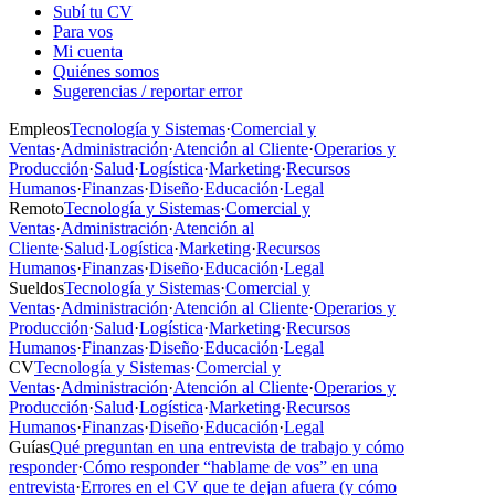
Subí tu CV
Para vos
Mi cuenta
Quiénes somos
Sugerencias / reportar error
Empleos
Tecnología y Sistemas
·
Comercial y
Ventas
·
Administración
·
Atención al Cliente
·
Operarios y
Producción
·
Salud
·
Logística
·
Marketing
·
Recursos
Humanos
·
Finanzas
·
Diseño
·
Educación
·
Legal
Remoto
Tecnología y Sistemas
·
Comercial y
Ventas
·
Administración
·
Atención al
Cliente
·
Salud
·
Logística
·
Marketing
·
Recursos
Humanos
·
Finanzas
·
Diseño
·
Educación
·
Legal
Sueldos
Tecnología y Sistemas
·
Comercial y
Ventas
·
Administración
·
Atención al Cliente
·
Operarios y
Producción
·
Salud
·
Logística
·
Marketing
·
Recursos
Humanos
·
Finanzas
·
Diseño
·
Educación
·
Legal
CV
Tecnología y Sistemas
·
Comercial y
Ventas
·
Administración
·
Atención al Cliente
·
Operarios y
Producción
·
Salud
·
Logística
·
Marketing
·
Recursos
Humanos
·
Finanzas
·
Diseño
·
Educación
·
Legal
Guías
Qué preguntan en una entrevista de trabajo y cómo
responder
·
Cómo responder “hablame de vos” en una
entrevista
·
Errores en el CV que te dejan afuera (y cómo