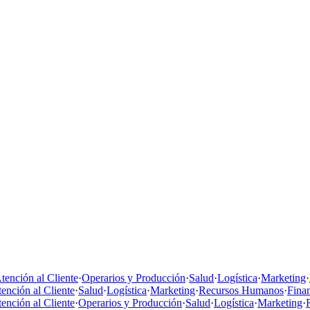
tención al Cliente
·
Operarios y Producción
·
Salud
·
Logística
·
Marketing
·
ención al Cliente
·
Salud
·
Logística
·
Marketing
·
Recursos Humanos
·
Fina
ención al Cliente
·
Operarios y Producción
·
Salud
·
Logística
·
Marketing
·