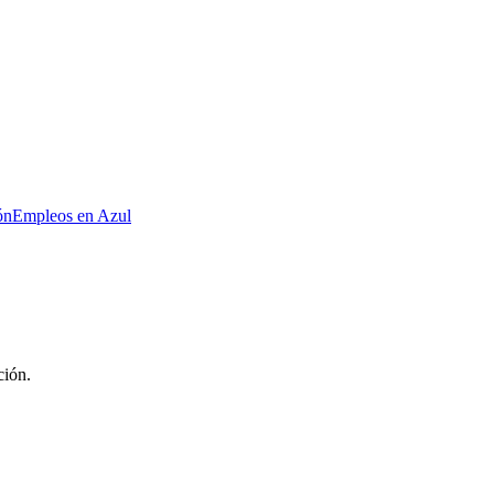
ón
Empleos en Azul
ción.