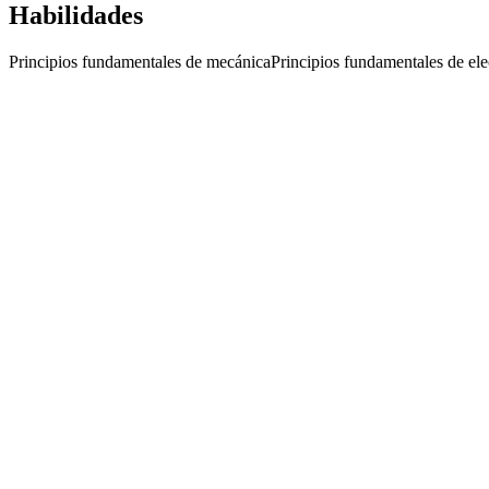
Habilidades
Principios fundamentales de mecánica
Principios fundamentales de ele
Operario Tecnico
Consultores de Empresas
· San Lorenzo
Presencial
·
hace 6 meses
Presencial
Sin sueldo
hace 6 meses
IE
Técnico Electromecanico
Importante empresa del sector
· Salto