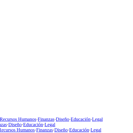
Recursos Humanos
·
Finanzas
·
Diseño
·
Educación
·
Legal
nzas
·
Diseño
·
Educación
·
Legal
Recursos Humanos
·
Finanzas
·
Diseño
·
Educación
·
Legal