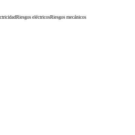
ctricidad
Riesgos eléctricos
Riesgos mecánicos