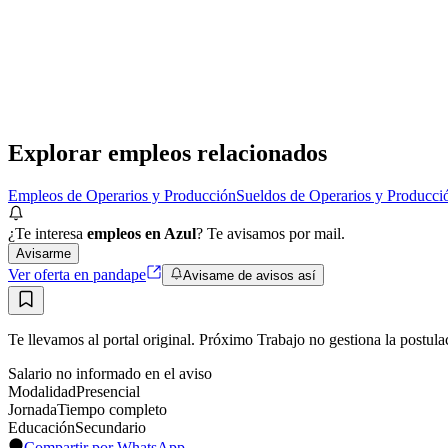
Reciente
Grupo Gestión
· La Cumbre
Presencial
·
hace 16 horas
Presencial
Sin sueldo
hace 16 horas
Explorar empleos relacionados
Empleos de Operarios y Producción
Sueldos de Operarios y Producci
¿Te interesa
empleos en Azul
? Te avisamos por mail.
Avisarme
Ver oferta en pandape
Avisame de avisos así
Te llevamos al portal original. Próximo Trabajo no gestiona la postula
Salario no informado en el aviso
Modalidad
Presencial
Jornada
Tiempo completo
Educación
Secundario
Compartir por WhatsApp