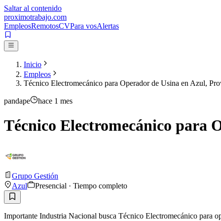
Saltar al contenido
proximotrabajo
.com
Empleos
Remotos
CV
Para vos
Alertas
Inicio
Empleos
Técnico Electromecánico para Operador de Usina en Azul, Pro
pandape
hace 1 mes
Técnico Electromecánico para O
Grupo Gestión
Azul
Presencial · Tiempo completo
Importante Industria Nacional busca Técnico Electromecánico para op