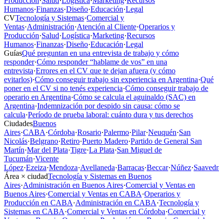
Producción
·
Salud
·
Logística
·
Marketing
·
Recursos
Humanos
·
Finanzas
·
Diseño
·
Educación
·
Legal
CV
Tecnología y Sistemas
·
Comercial y
Ventas
·
Administración
·
Atención al Cliente
·
Operarios y
Producción
·
Salud
·
Logística
·
Marketing
·
Recursos
Humanos
·
Finanzas
·
Diseño
·
Educación
·
Legal
Guías
Qué preguntan en una entrevista de trabajo y cómo
responder
·
Cómo responder “hablame de vos” en una
entrevista
·
Errores en el CV que te dejan afuera (y cómo
evitarlos)
·
Cómo conseguir trabajo sin experiencia en Argentina
·
Qué
poner en el CV si no tenés experiencia
·
Cómo conseguir trabajo de
operario en Argentina
·
Cómo se calcula el aguinaldo (SAC) en
Argentina
·
Indemnización por despido sin causa: cómo se
calcula
·
Período de prueba laboral: cuánto dura y tus derechos
Ciudades
Buenos
Aires
·
CABA
·
Córdoba
·
Rosario
·
Palermo
·
Pilar
·
Neuquén
·
San
Nicolás
·
Belgrano
·
Retiro
·
Puerto Madero
·
Partido de General San
Martín
·
Mar del Plata
·
Tigre
·
La Plata
·
San Miguel de
Tucumán
·
Vicente
López
·
Ezeiza
·
Mendoza
·
Avellaneda
·
Barracas
·
Beccar
·
Núñez
·
Saavedr
Área × ciudad
Tecnología y Sistemas en Buenos
Aires
·
Administración en Buenos Aires
·
Comercial y Ventas en
Buenos Aires
·
Comercial y Ventas en CABA
·
Operarios y
Producción en CABA
·
Administración en CABA
·
Tecnología y
Sistemas en CABA
·
Comercial y Ventas en Córdoba
·
Comercial y