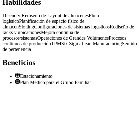
Habilidades
Diseño y Rediseño de Layout de almacenes
Flujo
logístico
Planificación de espacio físico de
almacén
Slotting
Configuraciones de sistemas logísticos
Rediseño de
racks y ubicaciones
Mejora continua de
procesos/sistemas
Operaciones de Grandes Volúmenes
Procesos
continuos de producción
TPM
Six Sigma
Lean Manufacturing
Sentido
de pertenencia
Beneficios
Estacionamiento
Plan Médico para el Grupo Familiar
Ingeniero de Procesos Logisticos