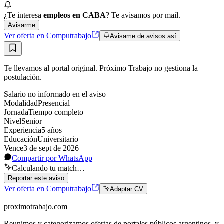
¿Te interesa
empleos en CABA
? Te avisamos por mail.
Avisarme
Ver oferta en Computrabajo
Avisame de avisos así
Te llevamos al portal original. Próximo Trabajo no gestiona la
postulación.
Salario no informado en el aviso
Modalidad
Presencial
Jornada
Tiempo completo
Nivel
Senior
Experiencia
5
año
s
Educación
Universitario
Vence
3 de sept de 2026
Compartir por WhatsApp
Calculando tu match…
Reportar este aviso
Ver oferta en Computrabajo
Adaptar CV
proximotrabajo
.com
Reunimos y categorizamos ofertas de portales públicos argentinos, y