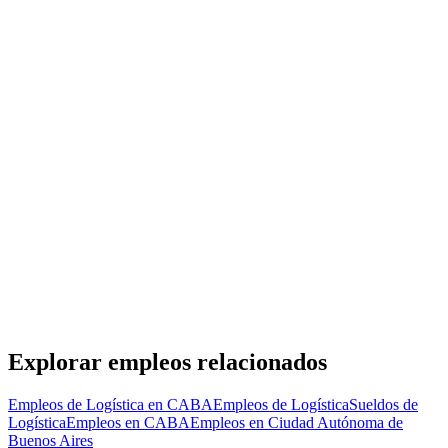
Gestor/Analista de flota
Grupo Abans
· CABA
Presencial
·
hace 2 días
Presencial
Sin sueldo
hace 2 días
Analista Sr de logistica
Ceta Capital Humano
· CABA
Presencial
·
hace 2 días
Presencial
Sin sueldo
hace 2 días
Explorar empleos relacionados
Empleos de Logística en CABA
Empleos de Logística
Sueldos de
Logística
Empleos en CABA
Empleos en Ciudad Autónoma de
Buenos Aires