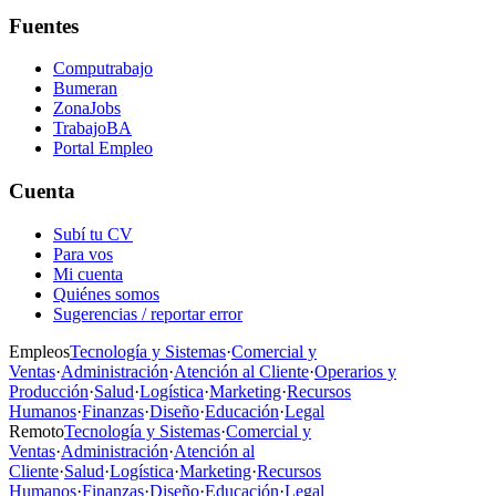
Fuentes
Computrabajo
Bumeran
ZonaJobs
TrabajoBA
Portal Empleo
Cuenta
Subí tu CV
Para vos
Mi cuenta
Quiénes somos
Sugerencias / reportar error
Empleos
Tecnología y Sistemas
·
Comercial y
Ventas
·
Administración
·
Atención al Cliente
·
Operarios y
Producción
·
Salud
·
Logística
·
Marketing
·
Recursos
Humanos
·
Finanzas
·
Diseño
·
Educación
·
Legal
Remoto
Tecnología y Sistemas
·
Comercial y
Ventas
·
Administración
·
Atención al
Cliente
·
Salud
·
Logística
·
Marketing
·
Recursos
Humanos
·
Finanzas
·
Diseño
·
Educación
·
Legal