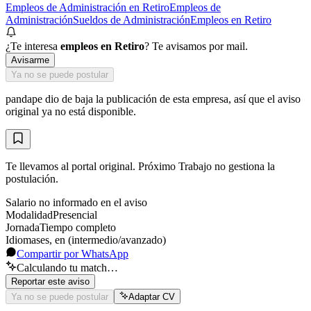
Empleos de Administración en Retiro
Empleos de
Administración
Sueldos de Administración
Empleos en Retiro
¿Te interesa
empleos en Retiro
? Te avisamos por mail.
Avisarme
Ya no se puede postular
pandape
dio de baja la publicación de esta empresa, así que el aviso
original ya no está disponible.
Te llevamos al portal original. Próximo Trabajo no gestiona la
postulación.
Salario no informado en el aviso
Modalidad
Presencial
Jornada
Tiempo completo
Idiomas
es, en (intermedio/avanzado)
Compartir por WhatsApp
Calculando tu match…
Reportar este aviso
Ya no se puede postular
Adaptar CV