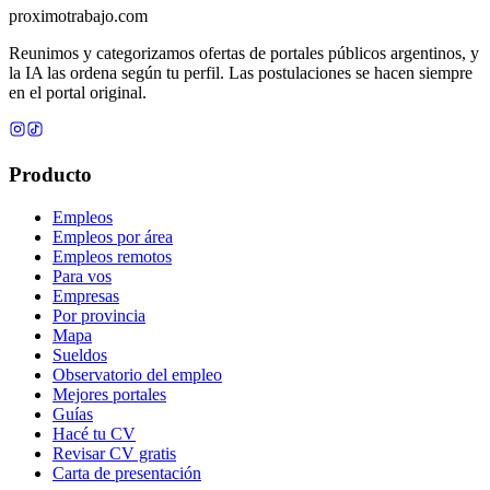
proximotrabajo
.com
Reunimos y categorizamos ofertas de portales públicos argentinos, y
la IA las ordena según tu perfil. Las postulaciones se hacen siempre
en el portal original.
Producto
Empleos
Empleos por área
Empleos remotos
Para vos
Empresas
Por provincia
Mapa
Sueldos
Observatorio del empleo
Mejores portales
Guías
Hacé tu CV
Revisar CV gratis
Carta de presentación