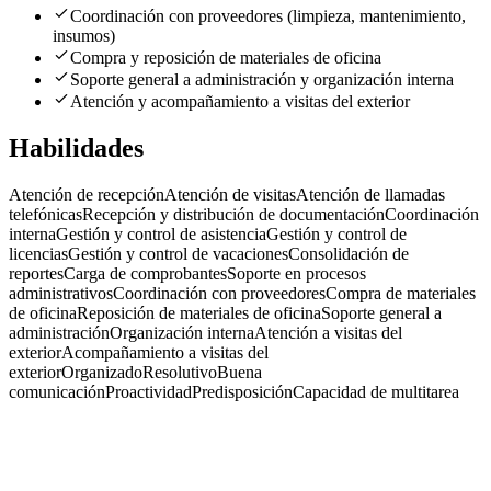
Coordinación con proveedores (limpieza, mantenimiento,
insumos)
Compra y reposición de materiales de oficina
Soporte general a administración y organización interna
Atención y acompañamiento a visitas del exterior
Habilidades
Atención de recepción
Atención de visitas
Atención de llamadas
telefónicas
Recepción y distribución de documentación
Coordinación
interna
Gestión y control de asistencia
Gestión y control de
licencias
Gestión y control de vacaciones
Consolidación de
reportes
Carga de comprobantes
Soporte en procesos
administrativos
Coordinación con proveedores
Compra de materiales
de oficina
Reposición de materiales de oficina
Soporte general a
administración
Organización interna
Atención a visitas del
exterior
Acompañamiento a visitas del
exterior
Organizado
Resolutivo
Buena
comunicación
Proactividad
Predisposición
Capacidad de multitarea