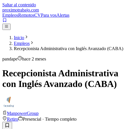
Saltar al contenido
proximotrabajo
.com
Empleos
Remotos
CV
Para vos
Alertas
Inicio
Empleos
Recepcionista Administrativa con Inglés Avanzado (CABA)
pandape
hace 2 meses
Recepcionista Administrativa
con Inglés Avanzado (CABA)
ManpowerGroup
Retiro
Presencial · Tiempo completo