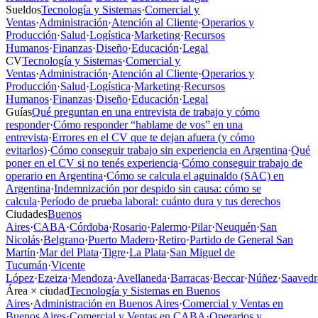
Sueldos
Tecnología y Sistemas
·
Comercial y
Ventas
·
Administración
·
Atención al Cliente
·
Operarios y
Producción
·
Salud
·
Logística
·
Marketing
·
Recursos
Humanos
·
Finanzas
·
Diseño
·
Educación
·
Legal
CV
Tecnología y Sistemas
·
Comercial y
Ventas
·
Administración
·
Atención al Cliente
·
Operarios y
Producción
·
Salud
·
Logística
·
Marketing
·
Recursos
Humanos
·
Finanzas
·
Diseño
·
Educación
·
Legal
Guías
Qué preguntan en una entrevista de trabajo y cómo
responder
·
Cómo responder “hablame de vos” en una
entrevista
·
Errores en el CV que te dejan afuera (y cómo
evitarlos)
·
Cómo conseguir trabajo sin experiencia en Argentina
·
Qué
poner en el CV si no tenés experiencia
·
Cómo conseguir trabajo de
operario en Argentina
·
Cómo se calcula el aguinaldo (SAC) en
Argentina
·
Indemnización por despido sin causa: cómo se
calcula
·
Período de prueba laboral: cuánto dura y tus derechos
Ciudades
Buenos
Aires
·
CABA
·
Córdoba
·
Rosario
·
Palermo
·
Pilar
·
Neuquén
·
San
Nicolás
·
Belgrano
·
Puerto Madero
·
Retiro
·
Partido de General San
Martín
·
Mar del Plata
·
Tigre
·
La Plata
·
San Miguel de
Tucumán
·
Vicente
López
·
Ezeiza
·
Mendoza
·
Avellaneda
·
Barracas
·
Beccar
·
Núñez
·
Saavedr
Área × ciudad
Tecnología y Sistemas en Buenos
Aires
·
Administración en Buenos Aires
·
Comercial y Ventas en
Buenos Aires
·
Comercial y Ventas en CABA
·
Operarios y