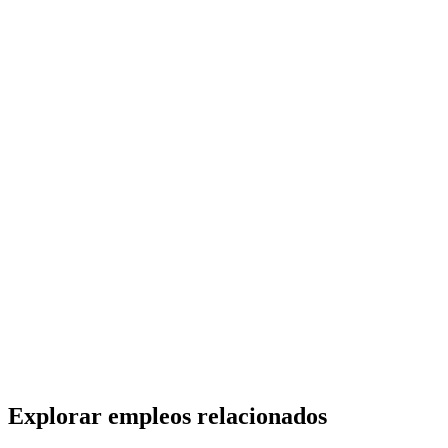
Abogado/a Junior
Adecco Argentina S.A.
· Retiro
Presencial
·
hace 11 días
Presencial
Sin sueldo
hace 11 días
Administrativo de logística. Reconocido grupo de
distribución
Suple Servicio Empresario S.A.
· Retiro
Presencial
·
hace 12 días
Presencial
Sin sueldo
hace 12 días
Explorar empleos relacionados