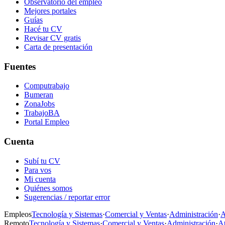
Observatorio del empleo
Mejores portales
Guías
Hacé tu CV
Revisar CV gratis
Carta de presentación
Fuentes
Computrabajo
Bumeran
ZonaJobs
TrabajoBA
Portal Empleo
Cuenta
Subí tu CV
Para vos
Mi cuenta
Quiénes somos
Sugerencias / reportar error
Empleos
Tecnología y Sistemas
·
Comercial y Ventas
·
Administración
·
A
Remoto
Tecnología y Sistemas
·
Comercial y Ventas
·
Administración
·
At