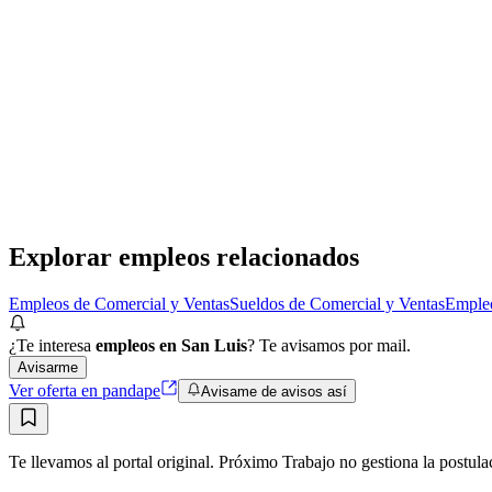
Presencial
Sin sueldo
hace 1 día
On City La Calera, Córdoba selecciona Polifuncional
ON CITY
· La Calera
Presencial
·
hace 1 día
Presencial
Sin sueldo
hace 1 día
Explorar empleos relacionados
Empleos de Comercial y Ventas
Sueldos de Comercial y Ventas
Empleo
¿Te interesa
empleos en San Luis
? Te avisamos por mail.
Avisarme
Ver oferta en pandape
Avisame de avisos así
Te llevamos al portal original. Próximo Trabajo no gestiona la postula