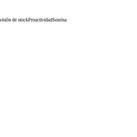
visión de stock
Proactividad
Sonrisa
onal