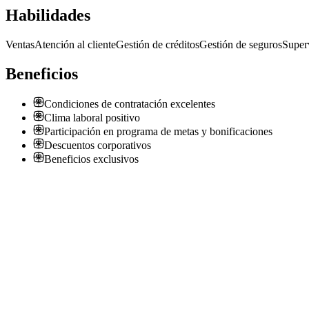
Habilidades
Ventas
Atención al cliente
Gestión de créditos
Gestión de seguros
Super
Beneficios
Condiciones de contratación excelentes
Clima laboral positivo
Participación en programa de metas y bonificaciones
Descuentos corporativos
Beneficios exclusivos
E
On City General Pico, La Pampa selecciona Polifunci
Empresa confidencial
· Gral. Pico
Presencial