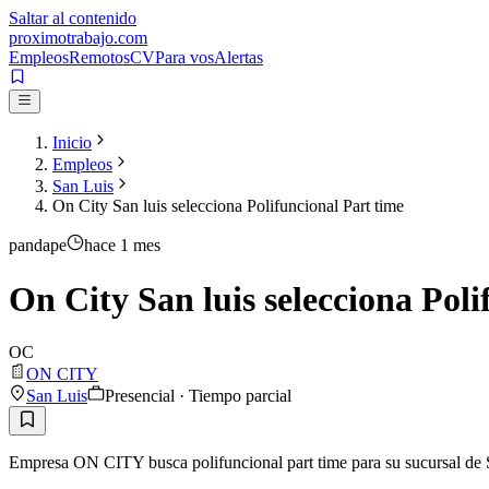
Saltar al contenido
proximotrabajo
.com
Empleos
Remotos
CV
Para vos
Alertas
Inicio
Empleos
San Luis
On City San luis selecciona Polifuncional Part time
pandape
hace 1 mes
On City San luis selecciona Poli
OC
ON CITY
San Luis
Presencial · Tiempo parcial
Empresa ON CITY busca polifuncional part time para su sucursal de San