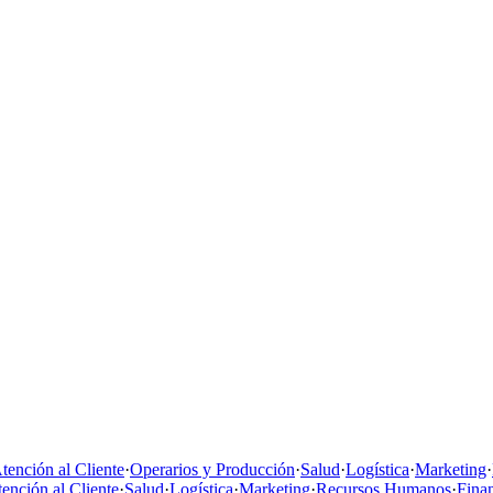
tención al Cliente
·
Operarios y Producción
·
Salud
·
Logística
·
Marketing
·
ención al Cliente
·
Salud
·
Logística
·
Marketing
·
Recursos Humanos
·
Fina