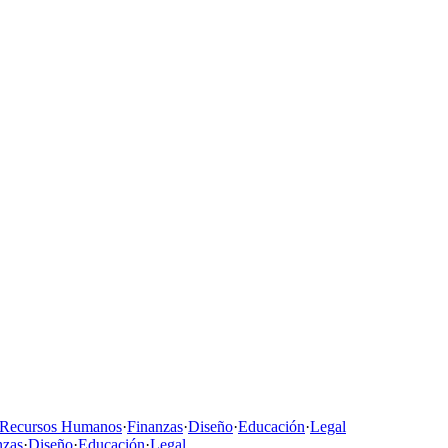
Recursos Humanos
·
Finanzas
·
Diseño
·
Educación
·
Legal
nzas
·
Diseño
·
Educación
·
Legal