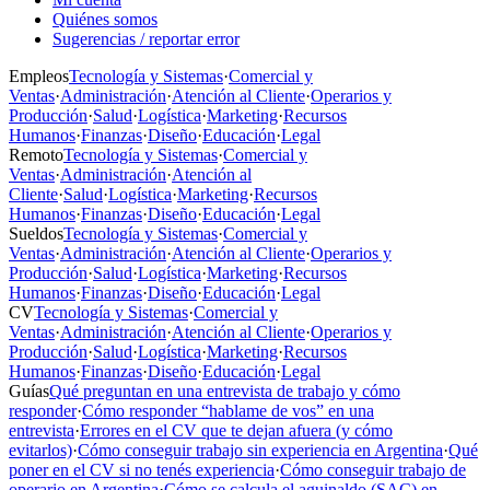
Quiénes somos
Sugerencias / reportar error
Empleos
Tecnología y Sistemas
·
Comercial y
Ventas
·
Administración
·
Atención al Cliente
·
Operarios y
Producción
·
Salud
·
Logística
·
Marketing
·
Recursos
Humanos
·
Finanzas
·
Diseño
·
Educación
·
Legal
Remoto
Tecnología y Sistemas
·
Comercial y
Ventas
·
Administración
·
Atención al
Cliente
·
Salud
·
Logística
·
Marketing
·
Recursos
Humanos
·
Finanzas
·
Diseño
·
Educación
·
Legal
Sueldos
Tecnología y Sistemas
·
Comercial y
Ventas
·
Administración
·
Atención al Cliente
·
Operarios y
Producción
·
Salud
·
Logística
·
Marketing
·
Recursos
Humanos
·
Finanzas
·
Diseño
·
Educación
·
Legal
CV
Tecnología y Sistemas
·
Comercial y
Ventas
·
Administración
·
Atención al Cliente
·
Operarios y
Producción
·
Salud
·
Logística
·
Marketing
·
Recursos
Humanos
·
Finanzas
·
Diseño
·
Educación
·
Legal
Guías
Qué preguntan en una entrevista de trabajo y cómo
responder
·
Cómo responder “hablame de vos” en una
entrevista
·
Errores en el CV que te dejan afuera (y cómo
evitarlos)
·
Cómo conseguir trabajo sin experiencia en Argentina
·
Qué
poner en el CV si no tenés experiencia
·
Cómo conseguir trabajo de
operario en Argentina
·
Cómo se calcula el aguinaldo (SAC) en