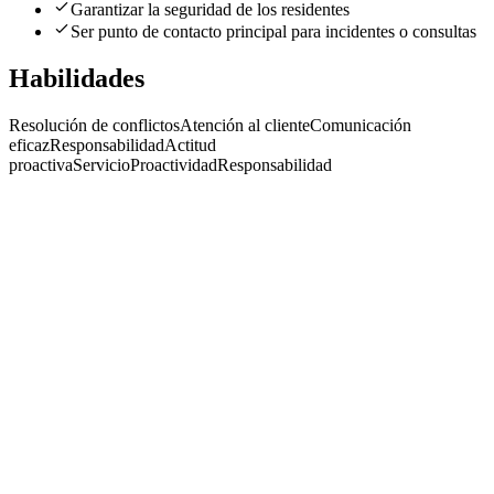
Garantizar la seguridad de los residentes
Ser punto de contacto principal para incidentes o consultas
Habilidades
Resolución de conflictos
Atención al cliente
Comunicación
eficaz
Responsabilidad
Actitud
proactiva
Servicio
Proactividad
Responsabilidad
Guardia de Seguridad
Secarsecuritygroup
· Buenos Aires
Presencial
·
hace 6 meses
Presencial
Sin sueldo
hace 6 meses