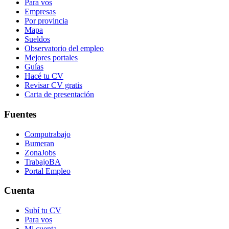
Para vos
Empresas
Por provincia
Mapa
Sueldos
Observatorio del empleo
Mejores portales
Guías
Hacé tu CV
Revisar CV gratis
Carta de presentación
Fuentes
Computrabajo
Bumeran
ZonaJobs
TrabajoBA
Portal Empleo
Cuenta
Subí tu CV
Para vos
Mi cuenta