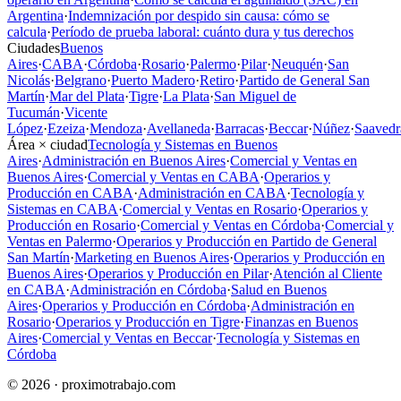
Argentina
·
Indemnización por despido sin causa: cómo se
calcula
·
Período de prueba laboral: cuánto dura y tus derechos
Ciudades
Buenos
Aires
·
CABA
·
Córdoba
·
Rosario
·
Palermo
·
Pilar
·
Neuquén
·
San
Nicolás
·
Belgrano
·
Puerto Madero
·
Retiro
·
Partido de General San
Martín
·
Mar del Plata
·
Tigre
·
La Plata
·
San Miguel de
Tucumán
·
Vicente
López
·
Ezeiza
·
Mendoza
·
Avellaneda
·
Barracas
·
Beccar
·
Núñez
·
Saavedr
Área × ciudad
Tecnología y Sistemas en Buenos
Aires
·
Administración en Buenos Aires
·
Comercial y Ventas en
Buenos Aires
·
Comercial y Ventas en CABA
·
Operarios y
Producción en CABA
·
Administración en CABA
·
Tecnología y
Sistemas en CABA
·
Comercial y Ventas en Rosario
·
Operarios y
Producción en Rosario
·
Comercial y Ventas en Córdoba
·
Comercial y
Ventas en Palermo
·
Operarios y Producción en Partido de General
San Martín
·
Marketing en Buenos Aires
·
Operarios y Producción en
Buenos Aires
·
Operarios y Producción en Pilar
·
Atención al Cliente
en CABA
·
Administración en Córdoba
·
Salud en Buenos
Aires
·
Operarios y Producción en Córdoba
·
Administración en
Rosario
·
Operarios y Producción en Tigre
·
Finanzas en Buenos
Aires
·
Comercial y Ventas en Beccar
·
Tecnología y Sistemas en
Córdoba
© 2026 · proximotrabajo.com