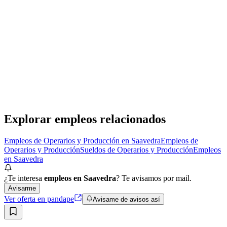
Presencial
Sin sueldo
hace 1 mes
M
Cocinero Pastas
Maldini
· Saavedra
Presencial
·
hace 2 meses
Presencial
Sin sueldo
hace 2 meses
Explorar empleos relacionados
Empleos de Operarios y Producción en Saavedra
Empleos de
Operarios y Producción
Sueldos de Operarios y Producción
Empleos
en Saavedra
¿Te interesa
empleos en Saavedra
? Te avisamos por mail.
Avisarme
Ver oferta en pandape
Avisame de avisos así