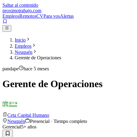
Saltar al contenido
proximotrabajo
.com
Empleos
Remotos
CV
Para vos
Alertas
Inicio
Empleos
Neuquén
Gerente de Operaciones
pandape
hace 5 meses
Gerente de Operaciones
Ceta Capital Humano
Neuquén
Presencial · Tiempo completo
Gerencial
5
+ años