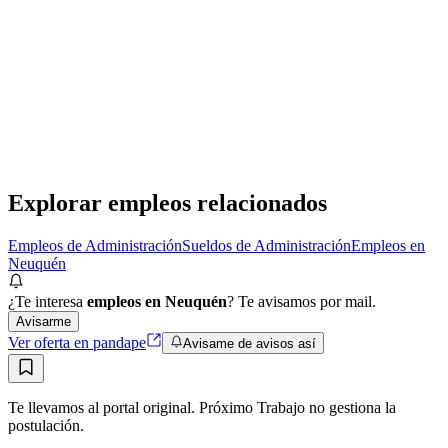
Camarero Eventual por Convocatoria/ Caba/ Con
certificado de Manipulación de alimentos Vigente
Ceta Capital Humano
· CABA
Presencial
·
hace 1 día
Presencial
Sin sueldo
hace 1 día
Explorar empleos relacionados
Empleos de Administración
Sueldos de Administración
Empleos en
Neuquén
¿Te interesa
empleos en Neuquén
? Te avisamos por mail.
Avisarme
Ver oferta en pandape
Avisame de avisos así
Te llevamos al portal original. Próximo Trabajo no gestiona la
postulación.