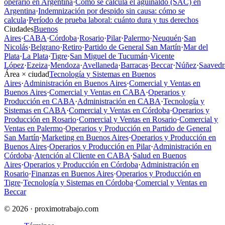
operario en Argentina
·
Cómo se calcula el aguinaldo (SAC) en
Argentina
·
Indemnización por despido sin causa: cómo se
calcula
·
Período de prueba laboral: cuánto dura y tus derechos
Ciudades
Buenos
Aires
·
CABA
·
Córdoba
·
Rosario
·
Pilar
·
Palermo
·
Neuquén
·
San
Nicolás
·
Belgrano
·
Retiro
·
Partido de General San Martín
·
Mar del
Plata
·
La Plata
·
Tigre
·
San Miguel de Tucumán
·
Vicente
López
·
Ezeiza
·
Mendoza
·
Avellaneda
·
Barracas
·
Beccar
·
Núñez
·
Saavedr
Área × ciudad
Tecnología y Sistemas en Buenos
Aires
·
Administración en Buenos Aires
·
Comercial y Ventas en
Buenos Aires
·
Comercial y Ventas en CABA
·
Operarios y
Producción en CABA
·
Administración en CABA
·
Tecnología y
Sistemas en CABA
·
Comercial y Ventas en Córdoba
·
Operarios y
Producción en Rosario
·
Comercial y Ventas en Rosario
·
Comercial y
Ventas en Palermo
·
Operarios y Producción en Partido de General
San Martín
·
Marketing en Buenos Aires
·
Operarios y Producción en
Buenos Aires
·
Operarios y Producción en Pilar
·
Administración en
Córdoba
·
Atención al Cliente en CABA
·
Salud en Buenos
Aires
·
Operarios y Producción en Córdoba
·
Administración en
Rosario
·
Finanzas en Buenos Aires
·
Operarios y Producción en
Tigre
·
Tecnología y Sistemas en Córdoba
·
Comercial y Ventas en
Beccar
© 2026 · proximotrabajo.com