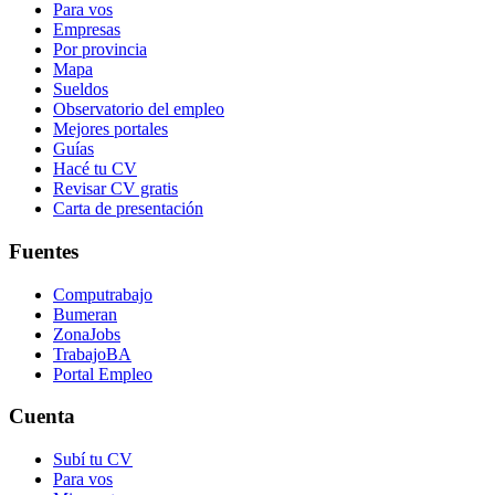
Para vos
Empresas
Por provincia
Mapa
Sueldos
Observatorio del empleo
Mejores portales
Guías
Hacé tu CV
Revisar CV gratis
Carta de presentación
Fuentes
Computrabajo
Bumeran
ZonaJobs
TrabajoBA
Portal Empleo
Cuenta
Subí tu CV
Para vos