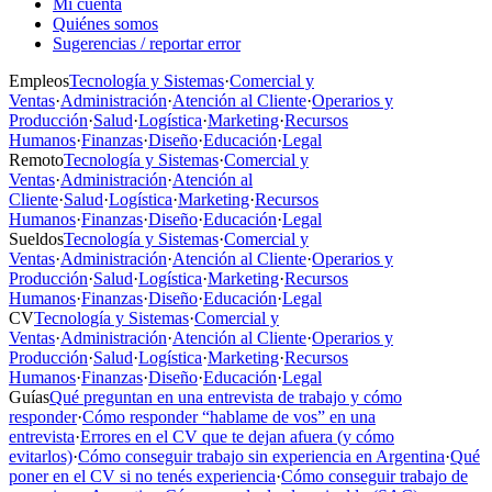
Mi cuenta
Quiénes somos
Sugerencias / reportar error
Empleos
Tecnología y Sistemas
·
Comercial y
Ventas
·
Administración
·
Atención al Cliente
·
Operarios y
Producción
·
Salud
·
Logística
·
Marketing
·
Recursos
Humanos
·
Finanzas
·
Diseño
·
Educación
·
Legal
Remoto
Tecnología y Sistemas
·
Comercial y
Ventas
·
Administración
·
Atención al
Cliente
·
Salud
·
Logística
·
Marketing
·
Recursos
Humanos
·
Finanzas
·
Diseño
·
Educación
·
Legal
Sueldos
Tecnología y Sistemas
·
Comercial y
Ventas
·
Administración
·
Atención al Cliente
·
Operarios y
Producción
·
Salud
·
Logística
·
Marketing
·
Recursos
Humanos
·
Finanzas
·
Diseño
·
Educación
·
Legal
CV
Tecnología y Sistemas
·
Comercial y
Ventas
·
Administración
·
Atención al Cliente
·
Operarios y
Producción
·
Salud
·
Logística
·
Marketing
·
Recursos
Humanos
·
Finanzas
·
Diseño
·
Educación
·
Legal
Guías
Qué preguntan en una entrevista de trabajo y cómo
responder
·
Cómo responder “hablame de vos” en una
entrevista
·
Errores en el CV que te dejan afuera (y cómo
evitarlos)
·
Cómo conseguir trabajo sin experiencia en Argentina
·
Qué
poner en el CV si no tenés experiencia
·
Cómo conseguir trabajo de