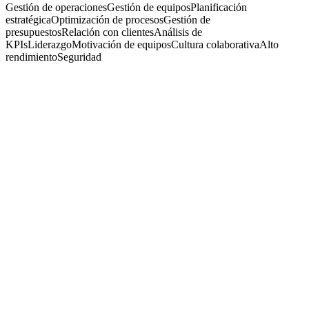
Gestión de operaciones
Gestión de equipos
Planificación
estratégica
Optimización de procesos
Gestión de
presupuestos
Relación con clientes
Análisis de
KPIs
Liderazgo
Motivación de equipos
Cultura colaborativa
Alto
rendimiento
Seguridad
Gerente de Operaciones. Centro de Distribución.
Zona Norte
Suple Servicio Empresario S.A.
· Tigre
Presencial
·
hace 1 año
Presencial
Sin sueldo
hace 1 año