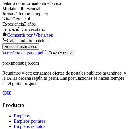
Salario no informado en el aviso
Modalidad
Presencial
Jornada
Tiempo completo
Nivel
Gerencial
Experiencia
5
año
s
Educación
Universitario
Compartir por WhatsApp
Calculando tu match…
Reportar este aviso
Ver oferta en pandape
Adaptar CV
proximotrabajo
.com
Reunimos y categorizamos ofertas de portales públicos argentinos, y
la IA las ordena según tu perfil. Las postulaciones se hacen siempre
en el portal original.
Producto
Empleos
Empleos por área
Empleos remotos