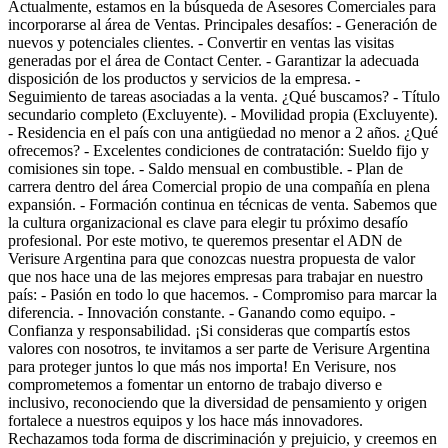
Actualmente, estamos en la búsqueda de Asesores Comerciales para
incorporarse al área de Ventas. Principales desafíos: - Generación de
nuevos y potenciales clientes. - Convertir en ventas las visitas
generadas por el área de Contact Center. - Garantizar la adecuada
disposición de los productos y servicios de la empresa. -
Seguimiento de tareas asociadas a la venta. ¿Qué buscamos? - Título
secundario completo (Excluyente). - Movilidad propia (Excluyente).
- Residencia en el país con una antigüedad no menor a 2 años. ¿Qué
ofrecemos? - Excelentes condiciones de contratación: Sueldo fijo y
comisiones sin tope. - Saldo mensual en combustible. - Plan de
carrera dentro del área Comercial propio de una compañía en plena
expansión. - Formación continua en técnicas de venta. Sabemos que
la cultura organizacional es clave para elegir tu próximo desafío
profesional. Por este motivo, te queremos presentar el ADN de
Verisure Argentina para que conozcas nuestra propuesta de valor
que nos hace una de las mejores empresas para trabajar en nuestro
país: - Pasión en todo lo que hacemos. - Compromiso para marcar la
diferencia. - Innovación constante. - Ganando como equipo. -
Confianza y responsabilidad. ¡Si consideras que compartís estos
valores con nosotros, te invitamos a ser parte de Verisure Argentina
para proteger juntos lo que más nos importa! En Verisure, nos
comprometemos a fomentar un entorno de trabajo diverso e
inclusivo, reconociendo que la diversidad de pensamiento y origen
fortalece a nuestros equipos y los hace más innovadores.
Rechazamos toda forma de discriminación y prejuicio, y creemos en