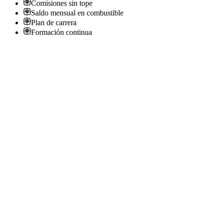
Comisiones sin tope
Saldo mensual en combustible
Plan de carrera
Formación continua
Ejecutivos de Ventas La Plata: Sueldo fijo +
Comisiones sin tope + beneficios
Verisure Argentina
· La Plata
Presencial
·
hace 6 meses
Presencial
Sin sueldo
hace 6 meses