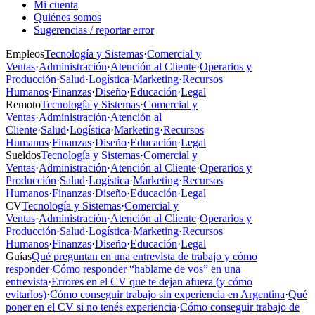
Mi cuenta
Quiénes somos
Sugerencias / reportar error
Empleos
Tecnología y Sistemas
·
Comercial y
Ventas
·
Administración
·
Atención al Cliente
·
Operarios y
Producción
·
Salud
·
Logística
·
Marketing
·
Recursos
Humanos
·
Finanzas
·
Diseño
·
Educación
·
Legal
Remoto
Tecnología y Sistemas
·
Comercial y
Ventas
·
Administración
·
Atención al
Cliente
·
Salud
·
Logística
·
Marketing
·
Recursos
Humanos
·
Finanzas
·
Diseño
·
Educación
·
Legal
Sueldos
Tecnología y Sistemas
·
Comercial y
Ventas
·
Administración
·
Atención al Cliente
·
Operarios y
Producción
·
Salud
·
Logística
·
Marketing
·
Recursos
Humanos
·
Finanzas
·
Diseño
·
Educación
·
Legal
CV
Tecnología y Sistemas
·
Comercial y
Ventas
·
Administración
·
Atención al Cliente
·
Operarios y
Producción
·
Salud
·
Logística
·
Marketing
·
Recursos
Humanos
·
Finanzas
·
Diseño
·
Educación
·
Legal
Guías
Qué preguntan en una entrevista de trabajo y cómo
responder
·
Cómo responder “hablame de vos” en una
entrevista
·
Errores en el CV que te dejan afuera (y cómo
evitarlos)
·
Cómo conseguir trabajo sin experiencia en Argentina
·
Qué
poner en el CV si no tenés experiencia
·
Cómo conseguir trabajo de