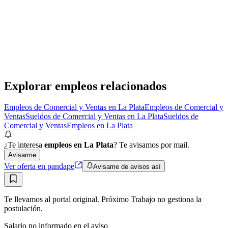
GBA
Importante empresa del sector
· La Plata
Presencial
·
hace 7 días
Presencial
Sin sueldo
hace 7 días
Explorar empleos relacionados
Empleos de Comercial y Ventas en La Plata
Empleos de Comercial y
Ventas
Sueldos de Comercial y Ventas en La Plata
Sueldos de
Comercial y Ventas
Empleos en La Plata
¿Te interesa
empleos en La Plata
? Te avisamos por mail.
Avisarme
Ver oferta en pandape
Avisame de avisos así
Te llevamos al portal original. Próximo Trabajo no gestiona la
postulación.
Salario no informado en el aviso