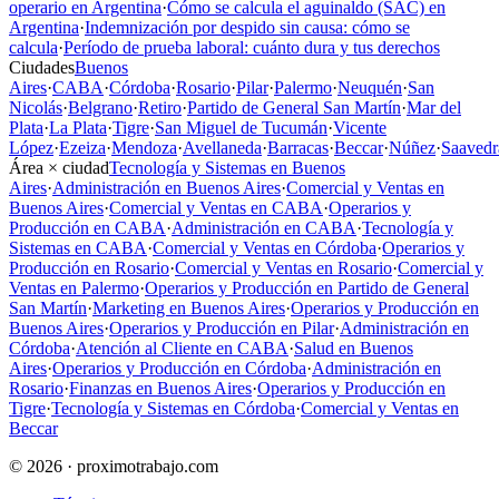
operario en Argentina
·
Cómo se calcula el aguinaldo (SAC) en
Argentina
·
Indemnización por despido sin causa: cómo se
calcula
·
Período de prueba laboral: cuánto dura y tus derechos
Ciudades
Buenos
Aires
·
CABA
·
Córdoba
·
Rosario
·
Pilar
·
Palermo
·
Neuquén
·
San
Nicolás
·
Belgrano
·
Retiro
·
Partido de General San Martín
·
Mar del
Plata
·
La Plata
·
Tigre
·
San Miguel de Tucumán
·
Vicente
López
·
Ezeiza
·
Mendoza
·
Avellaneda
·
Barracas
·
Beccar
·
Núñez
·
Saavedr
Área × ciudad
Tecnología y Sistemas en Buenos
Aires
·
Administración en Buenos Aires
·
Comercial y Ventas en
Buenos Aires
·
Comercial y Ventas en CABA
·
Operarios y
Producción en CABA
·
Administración en CABA
·
Tecnología y
Sistemas en CABA
·
Comercial y Ventas en Córdoba
·
Operarios y
Producción en Rosario
·
Comercial y Ventas en Rosario
·
Comercial y
Ventas en Palermo
·
Operarios y Producción en Partido de General
San Martín
·
Marketing en Buenos Aires
·
Operarios y Producción en
Buenos Aires
·
Operarios y Producción en Pilar
·
Administración en
Córdoba
·
Atención al Cliente en CABA
·
Salud en Buenos
Aires
·
Operarios y Producción en Córdoba
·
Administración en
Rosario
·
Finanzas en Buenos Aires
·
Operarios y Producción en
Tigre
·
Tecnología y Sistemas en Córdoba
·
Comercial y Ventas en
Beccar
© 2026 · proximotrabajo.com