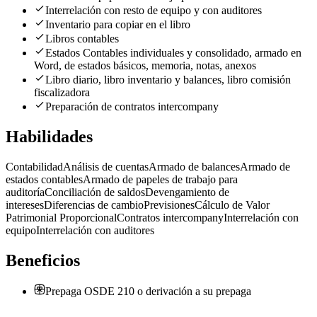
Interrelación con resto de equipo y con auditores
Inventario para copiar en el libro
Libros contables
Estados Contables individuales y consolidado, armado en
Word, de estados básicos, memoria, notas, anexos
Libro diario, libro inventario y balances, libro comisión
fiscalizadora
Preparación de contratos intercompany
Habilidades
Contabilidad
Análisis de cuentas
Armado de balances
Armado de
estados contables
Armado de papeles de trabajo para
auditoría
Conciliación de saldos
Devengamiento de
intereses
Diferencias de cambio
Previsiones
Cálculo de Valor
Patrimonial Proporcional
Contratos intercompany
Interrelación con
equipo
Interrelación con auditores
Beneficios
Prepaga OSDE 210 o derivación a su prepaga