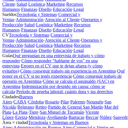
Cliente
·
Salud
·
Logística
·
Marketing
·
Recursos
Humanos
·
Finanzas
·
Diseño
·
Educación
·
Legal
Sueldos
Tecnología y Sistemas
·
Comercial y
Ventas
·
Administración
·
Atención al Cliente
·
Operarios y
Producción
·
Salud
·
Logística
·
Marketing
·
Recursos
Humanos
·
Finanzas
·
Diseño
·
Educación
·
Legal
CV
Tecnología y Sistemas
·
Comercial y
Ventas
·
Administración
·
Atención al Cliente
·
Operarios y
Producción
·
Salud
·
Logística
·
Marketing
·
Recursos
Humanos
·
Finanzas
·
Diseño
·
Educación
·
Legal
Guías
Qué preguntan en una entrevista de trabajo y cómo
responder
·
Cómo responder “hablame de vos” en una
entrevista
·
Errores en el CV que te dejan afuera (y cómo
evitarlos)
·
Cómo conseguir trabajo sin experiencia en Argentina
·
Qué
poner en el CV si no tenés experiencia
·
Cómo conseguir trabajo de
operario en Argentina
·
Cómo se calcula el aguinaldo (SAC) en
Argentina
·
Indemnización por despido sin causa: cómo se
calcula
·
Período de prueba laboral: cuánto dura y tus derechos
Ciudades
Buenos
Aires
·
CABA
·
Córdoba
·
Rosario
·
Pilar
·
Palermo
·
Neuquén
·
San
Nicolás
·
Belgrano
·
Retiro
·
Partido de General San Martín
·
Mar del
Plata
·
La Plata
·
Tigre
·
San Miguel de Tucumán
·
Vicente
López
·
Ezeiza
·
Mendoza
·
Avellaneda
·
Barracas
·
Beccar
·
Núñez
·
Saavedr
Área × ciudad
Tecnología y Sistemas en Buenos
Aires
·
Administración en Buenos Aires
·
Comercial y Ventas en