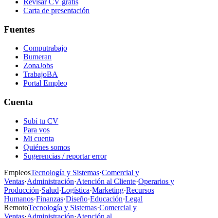
Revisar CV gratis
Carta de presentación
Fuentes
Computrabajo
Bumeran
ZonaJobs
TrabajoBA
Portal Empleo
Cuenta
Subí tu CV
Para vos
Mi cuenta
Quiénes somos
Sugerencias / reportar error
Empleos
Tecnología y Sistemas
·
Comercial y
Ventas
·
Administración
·
Atención al Cliente
·
Operarios y
Producción
·
Salud
·
Logística
·
Marketing
·
Recursos
Humanos
·
Finanzas
·
Diseño
·
Educación
·
Legal
Remoto
Tecnología y Sistemas
·
Comercial y
Ventas
·
Administración
·
Atención al