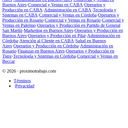
Buenos Aires
·
Comercial y Ventas en CABA
·
Operarios y
Producción en CABA
·
Administración en CABA
·
Tecnología y
Sistemas en CABA
·
Comercial y Ventas en Córdoba
·
Operarios y
Producción en Rosario
·
Comercial y Ventas en Rosario
·
Comercial y
Ventas en Palermo
·
Operarios y Producción en Partido de General
San Martín
·
Marketing en Buenos Aires
·
Operarios y Producción en
Buenos Aires
·
Operarios y Producción en Pilar
·
Administración en
Córdoba
·
Atención al Cliente en CABA
·
Salud en Buenos
Aires
·
Operarios y Producción en Córdoba
·
Administración en
Rosario
·
Finanzas en Buenos Aires
·
Operarios y Producción en
Tigre
·
Tecnología y Sistemas en Córdoba
·
Comercial y Ventas en
Beccar
© 2026 · proximotrabajo.com
Términos
·
Privacidad