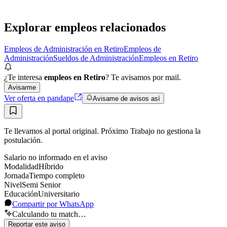
Presencial
Sin sueldo
hace 10 días
Explorar empleos relacionados
Empleos de Administración en Retiro
Empleos de
Administración
Sueldos de Administración
Empleos en Retiro
¿Te interesa
empleos en Retiro
? Te avisamos por mail.
Avisarme
Ver oferta en pandape
Avisame de avisos así
Te llevamos al portal original. Próximo Trabajo no gestiona la
postulación.
Salario no informado en el aviso
Modalidad
Híbrido
Jornada
Tiempo completo
Nivel
Semi Senior
Educación
Universitario
Compartir por WhatsApp
Calculando tu match…
Reportar este aviso