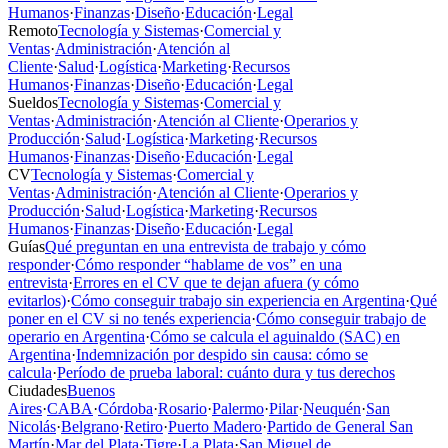
Humanos
·
Finanzas
·
Diseño
·
Educación
·
Legal
Remoto
Tecnología y Sistemas
·
Comercial y
Ventas
·
Administración
·
Atención al
Cliente
·
Salud
·
Logística
·
Marketing
·
Recursos
Humanos
·
Finanzas
·
Diseño
·
Educación
·
Legal
Sueldos
Tecnología y Sistemas
·
Comercial y
Ventas
·
Administración
·
Atención al Cliente
·
Operarios y
Producción
·
Salud
·
Logística
·
Marketing
·
Recursos
Humanos
·
Finanzas
·
Diseño
·
Educación
·
Legal
CV
Tecnología y Sistemas
·
Comercial y
Ventas
·
Administración
·
Atención al Cliente
·
Operarios y
Producción
·
Salud
·
Logística
·
Marketing
·
Recursos
Humanos
·
Finanzas
·
Diseño
·
Educación
·
Legal
Guías
Qué preguntan en una entrevista de trabajo y cómo
responder
·
Cómo responder “hablame de vos” en una
entrevista
·
Errores en el CV que te dejan afuera (y cómo
evitarlos)
·
Cómo conseguir trabajo sin experiencia en Argentina
·
Qué
poner en el CV si no tenés experiencia
·
Cómo conseguir trabajo de
operario en Argentina
·
Cómo se calcula el aguinaldo (SAC) en
Argentina
·
Indemnización por despido sin causa: cómo se
calcula
·
Período de prueba laboral: cuánto dura y tus derechos
Ciudades
Buenos
Aires
·
CABA
·
Córdoba
·
Rosario
·
Palermo
·
Pilar
·
Neuquén
·
San
Nicolás
·
Belgrano
·
Retiro
·
Puerto Madero
·
Partido de General San
Martín
·
Mar del Plata
·
Tigre
·
La Plata
·
San Miguel de