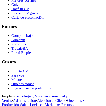
Mejores portales
Guías
Hacé tu CV
Revisar CV gratis
Carta de presentación
Fuentes
Computrabajo
Bumeran
ZonaJobs
TrabajoBA
Portal Empleo
Cuenta
Subí tu CV
Para vos
Mi cuenta
Quiénes somos
Sugerencias / reportar error
Empleos
Tecnología y Sistemas
·
Comercial y
Ventas
·
Administración
·
Atención al Cliente
·
Operarios y
Producción
·
Salud
·
Logística
·
Marketing
·
Recursos