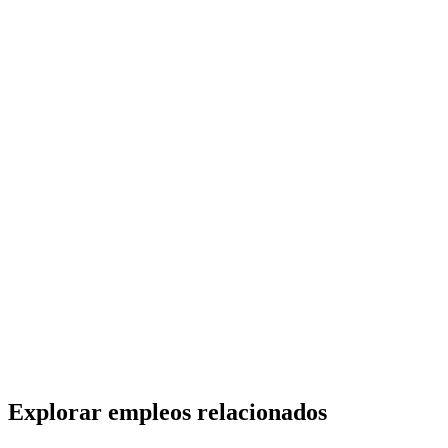
Reciente
Kaizen Recursos Humanos
· CABA
Presencial
·
hace 21 horas
Presencial
Sin sueldo
hace 21 horas
Sales Executive IT // Esquema Hibrido
Reciente
Kaizen Recursos Humanos
· CABA
Presencial
·
hace 21 horas
Presencial
Sin sueldo
hace 21 horas
Explorar empleos relacionados