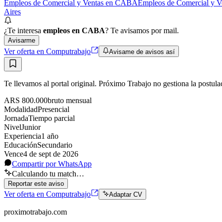
Empleos de Comercial y Ventas en CABA
Empleos de Comercial y V
Aires
¿Te interesa
empleos en CABA
? Te avisamos por mail.
Avisarme
Ver oferta en Computrabajo
Avisame de avisos así
Te llevamos al portal original. Próximo Trabajo no gestiona la postula
ARS 800.000
bruto
mensual
Modalidad
Presencial
Jornada
Tiempo parcial
Nivel
Junior
Experiencia
1
año
Educación
Secundario
Vence
4 de sept de 2026
Compartir por WhatsApp
Calculando tu match…
Reportar este aviso
Ver oferta en Computrabajo
Adaptar CV
proximotrabajo
.com