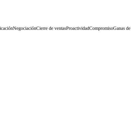
cación
Negociación
Cierre de ventas
Proactividad
Compromiso
Ganas de 