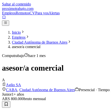
Saltar al contenido
proximotrabajo
.com
Empleos
Remotos
CV
Para vos
Alertas
Inicio
Empleos
Ciudad Autónoma de Buenos Aires
asesor/a comercial
Computrabajo
hace 1 mes
asesor/a comercial
A
Aglio SA
CABA
,
Ciudad Autónoma de Buenos Aires
Presencial · Tiempo 
Junior
1
+ años
ARS 800.000
bruto
mensual