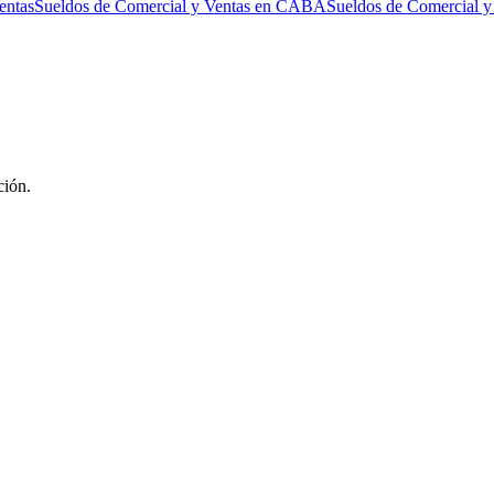
entas
Sueldos de Comercial y Ventas en CABA
Sueldos de Comercial y
ción.