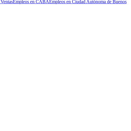
 Ventas
Empleos en CABA
Empleos en Ciudad Autónoma de Buenos