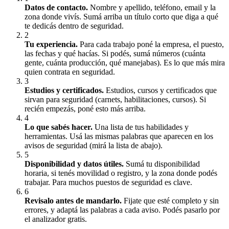
Datos de contacto
.
Nombre y apellido, teléfono, email y la
zona donde vivís. Sumá arriba un título corto que diga a qué
te dedicás dentro de seguridad.
2
Tu experiencia
.
Para cada trabajo poné la empresa, el puesto,
las fechas y qué hacías. Si podés, sumá números (cuánta
gente, cuánta producción, qué manejabas). Es lo que más mira
quien contrata en seguridad.
3
Estudios y certificados
.
Estudios, cursos y certificados que
sirvan para seguridad (carnets, habilitaciones, cursos). Si
recién empezás, poné esto más arriba.
4
Lo que sabés hacer
.
Una lista de tus habilidades y
herramientas. Usá las mismas palabras que aparecen en los
avisos de seguridad (mirá la lista de abajo).
5
Disponibilidad y datos útiles
.
Sumá tu disponibilidad
horaria, si tenés movilidad o registro, y la zona donde podés
trabajar. Para muchos puestos de seguridad es clave.
6
Revisalo antes de mandarlo
.
Fijate que esté completo y sin
errores, y adaptá las palabras a cada aviso. Podés pasarlo por
el analizador gratis.