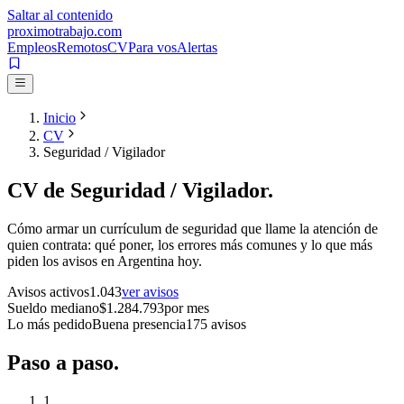
Saltar al contenido
proximotrabajo
.com
Empleos
Remotos
CV
Para vos
Alertas
Inicio
CV
Seguridad / Vigilador
CV de
Seguridad / Vigilador
.
Cómo armar un currículum de
seguridad
que llame la atención de
quien contrata: qué poner, los errores más comunes y lo que más
piden los avisos en Argentina hoy.
Avisos activos
1.043
ver avisos
Sueldo mediano
$
1.284.793
por mes
Lo más pedido
Buena presencia
175
avisos
Paso a
paso.
1