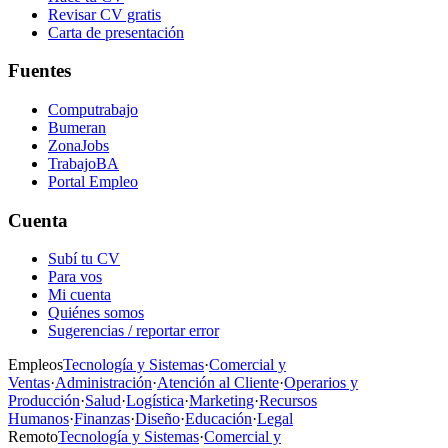
Revisar CV gratis
Carta de presentación
Fuentes
Computrabajo
Bumeran
ZonaJobs
TrabajoBA
Portal Empleo
Cuenta
Subí tu CV
Para vos
Mi cuenta
Quiénes somos
Sugerencias / reportar error
Empleos
Tecnología y Sistemas
·
Comercial y
Ventas
·
Administración
·
Atención al Cliente
·
Operarios y
Producción
·
Salud
·
Logística
·
Marketing
·
Recursos
Humanos
·
Finanzas
·
Diseño
·
Educación
·
Legal
Remoto
Tecnología y Sistemas
·
Comercial y