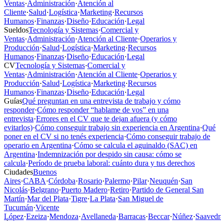
Ventas
·
Administración
·
Atención al
Cliente
·
Salud
·
Logística
·
Marketing
·
Recursos
Humanos
·
Finanzas
·
Diseño
·
Educación
·
Legal
Sueldos
Tecnología y Sistemas
·
Comercial y
Ventas
·
Administración
·
Atención al Cliente
·
Operarios y
Producción
·
Salud
·
Logística
·
Marketing
·
Recursos
Humanos
·
Finanzas
·
Diseño
·
Educación
·
Legal
CV
Tecnología y Sistemas
·
Comercial y
Ventas
·
Administración
·
Atención al Cliente
·
Operarios y
Producción
·
Salud
·
Logística
·
Marketing
·
Recursos
Humanos
·
Finanzas
·
Diseño
·
Educación
·
Legal
Guías
Qué preguntan en una entrevista de trabajo y cómo
responder
·
Cómo responder “hablame de vos” en una
entrevista
·
Errores en el CV que te dejan afuera (y cómo
evitarlos)
·
Cómo conseguir trabajo sin experiencia en Argentina
·
Qué
poner en el CV si no tenés experiencia
·
Cómo conseguir trabajo de
operario en Argentina
·
Cómo se calcula el aguinaldo (SAC) en
Argentina
·
Indemnización por despido sin causa: cómo se
calcula
·
Período de prueba laboral: cuánto dura y tus derechos
Ciudades
Buenos
Aires
·
CABA
·
Córdoba
·
Rosario
·
Palermo
·
Pilar
·
Neuquén
·
San
Nicolás
·
Belgrano
·
Puerto Madero
·
Retiro
·
Partido de General San
Martín
·
Mar del Plata
·
Tigre
·
La Plata
·
San Miguel de
Tucumán
·
Vicente
López
·
Ezeiza
·
Mendoza
·
Avellaneda
·
Barracas
·
Beccar
·
Núñez
·
Saavedr