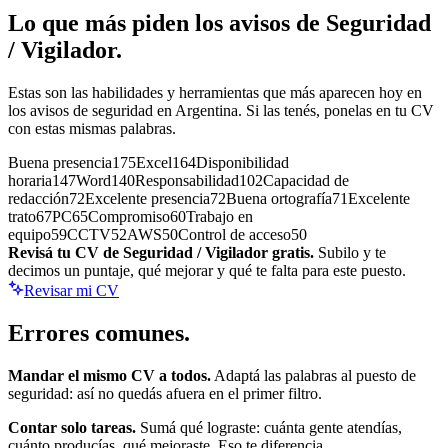
Lo que más piden los avisos de
Seguridad
/ Vigilador
.
Estas son las habilidades y herramientas que más aparecen hoy en
los avisos de
seguridad
en Argentina. Si las tenés, ponelas en tu CV
con estas mismas palabras.
Buena presencia
175
Excel
164
Disponibilidad
horaria
147
Word
140
Responsabilidad
102
Capacidad de
redacción
72
Excelente presencia
72
Buena ortografía
71
Excelente
trato
67
PC
65
Compromiso
60
Trabajo en
equipo
59
CCTV
52
AWS
50
Control de acceso
50
Revisá tu CV de
Seguridad / Vigilador
gratis.
Subilo y te
decimos un puntaje, qué mejorar y qué te falta para este puesto.
Revisar mi CV
Errores
comunes.
Mandar el mismo CV a todos.
Adaptá las palabras al puesto de
seguridad
: así no quedás afuera en el primer filtro.
Contar solo tareas.
Sumá qué lograste: cuánta gente atendías,
cuánto producías, qué mejoraste. Eso te diferencia.