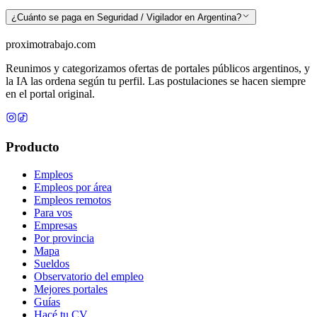
¿Cuánto se paga en Seguridad / Vigilador en Argentina?
proximotrabajo
.com
Reunimos y categorizamos ofertas de portales públicos argentinos, y
la IA las ordena según tu perfil. Las postulaciones se hacen siempre
en el portal original.
Producto
Empleos
Empleos por área
Empleos remotos
Para vos
Empresas
Por provincia
Mapa
Sueldos
Observatorio del empleo
Mejores portales
Guías
Hacé tu CV