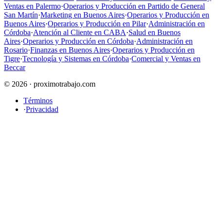
Ventas en Palermo
·
Operarios y Producción en Partido de General
San Martín
·
Marketing en Buenos Aires
·
Operarios y Producción en
Buenos Aires
·
Operarios y Producción en Pilar
·
Administración en
Córdoba
·
Atención al Cliente en CABA
·
Salud en Buenos
Aires
·
Operarios y Producción en Córdoba
·
Administración en
Rosario
·
Finanzas en Buenos Aires
·
Operarios y Producción en
Tigre
·
Tecnología y Sistemas en Córdoba
·
Comercial y Ventas en
Beccar
© 2026 · proximotrabajo.com
Términos
·
Privacidad