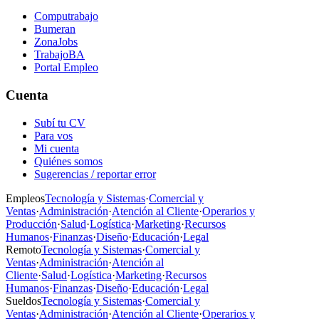
Computrabajo
Bumeran
ZonaJobs
TrabajoBA
Portal Empleo
Cuenta
Subí tu CV
Para vos
Mi cuenta
Quiénes somos
Sugerencias / reportar error
Empleos
Tecnología y Sistemas
·
Comercial y
Ventas
·
Administración
·
Atención al Cliente
·
Operarios y
Producción
·
Salud
·
Logística
·
Marketing
·
Recursos
Humanos
·
Finanzas
·
Diseño
·
Educación
·
Legal
Remoto
Tecnología y Sistemas
·
Comercial y
Ventas
·
Administración
·
Atención al
Cliente
·
Salud
·
Logística
·
Marketing
·
Recursos
Humanos
·
Finanzas
·
Diseño
·
Educación
·
Legal
Sueldos
Tecnología y Sistemas
·
Comercial y
Ventas
·
Administración
·
Atención al Cliente
·
Operarios y