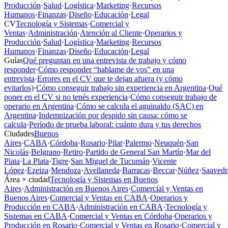
Producción
·
Salud
·
Logística
·
Marketing
·
Recursos
Humanos
·
Finanzas
·
Diseño
·
Educación
·
Legal
CV
Tecnología y Sistemas
·
Comercial y
Ventas
·
Administración
·
Atención al Cliente
·
Operarios y
Producción
·
Salud
·
Logística
·
Marketing
·
Recursos
Humanos
·
Finanzas
·
Diseño
·
Educación
·
Legal
Guías
Qué preguntan en una entrevista de trabajo y cómo
responder
·
Cómo responder “hablame de vos” en una
entrevista
·
Errores en el CV que te dejan afuera (y cómo
evitarlos)
·
Cómo conseguir trabajo sin experiencia en Argentina
·
Qué
poner en el CV si no tenés experiencia
·
Cómo conseguir trabajo de
operario en Argentina
·
Cómo se calcula el aguinaldo (SAC) en
Argentina
·
Indemnización por despido sin causa: cómo se
calcula
·
Período de prueba laboral: cuánto dura y tus derechos
Ciudades
Buenos
Aires
·
CABA
·
Córdoba
·
Rosario
·
Pilar
·
Palermo
·
Neuquén
·
San
Nicolás
·
Belgrano
·
Retiro
·
Partido de General San Martín
·
Mar del
Plata
·
La Plata
·
Tigre
·
San Miguel de Tucumán
·
Vicente
López
·
Ezeiza
·
Mendoza
·
Avellaneda
·
Barracas
·
Beccar
·
Núñez
·
Saavedr
Área × ciudad
Tecnología y Sistemas en Buenos
Aires
·
Administración en Buenos Aires
·
Comercial y Ventas en
Buenos Aires
·
Comercial y Ventas en CABA
·
Operarios y
Producción en CABA
·
Administración en CABA
·
Tecnología y
Sistemas en CABA
·
Comercial y Ventas en Córdoba
·
Operarios y
Producción en Rosario
·
Comercial y Ventas en Rosario
·
Comercial y