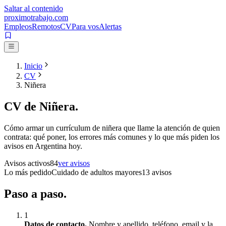
Saltar al contenido
proximotrabajo
.com
Empleos
Remotos
CV
Para vos
Alertas
Inicio
CV
Niñera
CV de
Niñera
.
Cómo armar un currículum de
niñera
que llame la atención de quien
contrata: qué poner, los errores más comunes y lo que más piden los
avisos en Argentina hoy.
Avisos activos
84
ver avisos
Lo más pedido
Cuidado de adultos mayores
13
avisos
Paso a
paso.
1
Datos de contacto
.
Nombre y apellido, teléfono, email y la