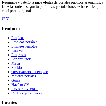
Reunimos y categorizamos ofertas de portales públicos argentinos, y
la IA las ordena según tu perfil. Las postulaciones se hacen siempre
en el portal original.
Producto
Empleos
Empleos por área
Empleos remotos
Para vos
Empresas
Por provincia
Mapa
Sueldos
Observatorio del empleo
Mejores portales
Guías
Hacé tu CV
Revisar CV gratis
Carta de presentación
Fuentes