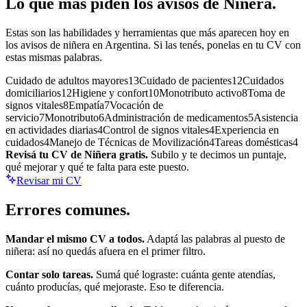
Lo que más piden los avisos de
Niñera
.
Estas son las habilidades y herramientas que más aparecen hoy en
los avisos de
niñera
en Argentina. Si las tenés, ponelas en tu CV con
estas mismas palabras.
Cuidado de adultos mayores
13
Cuidado de pacientes
12
Cuidados
domiciliarios
12
Higiene y confort
10
Monotributo activo
8
Toma de
signos vitales
8
Empatía
7
Vocación de
servicio
7
Monotributo
6
Administración de medicamentos
5
Asistencia
en actividades diarias
4
Control de signos vitales
4
Experiencia en
cuidados
4
Manejo de Técnicas de Movilización
4
Tareas domésticas
4
Revisá tu CV de
Niñera
gratis.
Subilo y te decimos un puntaje,
qué mejorar y qué te falta para este puesto.
Revisar mi CV
Errores
comunes.
Mandar el mismo CV a todos.
Adaptá las palabras al puesto de
niñera
: así no quedás afuera en el primer filtro.
Contar solo tareas.
Sumá qué lograste: cuánta gente atendías,
cuánto producías, qué mejoraste. Eso te diferencia.