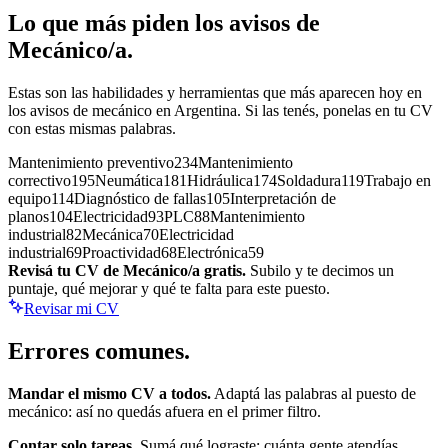
Lo que más piden los avisos de
Mecánico/a
.
Estas son las habilidades y herramientas que más aparecen hoy en
los avisos de
mecánico
en Argentina. Si las tenés, ponelas en tu CV
con estas mismas palabras.
Mantenimiento preventivo
234
Mantenimiento
correctivo
195
Neumática
181
Hidráulica
174
Soldadura
119
Trabajo en
equipo
114
Diagnóstico de fallas
105
Interpretación de
planos
104
Electricidad
93
PLC
88
Mantenimiento
industrial
82
Mecánica
70
Electricidad
industrial
69
Proactividad
68
Electrónica
59
Revisá tu CV de
Mecánico/a
gratis.
Subilo y te decimos un
puntaje, qué mejorar y qué te falta para este puesto.
Revisar mi CV
Errores
comunes.
Mandar el mismo CV a todos.
Adaptá las palabras al puesto de
mecánico
: así no quedás afuera en el primer filtro.
Contar solo tareas.
Sumá qué lograste: cuánta gente atendías,