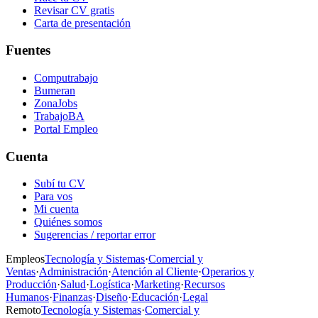
Revisar CV gratis
Carta de presentación
Fuentes
Computrabajo
Bumeran
ZonaJobs
TrabajoBA
Portal Empleo
Cuenta
Subí tu CV
Para vos
Mi cuenta
Quiénes somos
Sugerencias / reportar error
Empleos
Tecnología y Sistemas
·
Comercial y
Ventas
·
Administración
·
Atención al Cliente
·
Operarios y
Producción
·
Salud
·
Logística
·
Marketing
·
Recursos
Humanos
·
Finanzas
·
Diseño
·
Educación
·
Legal
Remoto
Tecnología y Sistemas
·
Comercial y