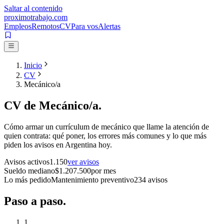
Saltar al contenido
proximotrabajo
.com
Empleos
Remotos
CV
Para vos
Alertas
Inicio
CV
Mecánico/a
CV de
Mecánico/a
.
Cómo armar un currículum de
mecánico
que llame la atención de
quien contrata: qué poner, los errores más comunes y lo que más
piden los avisos en Argentina hoy.
Avisos activos
1.150
ver avisos
Sueldo mediano
$
1.207.500
por mes
Lo más pedido
Mantenimiento preventivo
234
avisos
Paso a
paso.
1