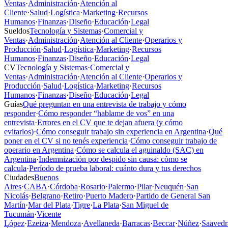
Ventas
·
Administración
·
Atención al
Cliente
·
Salud
·
Logística
·
Marketing
·
Recursos
Humanos
·
Finanzas
·
Diseño
·
Educación
·
Legal
Sueldos
Tecnología y Sistemas
·
Comercial y
Ventas
·
Administración
·
Atención al Cliente
·
Operarios y
Producción
·
Salud
·
Logística
·
Marketing
·
Recursos
Humanos
·
Finanzas
·
Diseño
·
Educación
·
Legal
CV
Tecnología y Sistemas
·
Comercial y
Ventas
·
Administración
·
Atención al Cliente
·
Operarios y
Producción
·
Salud
·
Logística
·
Marketing
·
Recursos
Humanos
·
Finanzas
·
Diseño
·
Educación
·
Legal
Guías
Qué preguntan en una entrevista de trabajo y cómo
responder
·
Cómo responder “hablame de vos” en una
entrevista
·
Errores en el CV que te dejan afuera (y cómo
evitarlos)
·
Cómo conseguir trabajo sin experiencia en Argentina
·
Qué
poner en el CV si no tenés experiencia
·
Cómo conseguir trabajo de
operario en Argentina
·
Cómo se calcula el aguinaldo (SAC) en
Argentina
·
Indemnización por despido sin causa: cómo se
calcula
·
Período de prueba laboral: cuánto dura y tus derechos
Ciudades
Buenos
Aires
·
CABA
·
Córdoba
·
Rosario
·
Palermo
·
Pilar
·
Neuquén
·
San
Nicolás
·
Belgrano
·
Retiro
·
Puerto Madero
·
Partido de General San
Martín
·
Mar del Plata
·
Tigre
·
La Plata
·
San Miguel de
Tucumán
·
Vicente
López
·
Ezeiza
·
Mendoza
·
Avellaneda
·
Barracas
·
Beccar
·
Núñez
·
Saavedr