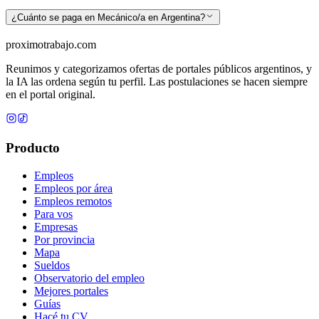
¿Cuánto se paga en Mecánico/a en Argentina?
proximotrabajo
.com
Reunimos y categorizamos ofertas de portales públicos argentinos, y
la IA las ordena según tu perfil. Las postulaciones se hacen siempre
en el portal original.
Producto
Empleos
Empleos por área
Empleos remotos
Para vos
Empresas
Por provincia
Mapa
Sueldos
Observatorio del empleo
Mejores portales
Guías
Hacé tu CV