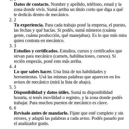
Datos de contacto
.
Nombre y apellido, teléfono, email y la
zona donde vivís. Sumá arriba un título corto que diga a qué
te dedicás dentro de mecánico.
2
Tu experiencia
.
Para cada trabajo poné la empresa, el puesto,
las fechas y qué hacías. Si podés, sumá números (cuánta
gente, cuánta producción, qué manejabas). Es lo que más mira
quien contrata en mecánico.
3
Estudios y certificados
.
Estudios, cursos y certificados que
sirvan para mecánico (carnets, habilitaciones, cursos). Si
recién empezás, poné esto más arriba.
4
Lo que sabés hacer
.
Una lista de tus habilidades y
herramientas. Usá las mismas palabras que aparecen en los
avisos de mecánico (mirá la lista de abajo).
5
Disponibilidad y datos útiles
.
Sumá tu disponibilidad
horaria, si tenés movilidad o registro, y la zona donde podés
trabajar. Para muchos puestos de mecánico es clave.
6
Revisalo antes de mandarlo
.
Fijate que esté completo y sin
errores, y adaptá las palabras a cada aviso. Podés pasarlo por
el analizador gratis.