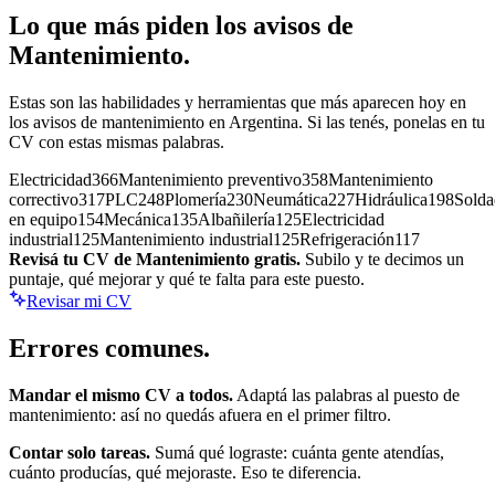
Lo que más piden los avisos de
Mantenimiento
.
Estas son las habilidades y herramientas que más aparecen hoy en
los avisos de
mantenimiento
en Argentina. Si las tenés, ponelas en tu
CV con estas mismas palabras.
Electricidad
366
Mantenimiento preventivo
358
Mantenimiento
correctivo
317
PLC
248
Plomería
230
Neumática
227
Hidráulica
198
Solda
en equipo
154
Mecánica
135
Albañilería
125
Electricidad
industrial
125
Mantenimiento industrial
125
Refrigeración
117
Revisá tu CV de
Mantenimiento
gratis.
Subilo y te decimos un
puntaje, qué mejorar y qué te falta para este puesto.
Revisar mi CV
Errores
comunes.
Mandar el mismo CV a todos.
Adaptá las palabras al puesto de
mantenimiento
: así no quedás afuera en el primer filtro.
Contar solo tareas.
Sumá qué lograste: cuánta gente atendías,
cuánto producías, qué mejoraste. Eso te diferencia.