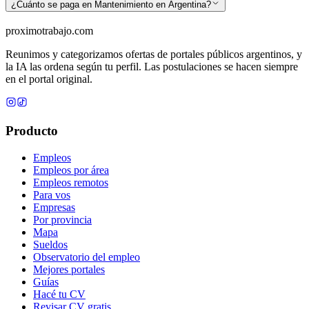
¿Cuánto se paga en Mantenimiento en Argentina?
proximotrabajo
.com
Reunimos y categorizamos ofertas de portales públicos argentinos, y
la IA las ordena según tu perfil. Las postulaciones se hacen siempre
en el portal original.
Producto
Empleos
Empleos por área
Empleos remotos
Para vos
Empresas
Por provincia
Mapa
Sueldos
Observatorio del empleo
Mejores portales
Guías
Hacé tu CV
Revisar CV gratis