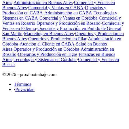
Aires
·
Administración en Buenos Aires
·
Comercial y Ventas en
Buenos Aires
·
Comercial y Ventas en CABA
·
Operarios y
Producción en CABA
·
Administración en CABA
·
Tecnología y
Sistemas en CABA
·
Comercial y Ventas en Córdoba
·
Comercial y
Ventas en Rosario
·
Operarios y Producción en Rosario
·
Comercial y
Ventas en Palermo
·
Operarios y Producción en Partido de General
San Martín
·
Marketing en Buenos Aires
·
Operarios y Producción en
Buenos Aires
·
Operarios y Producción en Pilar
·
Administración en
Córdoba
·
Atención al Cliente en CABA
·
Salud en Buenos
Aires
·
Operarios y Producción en Córdoba
·
Administración en
Rosario
·
Operarios y Producción en Tigre
·
Finanzas en Buenos
Aires
·
Tecnología y Sistemas en Córdoba
·
Comercial y Ventas en
Beccar
© 2026 · proximotrabajo.com
Términos
·
Privacidad