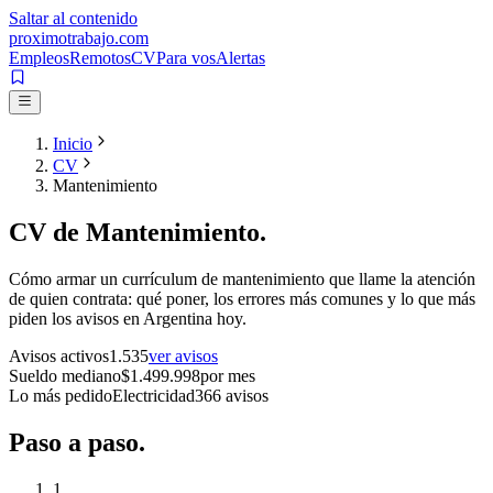
Saltar al contenido
proximotrabajo
.com
Empleos
Remotos
CV
Para vos
Alertas
Inicio
CV
Mantenimiento
CV de
Mantenimiento
.
Cómo armar un currículum de
mantenimiento
que llame la atención
de quien contrata: qué poner, los errores más comunes y lo que más
piden los avisos en Argentina hoy.
Avisos activos
1.535
ver avisos
Sueldo mediano
$
1.499.998
por mes
Lo más pedido
Electricidad
366
avisos
Paso a
paso.
1