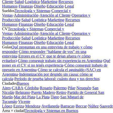
Cliente
·
Salud
·
Logística
·
Marketing
·
Recursos
Humanos
·
Finanzas
·
Diseño
·
Educación
·
Legal
Sueldos
Tecnología y Sistemas
·
Comercial y
Ventas
·
Administración
·
Atención al Cliente
·
Operarios y
Producción
·
Salud
·
Logística
·
Marketing
·
Recursos
Humanos
·
Finanzas
·
Diseño
·
Educación
·
Legal
CV
Tecnología y Sistemas
·
Comercial y
Ventas
·
Administración
·
Atención al Cliente
·
Operarios y
Producción
·
Salud
·
Logística
·
Marketing
·
Recursos
Humanos
·
Finanzas
·
Diseño
·
Educación
·
Legal
Guías
Qué preguntan en una entrevista de trabajo y cómo
responder
·
Cómo responder “hablame de vos” en una
entrevista
·
Errores en el CV que te dejan afuera (y cómo
evitarlos)
·
Cómo conseguir trabajo sin experiencia en Argentina
·
Qué
poner en el CV si no tenés experiencia
·
Cómo conseguir trabajo de
operario en Argentina
·
Cómo se calcula el aguinaldo (SAC) en
Argentina
·
Indemnización por despido sin causa: cómo se
calcula
·
Período de prueba laboral: cuánto dura y tus derechos
Ciudades
Buenos
Aires
·
CABA
·
Córdoba
·
Rosario
·
Palermo
·
Pilar
·
Neuquén
·
San
Nicolás
·
Belgrano
·
Puerto Madero
·
Retiro
·
Partido de General San
Martín
·
Mar del Plata
·
La Plata
·
Tigre
·
San Miguel de
Tucumán
·
Vicente
López
·
Ezeiza
·
Mendoza
·
Avellaneda
·
Barracas
·
Beccar
·
Núñez
·
Saavedr
Área × ciudad
Tecnología y Sistemas en Buenos