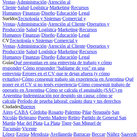
Ventas
·
Administración
·
Atención al
Cliente
·
Salud
·
Logística
·
Marketing
·
Recursos
Humanos
·
Finanzas
·
Diseño
·
Educación
·
Legal
Sueldos
Tecnología y Sistemas
·
Comercial y
Ventas
·
Administración
·
Atención al Cliente
·
Operarios y
Producción
·
Salud
·
Logística
·
Marketing
·
Recursos
Humanos
·
Finanzas
·
Diseño
·
Educación
·
Legal
CV
Tecnología y Sistemas
·
Comercial y
Ventas
·
Administración
·
Atención al Cliente
·
Operarios y
Producción
·
Salud
·
Logística
·
Marketing
·
Recursos
Humanos
·
Finanzas
·
Diseño
·
Educación
·
Legal
Guías
Qué preguntan en una entrevista de trabajo y cómo
responder
·
Cómo responder “hablame de vos” en una
entrevista
·
Errores en el CV que te dejan afuera (y cómo
evitarlos)
·
Cómo conseguir trabajo sin experiencia en Argentina
·
Qué
poner en el CV si no tenés experiencia
·
Cómo conseguir trabajo de
operario en Argentina
·
Cómo se calcula el aguinaldo (SAC) en
Argentina
·
Indemnización por despido sin causa: cómo se
calcula
·
Período de prueba laboral: cuánto dura y tus derechos
Ciudades
Buenos
Aires
·
CABA
·
Córdoba
·
Rosario
·
Palermo
·
Pilar
·
Neuquén
·
San
Nicolás
·
Belgrano
·
Puerto Madero
·
Retiro
·
Partido de General San
Martín
·
Mar del Plata
·
La Plata
·
Tigre
·
San Miguel de
Tucumán
·
Vicente
López
·
Ezeiza
·
Mendoza
·
Avellaneda
·
Barracas
·
Beccar
·
Núñez
·
Saavedr