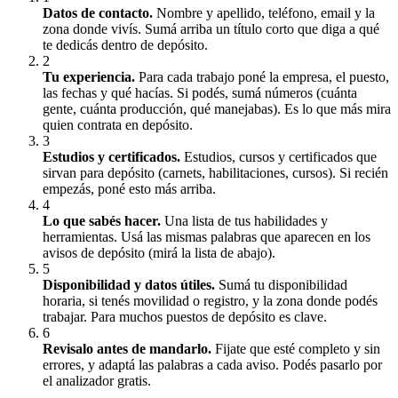
Datos de contacto
.
Nombre y apellido, teléfono, email y la
zona donde vivís. Sumá arriba un título corto que diga a qué
te dedicás dentro de depósito.
2
Tu experiencia
.
Para cada trabajo poné la empresa, el puesto,
las fechas y qué hacías. Si podés, sumá números (cuánta
gente, cuánta producción, qué manejabas). Es lo que más mira
quien contrata en depósito.
3
Estudios y certificados
.
Estudios, cursos y certificados que
sirvan para depósito (carnets, habilitaciones, cursos). Si recién
empezás, poné esto más arriba.
4
Lo que sabés hacer
.
Una lista de tus habilidades y
herramientas. Usá las mismas palabras que aparecen en los
avisos de depósito (mirá la lista de abajo).
5
Disponibilidad y datos útiles
.
Sumá tu disponibilidad
horaria, si tenés movilidad o registro, y la zona donde podés
trabajar. Para muchos puestos de depósito es clave.
6
Revisalo antes de mandarlo
.
Fijate que esté completo y sin
errores, y adaptá las palabras a cada aviso. Podés pasarlo por
el analizador gratis.