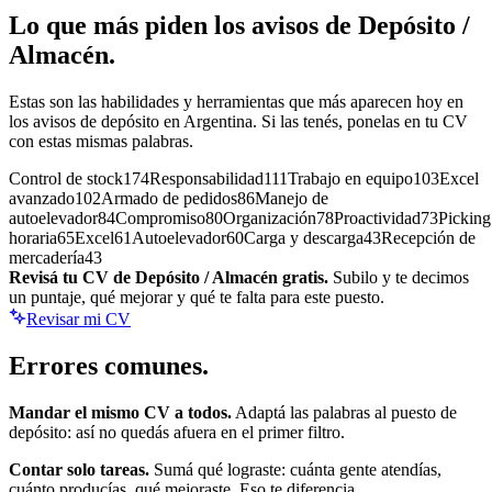
Lo que más piden los avisos de
Depósito /
Almacén
.
Estas son las habilidades y herramientas que más aparecen hoy en
los avisos de
depósito
en Argentina. Si las tenés, ponelas en tu CV
con estas mismas palabras.
Control de stock
174
Responsabilidad
111
Trabajo en equipo
103
Excel
avanzado
102
Armado de pedidos
86
Manejo de
autoelevador
84
Compromiso
80
Organización
78
Proactividad
73
Picking
horaria
65
Excel
61
Autoelevador
60
Carga y descarga
43
Recepción de
mercadería
43
Revisá tu CV de
Depósito / Almacén
gratis.
Subilo y te decimos
un puntaje, qué mejorar y qué te falta para este puesto.
Revisar mi CV
Errores
comunes.
Mandar el mismo CV a todos.
Adaptá las palabras al puesto de
depósito
: así no quedás afuera en el primer filtro.
Contar solo tareas.
Sumá qué lograste: cuánta gente atendías,
cuánto producías, qué mejoraste. Eso te diferencia.