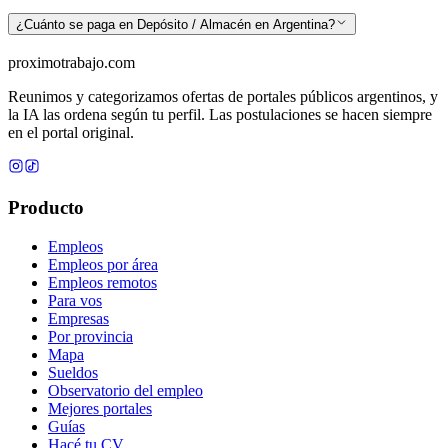
¿Cuánto se paga en Depósito / Almacén en Argentina?
proximotrabajo
.com
Reunimos y categorizamos ofertas de portales públicos argentinos, y
la IA las ordena según tu perfil. Las postulaciones se hacen siempre
en el portal original.
Producto
Empleos
Empleos por área
Empleos remotos
Para vos
Empresas
Por provincia
Mapa
Sueldos
Observatorio del empleo
Mejores portales
Guías
Hacé tu CV