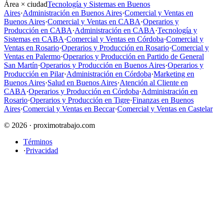
Área × ciudad
Tecnología y Sistemas en Buenos
Aires
·
Administración en Buenos Aires
·
Comercial y Ventas en
Buenos Aires
·
Comercial y Ventas en CABA
·
Operarios y
Producción en CABA
·
Administración en CABA
·
Tecnología y
Sistemas en CABA
·
Comercial y Ventas en Córdoba
·
Comercial y
Ventas en Rosario
·
Operarios y Producción en Rosario
·
Comercial y
Ventas en Palermo
·
Operarios y Producción en Partido de General
San Martín
·
Operarios y Producción en Buenos Aires
·
Operarios y
Producción en Pilar
·
Administración en Córdoba
·
Marketing en
Buenos Aires
·
Salud en Buenos Aires
·
Atención al Cliente en
CABA
·
Operarios y Producción en Córdoba
·
Administración en
Rosario
·
Operarios y Producción en Tigre
·
Finanzas en Buenos
Aires
·
Comercial y Ventas en Beccar
·
Comercial y Ventas en Castelar
© 2026 · proximotrabajo.com
Términos
·
Privacidad