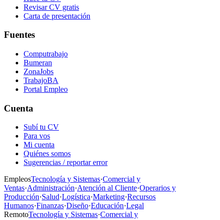
Revisar CV gratis
Carta de presentación
Fuentes
Computrabajo
Bumeran
ZonaJobs
TrabajoBA
Portal Empleo
Cuenta
Subí tu CV
Para vos
Mi cuenta
Quiénes somos
Sugerencias / reportar error
Empleos
Tecnología y Sistemas
·
Comercial y
Ventas
·
Administración
·
Atención al Cliente
·
Operarios y
Producción
·
Salud
·
Logística
·
Marketing
·
Recursos
Humanos
·
Finanzas
·
Diseño
·
Educación
·
Legal
Remoto
Tecnología y Sistemas
·
Comercial y