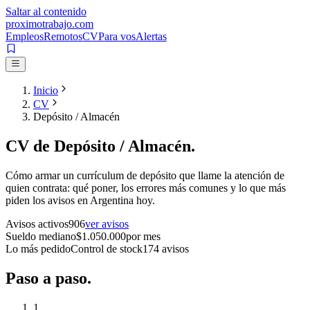
Saltar al contenido
proximotrabajo
.com
Empleos
Remotos
CV
Para vos
Alertas
Inicio
CV
Depósito / Almacén
CV de
Depósito / Almacén
.
Cómo armar un currículum de
depósito
que llame la atención de
quien contrata: qué poner, los errores más comunes y lo que más
piden los avisos en Argentina hoy.
Avisos activos
906
ver avisos
Sueldo mediano
$
1.050.000
por mes
Lo más pedido
Control de stock
174
avisos
Paso a
paso.
1