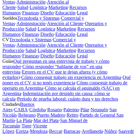
Ventas
·
Administración
·
Atención al
Cliente
·
Salud
·
Logística
·
Marketing
·
Recursos
Humanos
·
Finanzas
·
Diseño
·
Educación
·
Legal
Sueldos
Tecnología y Sistemas
·
Comercial y
Ventas
·
Administración
·
Atención al Cliente
·
Operarios y
Producción
·
Salud
·
Logística
·
Marketing
·
Recursos
Humanos
·
Finanzas
·
Diseño
·
Educación
·
Legal
CV
Tecnología y Sistemas
·
Comercial y
Ventas
·
Administración
·
Atención al Cliente
·
Operarios y
Producción
·
Salud
·
Logística
·
Marketing
·
Recursos
Humanos
·
Finanzas
·
Diseño
·
Educación
·
Legal
Guías
Qué preguntan en una entrevista de trabajo y cómo
responder
·
Cómo responder “hablame de vos” en una
entrevista
·
Errores en el CV que te dejan afuera (y cómo
evitarlos)
·
Cómo conseguir trabajo sin experiencia en Argentina
·
Qué
poner en el CV si no tenés experiencia
·
Cómo conseguir trabajo de
operario en Argentina
·
Cómo se calcula el aguinaldo (SAC) en
Argentina
·
Indemnización por despido sin causa: cómo se
calcula
·
Período de prueba laboral: cuánto dura y tus derechos
Ciudades
Buenos
Aires
·
CABA
·
Córdoba
·
Rosario
·
Palermo
·
Pilar
·
Neuquén
·
San
Nicolás
·
Belgrano
·
Puerto Madero
·
Retiro
·
Partido de General San
Martín
·
La Plata
·
Mar del Plata
·
San Miguel de
Tucumán
·
Tigre
·
Vicente
López
·
Ezeiza
·
Mendoza
·
Beccar
·
Barracas
·
Avellaneda
·
Núñez
·
Saavedr