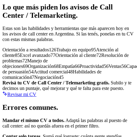
Lo que más piden los avisos de
Call
Center / Telemarketing
.
Estas son las habilidades y herramientas que más aparecen hoy en
los avisos de
call center
en Argentina. Si las tenés, ponelas en tu CV
con estas mismas palabras.
Orientación a resultados
126
Trabajo en equipo
95
Atención al
cliente
85
Excel avanzado
77
Orientación al cliente
72
Resolución de
problemas
72
Manejo de
objeciones
69
Organización
68
Empatía
66
Proactividad
56
Ventas
56
Capa
de persuasión
54
Actitud comercial
48
Habilidades de
comunicación
47
Negociación
45
Revisá tu CV de
Call Center / Telemarketing
gratis.
Subilo y te
decimos un puntaje, qué mejorar y qué te falta para este puesto.
Revisar mi CV
Errores
comunes.
Mandar el mismo CV a todos.
Adaptá las palabras al puesto de
call center
: así no quedás afuera en el primer filtro.
Contar solo tareas.
Sumá qué lograste: cuánta gente atendías,