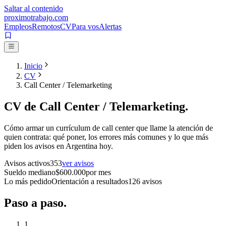
Saltar al contenido
proximotrabajo
.com
Empleos
Remotos
CV
Para vos
Alertas
Inicio
CV
Call Center / Telemarketing
CV de
Call Center / Telemarketing
.
Cómo armar un currículum de
call center
que llame la atención de
quien contrata: qué poner, los errores más comunes y lo que más
piden los avisos en Argentina hoy.
Avisos activos
353
ver avisos
Sueldo mediano
$
600.000
por mes
Lo más pedido
Orientación a resultados
126
avisos
Paso a
paso.
1