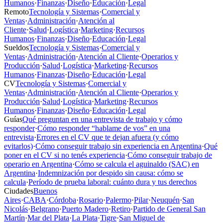
Humanos
·
Finanzas
·
Diseño
·
Educación
·
Legal
Remoto
Tecnología y Sistemas
·
Comercial y
Ventas
·
Administración
·
Atención al
Cliente
·
Salud
·
Logística
·
Marketing
·
Recursos
Humanos
·
Finanzas
·
Diseño
·
Educación
·
Legal
Sueldos
Tecnología y Sistemas
·
Comercial y
Ventas
·
Administración
·
Atención al Cliente
·
Operarios y
Producción
·
Salud
·
Logística
·
Marketing
·
Recursos
Humanos
·
Finanzas
·
Diseño
·
Educación
·
Legal
CV
Tecnología y Sistemas
·
Comercial y
Ventas
·
Administración
·
Atención al Cliente
·
Operarios y
Producción
·
Salud
·
Logística
·
Marketing
·
Recursos
Humanos
·
Finanzas
·
Diseño
·
Educación
·
Legal
Guías
Qué preguntan en una entrevista de trabajo y cómo
responder
·
Cómo responder “hablame de vos” en una
entrevista
·
Errores en el CV que te dejan afuera (y cómo
evitarlos)
·
Cómo conseguir trabajo sin experiencia en Argentina
·
Qué
poner en el CV si no tenés experiencia
·
Cómo conseguir trabajo de
operario en Argentina
·
Cómo se calcula el aguinaldo (SAC) en
Argentina
·
Indemnización por despido sin causa: cómo se
calcula
·
Período de prueba laboral: cuánto dura y tus derechos
Ciudades
Buenos
Aires
·
CABA
·
Córdoba
·
Rosario
·
Palermo
·
Pilar
·
Neuquén
·
San
Nicolás
·
Belgrano
·
Puerto Madero
·
Retiro
·
Partido de General San
Martín
·
Mar del Plata
·
La Plata
·
Tigre
·
San Miguel de