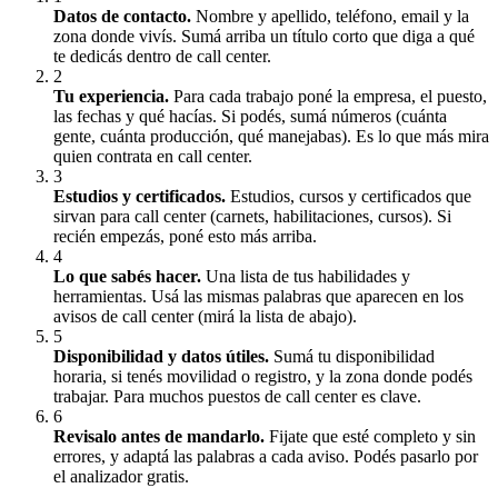
Datos de contacto
.
Nombre y apellido, teléfono, email y la
zona donde vivís. Sumá arriba un título corto que diga a qué
te dedicás dentro de call center.
2
Tu experiencia
.
Para cada trabajo poné la empresa, el puesto,
las fechas y qué hacías. Si podés, sumá números (cuánta
gente, cuánta producción, qué manejabas). Es lo que más mira
quien contrata en call center.
3
Estudios y certificados
.
Estudios, cursos y certificados que
sirvan para call center (carnets, habilitaciones, cursos). Si
recién empezás, poné esto más arriba.
4
Lo que sabés hacer
.
Una lista de tus habilidades y
herramientas. Usá las mismas palabras que aparecen en los
avisos de call center (mirá la lista de abajo).
5
Disponibilidad y datos útiles
.
Sumá tu disponibilidad
horaria, si tenés movilidad o registro, y la zona donde podés
trabajar. Para muchos puestos de call center es clave.
6
Revisalo antes de mandarlo
.
Fijate que esté completo y sin
errores, y adaptá las palabras a cada aviso. Podés pasarlo por
el analizador gratis.