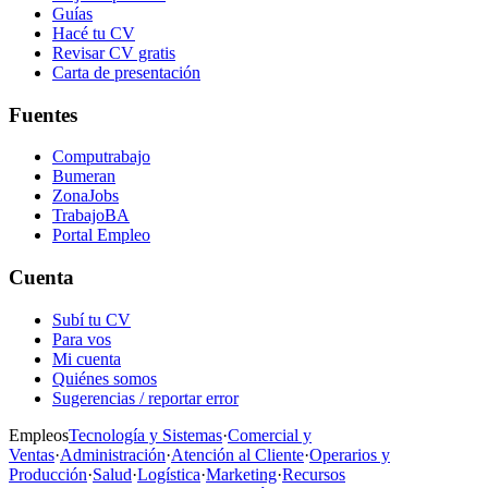
Guías
Hacé tu CV
Revisar CV gratis
Carta de presentación
Fuentes
Computrabajo
Bumeran
ZonaJobs
TrabajoBA
Portal Empleo
Cuenta
Subí tu CV
Para vos
Mi cuenta
Quiénes somos
Sugerencias / reportar error
Empleos
Tecnología y Sistemas
·
Comercial y
Ventas
·
Administración
·
Atención al Cliente
·
Operarios y
Producción
·
Salud
·
Logística
·
Marketing
·
Recursos