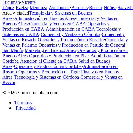
Tucumán
·
Vicente
López
·
Ezeiza
·
Mendoza
·
Avellaneda
·
Barracas
·
Beccar
·
Núñez
·
Saavedr
Área × ciudad
Tecnología y Sistemas en Buenos
Aires
·
Administración en Buenos Aires
·
Comercial y Ventas en
Buenos Aires
·
Comercial y Ventas en CABA
·
Operarios y
Producción en CABA
·
Administración en CABA
·
Tecnología y
Sistemas en CABA
·
Comercial y Ventas en Córdoba
·
Comercial y
Ventas en Rosario
·
Operarios y Producción en Rosario
·
Comercial y
Ventas en Palermo
·
Operarios y Producción en Partido de General
San Martín
·
Marketing en Buenos Aires
·
Operarios y Producción en
Buenos Aires
·
Operarios y Producción en Pilar
·
Administración en
Córdoba
·
Atención al Cliente en CABA
·
Salud en Buenos
Aires
·
Operarios y Producción en Córdoba
·
Administración en
Rosario
·
Operarios y Producción en Tigre
·
Finanzas en Buenos
Aires
·
Tecnología y Sistemas en Córdoba
·
Comercial y Ventas en
Beccar
© 2026 · proximotrabajo.com
Términos
·
Privacidad