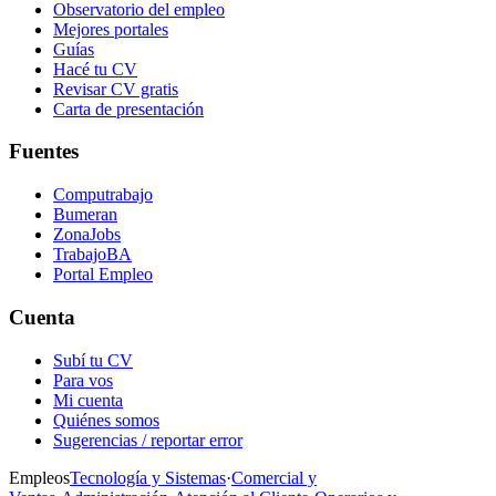
Observatorio del empleo
Mejores portales
Guías
Hacé tu CV
Revisar CV gratis
Carta de presentación
Fuentes
Computrabajo
Bumeran
ZonaJobs
TrabajoBA
Portal Empleo
Cuenta
Subí tu CV
Para vos
Mi cuenta
Quiénes somos
Sugerencias / reportar error
Empleos
Tecnología y Sistemas
·
Comercial y