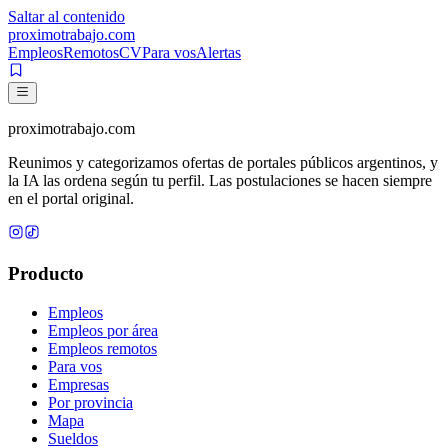
Saltar al contenido
proximotrabajo
.com
Empleos
Remotos
CV
Para vos
Alertas
proximotrabajo
.com
Reunimos y categorizamos ofertas de portales públicos argentinos, y
la IA las ordena según tu perfil. Las postulaciones se hacen siempre
en el portal original.
Producto
Empleos
Empleos por área
Empleos remotos
Para vos
Empresas
Por provincia
Mapa
Sueldos