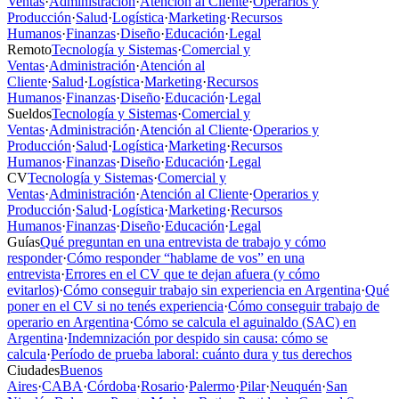
Ventas
·
Administración
·
Atención al Cliente
·
Operarios y
Producción
·
Salud
·
Logística
·
Marketing
·
Recursos
Humanos
·
Finanzas
·
Diseño
·
Educación
·
Legal
Remoto
Tecnología y Sistemas
·
Comercial y
Ventas
·
Administración
·
Atención al
Cliente
·
Salud
·
Logística
·
Marketing
·
Recursos
Humanos
·
Finanzas
·
Diseño
·
Educación
·
Legal
Sueldos
Tecnología y Sistemas
·
Comercial y
Ventas
·
Administración
·
Atención al Cliente
·
Operarios y
Producción
·
Salud
·
Logística
·
Marketing
·
Recursos
Humanos
·
Finanzas
·
Diseño
·
Educación
·
Legal
CV
Tecnología y Sistemas
·
Comercial y
Ventas
·
Administración
·
Atención al Cliente
·
Operarios y
Producción
·
Salud
·
Logística
·
Marketing
·
Recursos
Humanos
·
Finanzas
·
Diseño
·
Educación
·
Legal
Guías
Qué preguntan en una entrevista de trabajo y cómo
responder
·
Cómo responder “hablame de vos” en una
entrevista
·
Errores en el CV que te dejan afuera (y cómo
evitarlos)
·
Cómo conseguir trabajo sin experiencia en Argentina
·
Qué
poner en el CV si no tenés experiencia
·
Cómo conseguir trabajo de
operario en Argentina
·
Cómo se calcula el aguinaldo (SAC) en
Argentina
·
Indemnización por despido sin causa: cómo se
calcula
·
Período de prueba laboral: cuánto dura y tus derechos
Ciudades
Buenos
Aires
·
CABA
·
Córdoba
·
Rosario
·
Palermo
·
Pilar
·
Neuquén
·
San