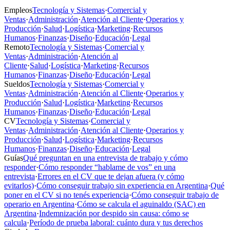
Empleos
Tecnología y Sistemas
·
Comercial y
Ventas
·
Administración
·
Atención al Cliente
·
Operarios y
Producción
·
Salud
·
Logística
·
Marketing
·
Recursos
Humanos
·
Finanzas
·
Diseño
·
Educación
·
Legal
Remoto
Tecnología y Sistemas
·
Comercial y
Ventas
·
Administración
·
Atención al
Cliente
·
Salud
·
Logística
·
Marketing
·
Recursos
Humanos
·
Finanzas
·
Diseño
·
Educación
·
Legal
Sueldos
Tecnología y Sistemas
·
Comercial y
Ventas
·
Administración
·
Atención al Cliente
·
Operarios y
Producción
·
Salud
·
Logística
·
Marketing
·
Recursos
Humanos
·
Finanzas
·
Diseño
·
Educación
·
Legal
CV
Tecnología y Sistemas
·
Comercial y
Ventas
·
Administración
·
Atención al Cliente
·
Operarios y
Producción
·
Salud
·
Logística
·
Marketing
·
Recursos
Humanos
·
Finanzas
·
Diseño
·
Educación
·
Legal
Guías
Qué preguntan en una entrevista de trabajo y cómo
responder
·
Cómo responder “hablame de vos” en una
entrevista
·
Errores en el CV que te dejan afuera (y cómo
evitarlos)
·
Cómo conseguir trabajo sin experiencia en Argentina
·
Qué
poner en el CV si no tenés experiencia
·
Cómo conseguir trabajo de
operario en Argentina
·
Cómo se calcula el aguinaldo (SAC) en
Argentina
·
Indemnización por despido sin causa: cómo se
calcula
·
Período de prueba laboral: cuánto dura y tus derechos