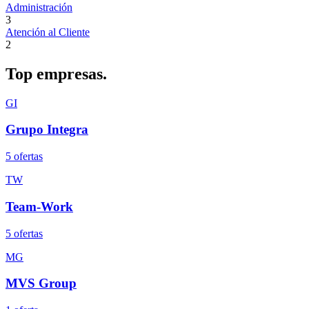
Administración
3
Atención al Cliente
2
Top
empresas.
GI
Grupo Integra
5
oferta
s
TW
Team-Work
5
oferta
s
MG
MVS Group