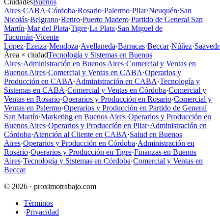
Ciudades
Buenos
Aires
·
CABA
·
Córdoba
·
Rosario
·
Palermo
·
Pilar
·
Neuquén
·
San
Nicolás
·
Belgrano
·
Retiro
·
Puerto Madero
·
Partido de General San
Martín
·
Mar del Plata
·
Tigre
·
La Plata
·
San Miguel de
Tucumán
·
Vicente
López
·
Ezeiza
·
Mendoza
·
Avellaneda
·
Barracas
·
Beccar
·
Núñez
·
Saavedr
Área × ciudad
Tecnología y Sistemas en Buenos
Aires
·
Administración en Buenos Aires
·
Comercial y Ventas en
Buenos Aires
·
Comercial y Ventas en CABA
·
Operarios y
Producción en CABA
·
Administración en CABA
·
Tecnología y
Sistemas en CABA
·
Comercial y Ventas en Córdoba
·
Comercial y
Ventas en Rosario
·
Operarios y Producción en Rosario
·
Comercial y
Ventas en Palermo
·
Operarios y Producción en Partido de General
San Martín
·
Marketing en Buenos Aires
·
Operarios y Producción en
Buenos Aires
·
Operarios y Producción en Pilar
·
Administración en
Córdoba
·
Atención al Cliente en CABA
·
Salud en Buenos
Aires
·
Operarios y Producción en Córdoba
·
Administración en
Rosario
·
Operarios y Producción en Tigre
·
Finanzas en Buenos
Aires
·
Tecnología y Sistemas en Córdoba
·
Comercial y Ventas en
Beccar
© 2026 · proximotrabajo.com
Términos
·
Privacidad