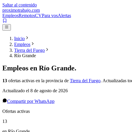
Saltar al contenido
proximotrabajo
.com
Empleos
Remotos
CV
Para vos
Alertas
Inicio
Empleos
Tierra del Fuego
Río Grande
Empleos en
Río Grande
.
13
ofertas activas
en la provincia de
Tierra del Fuego
. Actualizadas to
Actualizado el
8 de agosto de 2026
Compartir por WhatsApp
Ofertas activas
13
en Río Grande