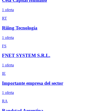
Ceta Capital Humano
1
oferta
RT
Riiing Tecnología
1
oferta
FS
FNET SYSTEM S.R.L.
1
oferta
IE
Importante empresa del sector
1
oferta
RA
Randstad Argentina