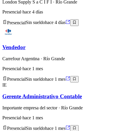
London Supply S a C I F I
· Río Grande
Presencial
·
hace 4 días
Presencial
Sin sueldo
hace 4 días
Vendedor
Carrefour Argentina
· Río Grande
Presencial
·
hace 1 mes
Presencial
Sin sueldo
hace 1 mes
IE
Gerente Administrativo Contable
Importante empresa del sector
· Río Grande
Presencial
·
hace 1 mes
Presencial
Sin sueldo
hace 1 mes