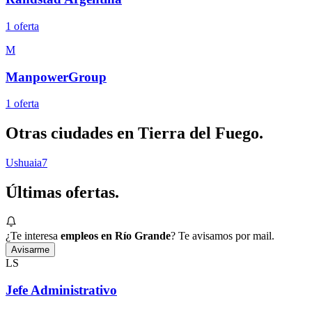
1
oferta
M
ManpowerGroup
1
oferta
Otras ciudades en
Tierra del Fuego
.
Ushuaia
7
Últimas
ofertas.
¿Te interesa
empleos en Río Grande
? Te avisamos por mail.
Avisarme
LS
Jefe Administrativo