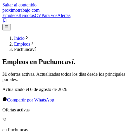
Saltar al contenido
proximotrabajo
.com
Empleos
Remotos
CV
Para vos
Alertas
Inicio
Empleos
Puchuncaví
Empleos en
Puchuncaví
.
31
ofertas activas
. Actualizadas todos los días desde los principales
portales.
Actualizado el
6 de agosto de 2026
Compartir por WhatsApp
Ofertas activas
31
en Puchuncaví