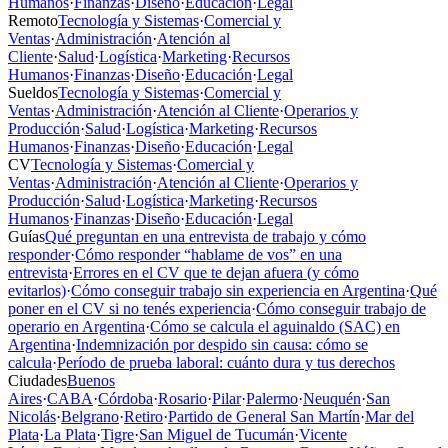
Humanos
·
Finanzas
·
Diseño
·
Educación
·
Legal
Remoto
Tecnología y Sistemas
·
Comercial y
Ventas
·
Administración
·
Atención al
Cliente
·
Salud
·
Logística
·
Marketing
·
Recursos
Humanos
·
Finanzas
·
Diseño
·
Educación
·
Legal
Sueldos
Tecnología y Sistemas
·
Comercial y
Ventas
·
Administración
·
Atención al Cliente
·
Operarios y
Producción
·
Salud
·
Logística
·
Marketing
·
Recursos
Humanos
·
Finanzas
·
Diseño
·
Educación
·
Legal
CV
Tecnología y Sistemas
·
Comercial y
Ventas
·
Administración
·
Atención al Cliente
·
Operarios y
Producción
·
Salud
·
Logística
·
Marketing
·
Recursos
Humanos
·
Finanzas
·
Diseño
·
Educación
·
Legal
Guías
Qué preguntan en una entrevista de trabajo y cómo
responder
·
Cómo responder “hablame de vos” en una
entrevista
·
Errores en el CV que te dejan afuera (y cómo
evitarlos)
·
Cómo conseguir trabajo sin experiencia en Argentina
·
Qué
poner en el CV si no tenés experiencia
·
Cómo conseguir trabajo de
operario en Argentina
·
Cómo se calcula el aguinaldo (SAC) en
Argentina
·
Indemnización por despido sin causa: cómo se
calcula
·
Período de prueba laboral: cuánto dura y tus derechos
Ciudades
Buenos
Aires
·
CABA
·
Córdoba
·
Rosario
·
Pilar
·
Palermo
·
Neuquén
·
San
Nicolás
·
Belgrano
·
Retiro
·
Partido de General San Martín
·
Mar del
Plata
·
La Plata
·
Tigre
·
San Miguel de Tucumán
·
Vicente