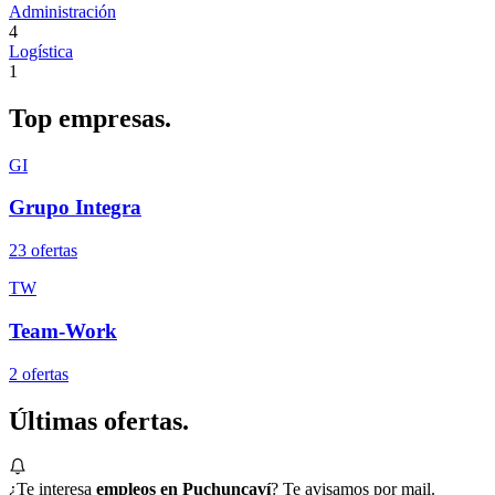
Administración
4
Logística
1
Top
empresas.
GI
Grupo Integra
23
oferta
s
TW
Team-Work
2
oferta
s
Últimas
ofertas.
¿Te interesa
empleos en Puchuncaví
? Te avisamos por mail.