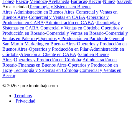
López
·
Ezeiza
·
Mendoza
·
Avellaneda
·
Barracas
·
Beccar
·
Núñez
·
Saavedr
Área × ciudad
Tecnología y Sistemas en Buenos
Aires
·
Administración en Buenos Aires
·
Comercial y Ventas en
Buenos Aires
·
Comercial y Ventas en CABA
·
Operarios y
Producción en CABA
·
Administración en CABA
·
Tecnología y
Sistemas en CABA
·
Comercial y Ventas en Córdoba
·
Operarios y
Producción en Rosario
·
Comercial y Ventas en Rosario
·
Comercial y
Ventas en Palermo
·
Operarios y Producción en Partido de General
San Martín
·
Marketing en Buenos Aires
·
Operarios y Producción en
Buenos Aires
·
Operarios y Producción en Pilar
·
Administración en
Córdoba
·
Atención al Cliente en CABA
·
Salud en Buenos
Aires
·
Operarios y Producción en Córdoba
·
Administración en
Rosario
·
Finanzas en Buenos Aires
·
Operarios y Producción en
Tigre
·
Tecnología y Sistemas en Córdoba
·
Comercial y Ventas en
Beccar
© 2026 · proximotrabajo.com
Términos
·
Privacidad