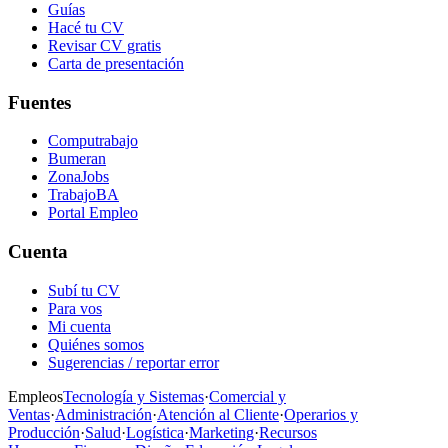
Guías
Hacé tu CV
Revisar CV gratis
Carta de presentación
Fuentes
Computrabajo
Bumeran
ZonaJobs
TrabajoBA
Portal Empleo
Cuenta
Subí tu CV
Para vos
Mi cuenta
Quiénes somos
Sugerencias / reportar error
Empleos
Tecnología y Sistemas
·
Comercial y
Ventas
·
Administración
·
Atención al Cliente
·
Operarios y
Producción
·
Salud
·
Logística
·
Marketing
·
Recursos