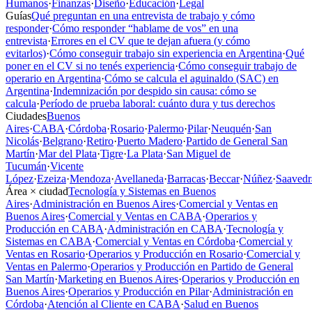
Humanos
·
Finanzas
·
Diseño
·
Educación
·
Legal
Guías
Qué preguntan en una entrevista de trabajo y cómo
responder
·
Cómo responder “hablame de vos” en una
entrevista
·
Errores en el CV que te dejan afuera (y cómo
evitarlos)
·
Cómo conseguir trabajo sin experiencia en Argentina
·
Qué
poner en el CV si no tenés experiencia
·
Cómo conseguir trabajo de
operario en Argentina
·
Cómo se calcula el aguinaldo (SAC) en
Argentina
·
Indemnización por despido sin causa: cómo se
calcula
·
Período de prueba laboral: cuánto dura y tus derechos
Ciudades
Buenos
Aires
·
CABA
·
Córdoba
·
Rosario
·
Palermo
·
Pilar
·
Neuquén
·
San
Nicolás
·
Belgrano
·
Retiro
·
Puerto Madero
·
Partido de General San
Martín
·
Mar del Plata
·
Tigre
·
La Plata
·
San Miguel de
Tucumán
·
Vicente
López
·
Ezeiza
·
Mendoza
·
Avellaneda
·
Barracas
·
Beccar
·
Núñez
·
Saavedr
Área × ciudad
Tecnología y Sistemas en Buenos
Aires
·
Administración en Buenos Aires
·
Comercial y Ventas en
Buenos Aires
·
Comercial y Ventas en CABA
·
Operarios y
Producción en CABA
·
Administración en CABA
·
Tecnología y
Sistemas en CABA
·
Comercial y Ventas en Córdoba
·
Comercial y
Ventas en Rosario
·
Operarios y Producción en Rosario
·
Comercial y
Ventas en Palermo
·
Operarios y Producción en Partido de General
San Martín
·
Marketing en Buenos Aires
·
Operarios y Producción en
Buenos Aires
·
Operarios y Producción en Pilar
·
Administración en
Córdoba
·
Atención al Cliente en CABA
·
Salud en Buenos