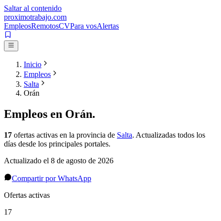
Saltar al contenido
proximotrabajo
.com
Empleos
Remotos
CV
Para vos
Alertas
Inicio
Empleos
Salta
Orán
Empleos en
Orán
.
17
ofertas activas
en la provincia de
Salta
. Actualizadas todos los
días desde los principales portales.
Actualizado el
8 de agosto de 2026
Compartir por WhatsApp
Ofertas activas
17