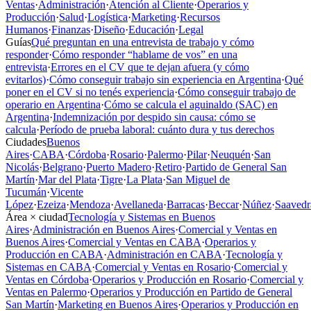
Ventas
·
Administración
·
Atención al Cliente
·
Operarios y
Producción
·
Salud
·
Logística
·
Marketing
·
Recursos
Humanos
·
Finanzas
·
Diseño
·
Educación
·
Legal
Guías
Qué preguntan en una entrevista de trabajo y cómo
responder
·
Cómo responder “hablame de vos” en una
entrevista
·
Errores en el CV que te dejan afuera (y cómo
evitarlos)
·
Cómo conseguir trabajo sin experiencia en Argentina
·
Qué
poner en el CV si no tenés experiencia
·
Cómo conseguir trabajo de
operario en Argentina
·
Cómo se calcula el aguinaldo (SAC) en
Argentina
·
Indemnización por despido sin causa: cómo se
calcula
·
Período de prueba laboral: cuánto dura y tus derechos
Ciudades
Buenos
Aires
·
CABA
·
Córdoba
·
Rosario
·
Palermo
·
Pilar
·
Neuquén
·
San
Nicolás
·
Belgrano
·
Puerto Madero
·
Retiro
·
Partido de General San
Martín
·
Mar del Plata
·
Tigre
·
La Plata
·
San Miguel de
Tucumán
·
Vicente
López
·
Ezeiza
·
Mendoza
·
Avellaneda
·
Barracas
·
Beccar
·
Núñez
·
Saavedr
Área × ciudad
Tecnología y Sistemas en Buenos
Aires
·
Administración en Buenos Aires
·
Comercial y Ventas en
Buenos Aires
·
Comercial y Ventas en CABA
·
Operarios y
Producción en CABA
·
Administración en CABA
·
Tecnología y
Sistemas en CABA
·
Comercial y Ventas en Rosario
·
Comercial y
Ventas en Córdoba
·
Operarios y Producción en Rosario
·
Comercial y
Ventas en Palermo
·
Operarios y Producción en Partido de General
San Martín
·
Marketing en Buenos Aires
·
Operarios y Producción en