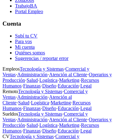
ZonaJobs
TrabajoBA
Portal Empleo
Cuenta
Subí tu CV
Para vos
Mi cuenta
Quiénes somos
Sugerencias / reportar error
Empleos
Tecnología y Sistemas
·
Comercial y
Ventas
·
Administración
·
Atención al Cliente
·
Operarios y
Producción
·
Salud
·
Logística
·
Marketing
·
Recursos
Humanos
·
Finanzas
·
Diseño
·
Educación
·
Legal
Remoto
Tecnología y Sistemas
·
Comercial y
Ventas
·
Administración
·
Atención al
Cliente
·
Salud
·
Logística
·
Marketing
·
Recursos
Humanos
·
Finanzas
·
Diseño
·
Educación
·
Legal
Sueldos
Tecnología y Sistemas
·
Comercial y
Ventas
·
Administración
·
Atención al Cliente
·
Operarios y
Producción
·
Salud
·
Logística
·
Marketing
·
Recursos
Humanos
·
Finanzas
·
Diseño
·
Educación
·
Legal
CV
Tecnología y Sistemas
·
Comercial y